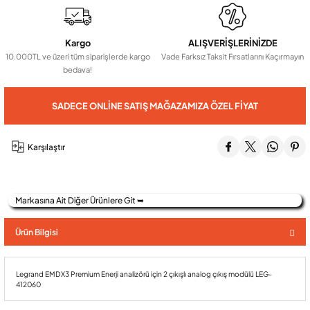
Audio Villa Görüntülü Sistemler
Kargo
ALIŞVERİŞLERİNİZDE
10.000TL ve üzeri tüm siparişlerde kargo
Vade Farksız Taksit Fırsatlarını Kaçırmayın
bedava!
Audio Yan Sıra Butonlu Zil paneller
SADECE ONLINE SATIŞ MAĞAZAMIZA ÖZEL FIYAT
Dedektör Ve Vanalar
Karşılaştır
Görüntülü Diafon Kapakları
Markasına Ait Diğer Ürünlere Git ➥
Telefon Santralleri
Ürün Bilgisi
Legrand EMDX3 Premium Enerji analizörü için 2 çıkışlı analog çıkış modülü LEG-
412060