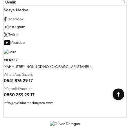
Üyelik
Sosyal Medya
Facebook
Instagram
Twiiter
Youtube
MERKEZ
MAHMUTBEY İNÖNÜ CD NO:62/C BAĞCILAR İSTANBUL
WhatsApp Sipariş
0541 876 29 17
Müşteri Hizmetleri
0850 259 29 17
info@aydinlatmadunyam.com