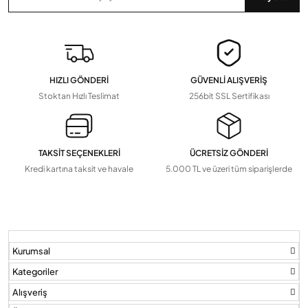
Zaman Saatleri, Radar Sensör, Dedektörler
Devamını Gör
▼
Pil Ve Çeşitleri
Tv Askı Aparatları
HIZLI GÖNDERİ
GÜVENLİ ALIŞVERİŞ
Devamını Gör
▼
Stoktan Hızlı Teslimat
256bit SSL Sertifikası
TAKSİT SEÇENEKLERİ
ÜCRETSİZ GÖNDERİ
Kredi kartına taksit ve havale
5.000 TL ve üzeri tüm siparişlerde
Kurumsal
Kategoriler
Alışveriş