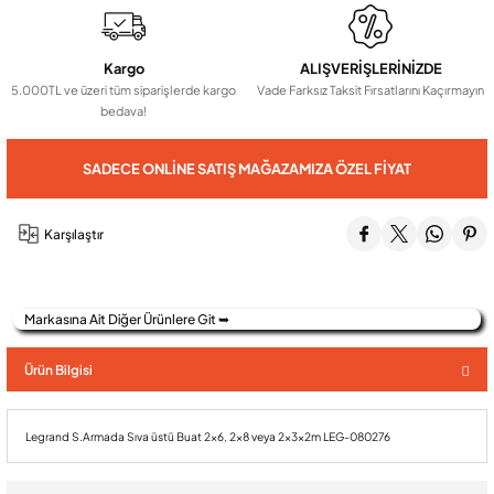
Audio Villa Görüntülü Sistemler
Kargo
ALIŞVERİŞLERİNİZDE
5.000TL ve üzeri tüm siparişlerde kargo
Vade Farksız Taksit Fırsatlarını Kaçırmayın
bedava!
Audio Yan Sıra Butonlu Zil paneller
SADECE ONLINE SATIŞ MAĞAZAMIZA ÖZEL FIYAT
Dedektör Ve Vanalar
Karşılaştır
Görüntülü Diafon Kapakları
Markasına Ait Diğer Ürünlere Git ➥
Telefon Santralleri
Ürün Bilgisi
Legrand S.Armada Sıva üstü Buat 2x6, 2x8 veya 2x3x2m LEG-080276