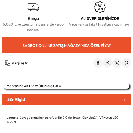
Audio Villa Görüntülü Sistemler
Kargo
ALIŞVERİŞLERİNİZDE
5.000TL ve üzeri tüm siparişlerde kargo
Vade Farksız Taksit Fırsatlarını Kaçırmayın
bedava!
Audio Yan Sıra Butonlu Zil paneller
SADECE ONLINE SATIŞ MAĞAZAMIZA ÖZEL FIYAT
Dedektör Ve Vanalar
Karşılaştır
Görüntülü Diafon Kapakları
Markasına Ait Diğer Ürünlere Git ➥
Telefon Santralleri
Ürün Bilgisi
Legrand Sayaç sonrası için parafudr Tip 2 C tipi Imax 40kA Up:2.1kV 1Kutup LEG-
412230