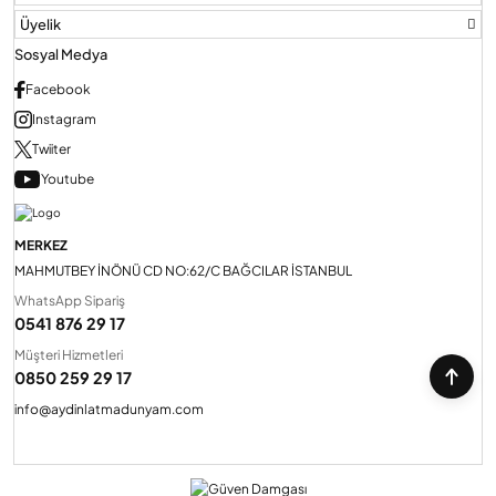
Üyelik
Sosyal Medya
Facebook
Instagram
Twiiter
Youtube
MERKEZ
MAHMUTBEY İNÖNÜ CD NO:62/C BAĞCILAR İSTANBUL
WhatsApp Sipariş
0541 876 29 17
Müşteri Hizmetleri
0850 259 29 17
info@aydinlatmadunyam.com