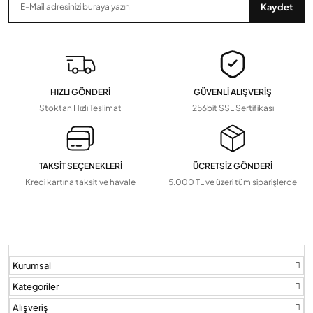
Anten Kabloları
Kaydet
Zaman Saatleri, Radar Sensör, Dedektörler
Devamını Gör
▼
Pil Ve Çeşitleri
Tv Askı Aparatları
HIZLI GÖNDERİ
GÜVENLİ ALIŞVERİŞ
Devamını Gör
▼
Stoktan Hızlı Teslimat
256bit SSL Sertifikası
TAKSİT SEÇENEKLERİ
ÜCRETSİZ GÖNDERİ
Kredi kartına taksit ve havale
5.000 TL ve üzeri tüm siparişlerde
Kurumsal
Kategoriler
Alışveriş