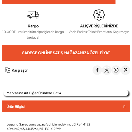
Audio Villa Görüntülü Sistemler
Kargo
ALIŞVERİŞLERİNİZDE
10.000TL ve üzeri tüm siparişlerde kargo
Vade Farksız Taksit Fırsatlarını Kaçırmayın
Audio Yan Sıra Butonlu Zil paneller
bedava!
SADECE ONLINE SATIŞ MAĞAZAMIZA ÖZEL FIYAT
Dedektör Ve Vanalar
Karşılaştır
Görüntülü Diafon Kapakları
Telefon Santralleri
Markasına Ait Diğer Ürünlere Git ➥
Ürün Bilgisi
Legrand Sayaç sonrası parafudr için yedek modül Ref. 4 122
40/41/42/43/44/45/64/65 LEG-412299