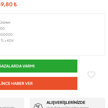
89,80 ₺
Ürünleri
200
0000000
 TL + KDV
AZALARDA VARMI
LINCE HABER VER
ALIŞVERİŞLERİNİZDE
parişlerde
Vade Farksız Taksit Fırsatlarını