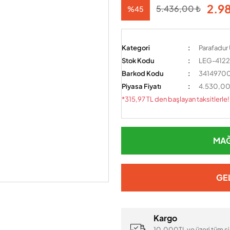
2.9
5.436,00 ₺
%45
Kategori
Parafadur 
Stok Kodu
LEG-412
Barkod Kodu
341497
Piyasa Fiyatı
4.530,00
*315,97 TL den başlayan taksitlerle!
MAĞ
GE
Kargo
10.000TL ve üzeri tüm si