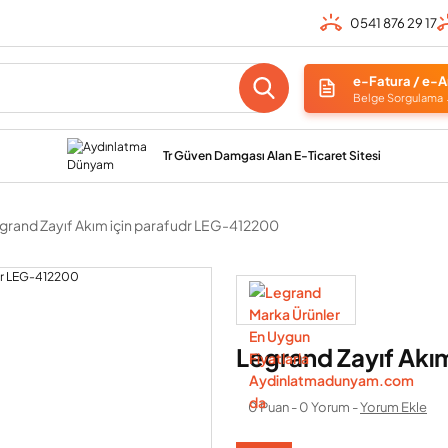
0541 876 29 17
e-Fatura / e-A
Belge Sorgulama
Tr Güven Damgası Alan E-Ticaret Sitesi
grand Zayıf Akım için parafudr LEG-412200
Legrand Zayıf Akı
0 Puan - 0 Yorum -
Yorum Ekle