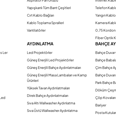
Aspiratör Fan Grubu
İnternet Kab
Yapışkanlı Tüm Bant Çeşitleri
Telefon Kabl
Cırt Kablo Bağları
Yangın Kablo
Kablo Toplama Spralleri
Kamera Kabl
Vantilatörler
0,75 Kordon 
Fiber Optik 
AYDINLATMA
BAHÇE A
s Ler
Led Projektörler
Bahçe Duvar 
Güneş Enerjili Led Projektörler
Bahçe Babal
Güneş Enerjili Bahçe Aydınlatmaları
Çim Bahçe A
Güneş Enerjili Masa Lambaları ve Kamp
Bahçe Duvarı
Ürünleri
Park Bahçe Ba
Yüksek Tavan Aydınlatmaları
Döküm Çeşm
Direk Bahçe Aydınlatmaları
 Led
Çöp Kovaları
Sıva Altı Wallwasher Aydınlatma
Bariyer
Sıva Üstü Wallwasher Aydınlatma
Posta Kutular