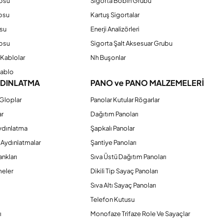
losu
Sigorta Bobin Grubu
osu
Kartuş Sigortalar
su
Enerji Analizörleri
osu
Sigorta Şalt Aksesuar Grubu
Kablolar
Nh Buşonlar
Kablo
YDINLATMA
PANO ve PANO MALZEMELERİ
Gloplar
Panolar Kutular Rögarlar
ar
Dağıtım Panoları
ydınlatma
Şapkalı Panolar
 Aydınlatmalar
Şantiye Panoları
nkları
Sıva Üstü Dağıtım Panoları
eler
Dikili Tip Sayaç Panoları
Sıva Altı Sayaç Panoları
Telefon Kutusu
ı
Monofaze Trifaze Role Ve Sayaçlar