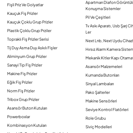
Apartman Diafon Görüntül
Fişli Priz Ve Golyatlar
Konuşma Sistemler
Kauçuk Fiş Prizler
Pil Ve Çeşitleri
Kauçuk Çoklu Grup Prizler
Tv Askı Aparatı, Usb Şarj Ci
Plastik Çoklu Grup Prziler
Ler
Topraklı Fiş Prizler Serisi
Next Lnb, Next Uydu Cihazl
Tij Duy Asma Duy Askılı Fişler
Hırsız Alarm Kamera Sistem
Aliminyum Grup Prizler
Mekanik Kitler Kapı Otamat
Sanayi Tip Fiş Prizler
Asansör Malzemeleri
Makine Fiş Prizler
Kumanda Butonları
Eğik Fiş Prizler
Sinyal Lambaları
Norm Fiş Prizler
Pako Şalterler
Tribox Grup Prizler
Makine Sensörleri
Asansör Buton Kutuları
Seviye Kontrol Flatörleri
Powerboxlar
Role Grubu
Kombinasyon Kutuları
Siviç Modelleri