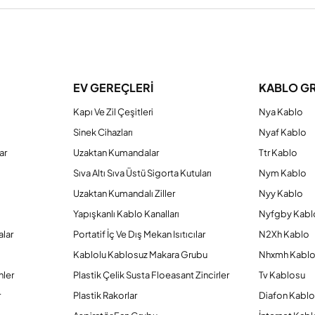
a yetersiz gördüğünüz noktaları öneri formunu kullanarak tarafımıza iletebilirs
Bu ürüne ilk yorumu siz yapın!
EV GEREÇLERİ
KABLO G
Kapı Ve Zil Çeşitleri
Nya Kablo
Yorum Yaz
Sinek Cihazları
Nyaf Kablo
ar
Uzaktan Kumandalar
Ttr Kablo
Sıva Altı Sıva Üstü Sigorta Kutuları
Nym Kablo
Uzaktan Kumandalı Ziller
Nyy Kablo
Yapışkanlı Kablo Kanalları
Nyfgby Kabl
alar
Portatif İç Ve Dış Mekan Isıtıcılar
N2Xh Kablo
Kablolu Kablosuz Makara Grubu
Nhxmh Kabl
nler
Plastik Çelik Susta Floeasant Zincirler
Tv Kablosu
Gönder
r
Plastik Rakorlar
Diafon Kabl