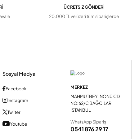
Rİ
ÜCRETSİZ GÖNDERİ
havale
20.000 TL ve üzeri tüm siparişlerde
Sosyal Medya
MERKEZ
Facebook
MAHMUTBEY İNÖNÜ CD
Instagram
NO:62/C BAĞCILAR
İSTANBUL
Twiiter
WhatsApp Sipariş
Youtube
0541 876 29 17