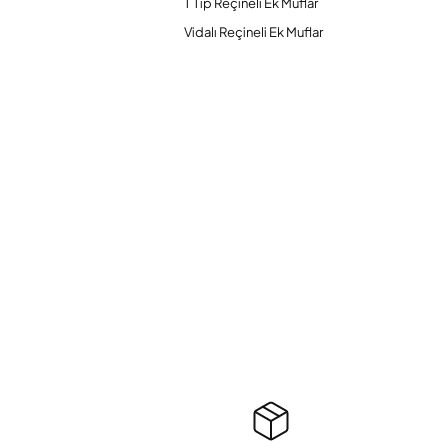
T Tip Reçineli Ek Muflar
Vidalı Reçineli Ek Muflar