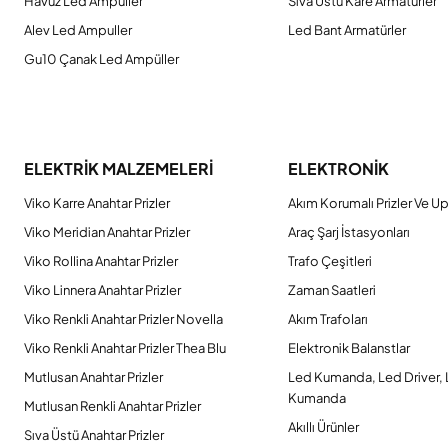
Havuz Led Ampuller
Sıva Üstü Kare Armatürler
Alev Led Ampuller
Led Bant Armatürler
Gu10 Çanak Led Ampüller
ELEKTRİK MALZEMELERİ
ELEKTRONİK
Viko Karre Anahtar Prizler
Akım Korumalı Prizler Ve Up
Viko Meridian Anahtar Prizler
Araç Şarj İstasyonları
Viko Rollina Anahtar Prizler
Trafo Çeşitleri
Viko Linnera Anahtar Prizler
Zaman Saatleri
Viko Renkli Anahtar Prizler Novella
Akım Trafoları
Viko Renkli Anahtar Prizler Thea Blu
Elektronik Balanstlar
Mutlusan Anahtar Prizler
Led Kumanda, Led Driver,
Kumanda
Mutlusan Renkli Anahtar Prizler
Akıllı Ürünler
Sıva Üstü Anahtar Prizler