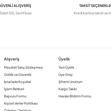
ÜVENLİ ALIŞVERİŞ
TAKSİT SEÇENEKLE
56bit SSL Sertifikası
Kredi kartına taksit ve 
Alışveriş
Üyelik
Mesafeli Satış Sözleşmesi
Yeni Üyelik
Gizlilik ve Güvenlik
Üye Girişi
İptal İade Koşullari
Şifremi Unuttum
İşlem Rehberi
Kargo Takibi
Başvuru Formu
Havale Bildirim Formu
Kişisel Veriler Politikası
Ödeme - Teslimat