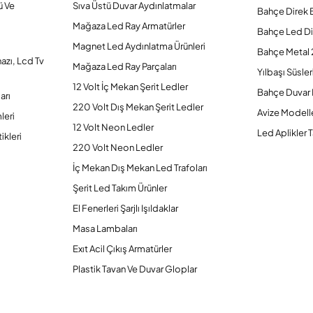
ü Ve
Sıva Üstü Duvar Aydınlatmalar
Bahçe Direk 
Mağaza Led Ray Armatürler
Bahçe Led Di
Magnet Led Aydınlatma Ürünleri
Bahçe Metal 
hazı, Lcd Tv
Mağaza Led Ray Parçaları
Yılbaşı Süsler
12 Volt İç Mekan Şerit Ledler
Bahçe Duvar 
arı
220 Volt Dış Mekan Şerit Ledler
Avize Modelle
leri
12 Volt Neon Ledler
Led Aplikler T
ikleri
220 Volt Neon Ledler
İç Mekan Dış Mekan Led Trafoları
Şerit Led Takım Ürünler
El Fenerleri Şarjlı Işıldaklar
Masa Lambaları
Exıt Acil Çıkış Armatürler
Plastik Tavan Ve Duvar Gloplar