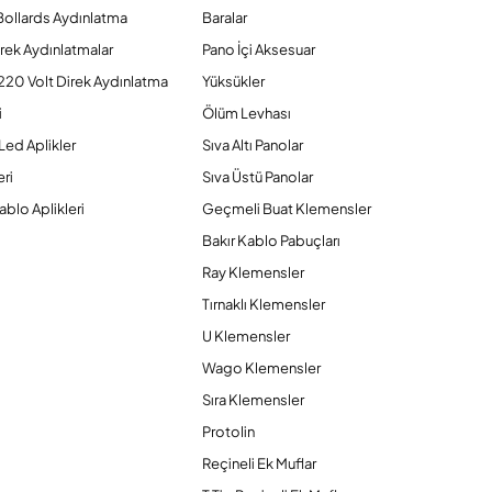
Bollards Aydınlatma
Baralar
rek Aydınlatmalar
Pano İçi Aksesuar
220 Volt Direk Aydınlatma
Yüksükler
i
Ölüm Levhası
Led Aplikler
Sıva Altı Panolar
ri
Sıva Üstü Panolar
ablo Aplikleri
Geçmeli Buat Klemensler
Bakır Kablo Pabuçları
Ray Klemensler
Tırnaklı Klemensler
U Klemensler
Wago Klemensler
Sıra Klemensler
Protolin
Reçineli Ek Muflar