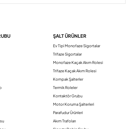
iniz.
RUBU
ŞALT ÜRÜNLER
Ev Tipi Monofaze Sigortalar
Trifaze Sigortalar
Monofaze Kaçak Akım Rolesi
Trifaze Kaçak Akım Rolesi
Kompak Şalterler
o
Termik Roleler
Kontaktör Grubu
o
Motor Koruma Şalterleri
Parafudur Ürünleri
osu
Akım Trafoları