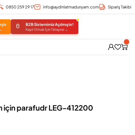
0850 259 29 17
info@aydinlatmadunyam.com
Sipariş Takibi
rşiv
B2B Sistemimiz Açılmıştır!
 →
Kayıt Olmak İçin Tıklayınız →
m için parafudr LEG-412200