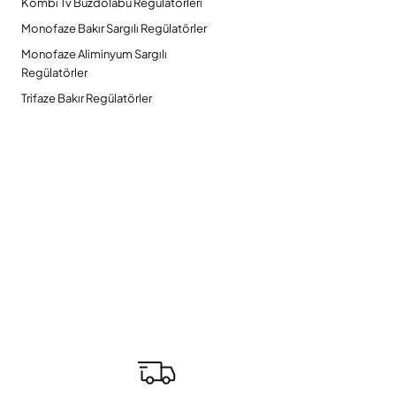
Kombi Tv Buzdolabu Regülatörleri
Monofaze Bakır Sargılı Regülatörler
Monofaze Aliminyum Sargılı
Regülatörler
Trifaze Bakır Regülatörler