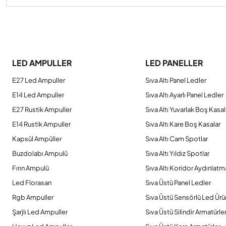
Bu ürünün fiyat bilgisi, resim, ürün açıklamalarında ve diğer konulard
Görüş ve önerileriniz için teşekkür ederiz.
LED AMPULLER
LED PANELLER
Ürün resmi kalitesiz, bozuk veya görüntülenemiyor.
E27 Led Ampuller
Sıva Altı Panel Ledler
Ürün açıklamasında eksik bilgiler bulunuyor.
E14 Led Ampuller
Sıva Altı Ayarlı Panel Ledler
Ürün bilgilerinde hatalar bulunuyor.
E27 Rustik Ampuller
Sıva Altı Yuvarlak Boş Kasal
Ürün fiyatı diğer sitelerden daha pahalı.
E14 Rustik Ampuller
Sıva Altı Kare Boş Kasalar
Bu ürüne benzer farklı alternatifler olmalı.
Kapsül Ampüller
Sıva Altı Cam Spotlar
Buzdolabı Ampulü
Sıva Altı Yıldız Spotlar
Fırın Ampulü
Sıva Altı Koridor Aydınlatm
Led Florasan
Sıva Üstü Panel Ledler
Rgb Ampuller
Sıva Üstü Sensörlü Led Ürü
Şarjlı Led Ampuller
Sıva Üstü Silindir Armatürle