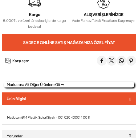
Kargo
ALIŞVERİŞLERİNİZDE
Audio Villa Görüntülü Sistemler
5.000TL ve üzeri tüm siparişlerde kargo
Vade Farksız Taksit Fırsatlarını Kaçırmayın
bedava!
Audio Yan Sıra Butonlu Zil paneller
SADECE ONLINE SATIŞ MAĞAZAMIZA ÖZEL FIYAT
Dedektör Ve Vanalar
Karşılaştır
Görüntülü Diafon Kapakları
Markasına Ait Diğer Ürünlere Git ➥
Telefon Santralleri
Ürün Bilgisi
Mutlusan Ø14 Plastik Spiral Siyah - 001 020 400014 00 11
Yorumlar