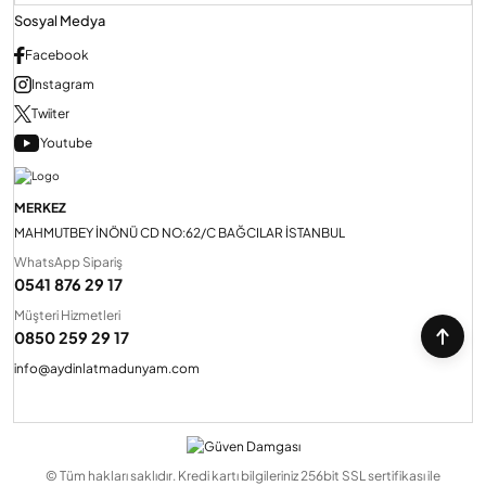
Sosyal Medya
Facebook
Instagram
Twiiter
Youtube
MERKEZ
MAHMUTBEY İNÖNÜ CD NO:62/C BAĞCILAR İSTANBUL
WhatsApp Sipariş
0541 876 29 17
Müşteri Hizmetleri
0850 259 29 17
info@aydinlatmadunyam.com
© Tüm hakları saklıdır. Kredi kartı bilgileriniz 256bit SSL sertifikası ile