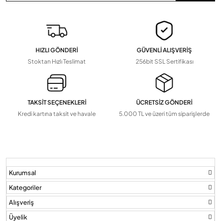
Devamını Gör
▼
Pil Ve Çeşitleri
Tv Askı Aparatları
HIZLI GÖNDERİ
GÜVENLİ ALIŞVERİŞ
Devamını Gör
▼
Stoktan Hızlı Teslimat
256bit SSL Sertifikası
TAKSİT SEÇENEKLERİ
ÜCRETSİZ GÖNDERİ
Kredi kartına taksit ve havale
5.000 TL ve üzeri tüm siparişlerde
Kurumsal
Kategoriler
Alışveriş
Üyelik