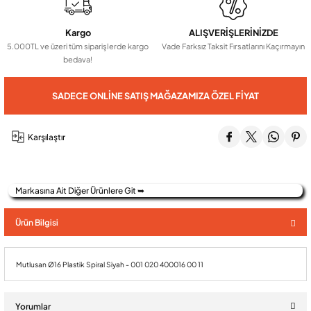
Kargo
ALIŞVERİŞLERİNİZDE
Audio Villa Görüntülü Sistemler
5.000TL ve üzeri tüm siparişlerde kargo
Vade Farksız Taksit Fırsatlarını Kaçırmayın
bedava!
Audio Yan Sıra Butonlu Zil paneller
SADECE ONLINE SATIŞ MAĞAZAMIZA ÖZEL FIYAT
Dedektör Ve Vanalar
Karşılaştır
Görüntülü Diafon Kapakları
Markasına Ait Diğer Ürünlere Git ➥
Telefon Santralleri
Ürün Bilgisi
Mutlusan Ø16 Plastik Spiral Siyah - 001 020 400016 00 11
Yorumlar