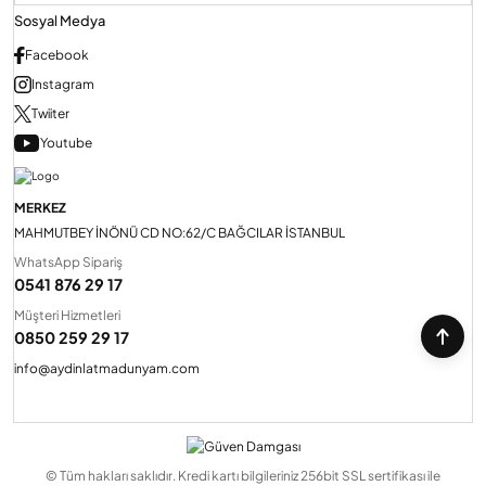
Sosyal Medya
Facebook
Instagram
Twiiter
Youtube
MERKEZ
MAHMUTBEY İNÖNÜ CD NO:62/C BAĞCILAR İSTANBUL
WhatsApp Sipariş
0541 876 29 17
Müşteri Hizmetleri
0850 259 29 17
info@aydinlatmadunyam.com
© Tüm hakları saklıdır. Kredi kartı bilgileriniz 256bit SSL sertifikası ile