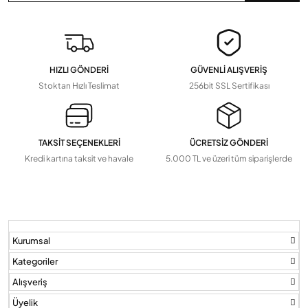
Devamını Gör
▼
Pil Ve Çeşitleri
Tv Askı Aparatları
HIZLI GÖNDERİ
GÜVENLİ ALIŞVERİŞ
Devamını Gör
▼
Stoktan Hızlı Teslimat
256bit SSL Sertifikası
TAKSİT SEÇENEKLERİ
ÜCRETSİZ GÖNDERİ
Kredi kartına taksit ve havale
5.000 TL ve üzeri tüm siparişlerde
Kurumsal
Kategoriler
Alışveriş
Üyelik