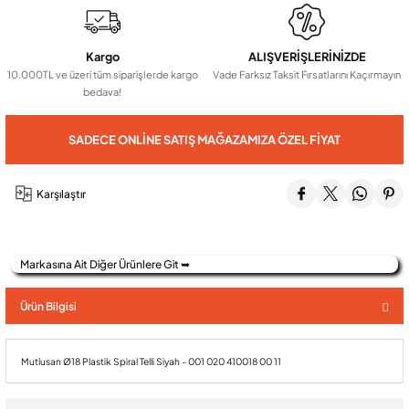
Audio Villa Görüntülü Sistemler
Kargo
ALIŞVERİŞLERİNİZDE
10.000TL ve üzeri tüm siparişlerde kargo
Vade Farksız Taksit Fırsatlarını Kaçırmayın
bedava!
Audio Yan Sıra Butonlu Zil paneller
SADECE ONLINE SATIŞ MAĞAZAMIZA ÖZEL FIYAT
Dedektör Ve Vanalar
Karşılaştır
Görüntülü Diafon Kapakları
Markasına Ait Diğer Ürünlere Git ➥
Telefon Santralleri
Ürün Bilgisi
Mutlusan Ø18 Plastik Spiral Telli Siyah - 001 020 410018 00 11