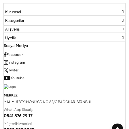
Kurumsal
Kategoriler
Alışveriş
Üyelik
Sosyal Medya
Facebook
Instagram
Twiiter
Youtube
MERKEZ
MAHMUTBEY İNÖNÜ CD NO:62/C BAĞCILAR İSTANBUL
WhatsApp Sipariş
0541 876 29 17
Müşteri Hizmetleri