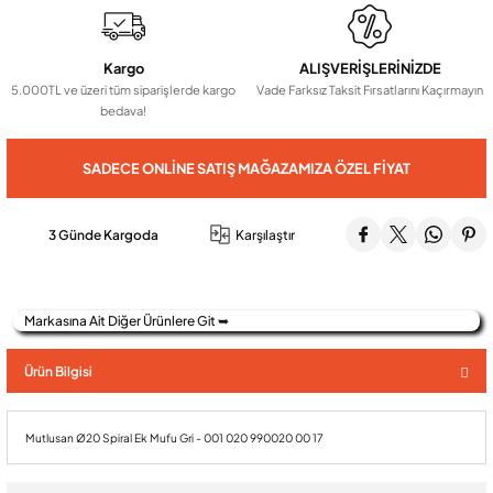
Audio Villa Görüntülü Sistemler
Kargo
ALIŞVERİŞLERİNİZDE
5.000TL ve üzeri tüm siparişlerde kargo
Vade Farksız Taksit Fırsatlarını Kaçırmayın
bedava!
Audio Yan Sıra Butonlu Zil paneller
SADECE ONLINE SATIŞ MAĞAZAMIZA ÖZEL FIYAT
Dedektör Ve Vanalar
3 Günde Kargoda
Karşılaştır
Görüntülü Diafon Kapakları
Markasına Ait Diğer Ürünlere Git ➥
Telefon Santralleri
Ürün Bilgisi
Mutlusan Ø20 Spiral Ek Mufu Gri - 001 020 990020 00 17