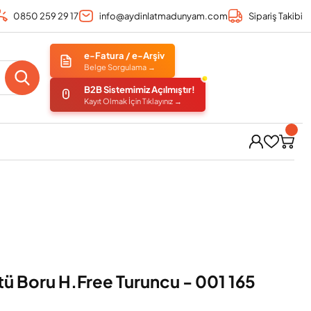
0850 259 29 17
info@aydinlatmadunyam.com
Sipariş Takibi
e-Fatura / e-Arşiv
Belge Sorgulama →
B2B Sistemimiz Açılmıştır!
Kayıt Olmak İçin Tıklayınız →
ü Boru H.Free Turuncu - 001 165