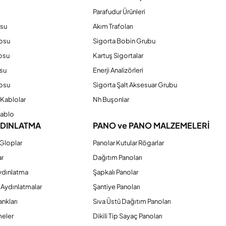
Parafudur Ürünleri
osu
Akım Trafoları
losu
Sigorta Bobin Grubu
osu
Kartuş Sigortalar
su
Enerji Analizörleri
osu
Sigorta Şalt Aksesuar Grubu
Kablolar
Nh Buşonlar
Kablo
YDINLATMA
PANO ve PANO MALZEMELERİ
Gloplar
Panolar Kutular Rögarlar
ar
Dağıtım Panoları
ydınlatma
Şapkalı Panolar
 Aydınlatmalar
Şantiye Panoları
nkları
Sıva Üstü Dağıtım Panoları
eler
Dikili Tip Sayaç Panoları