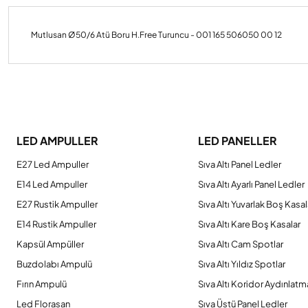
Mutlusan Ø50/6 Atü Boru H.Free Turuncu - 001 165 506050 00 12
Bu ürünün fiyat bilgisi, resim, ürün açıklamalarında ve diğer konulard
Görüş ve önerileriniz için teşekkür ederiz.
LED AMPULLER
LED PANELLER
Ürün resmi kalitesiz, bozuk veya görüntülenemiyor.
E27 Led Ampuller
Sıva Altı Panel Ledler
Ürün açıklamasında eksik bilgiler bulunuyor.
E14 Led Ampuller
Sıva Altı Ayarlı Panel Ledler
Ürün bilgilerinde hatalar bulunuyor.
E27 Rustik Ampuller
Sıva Altı Yuvarlak Boş Kasal
Ürün fiyatı diğer sitelerden daha pahalı.
E14 Rustik Ampuller
Sıva Altı Kare Boş Kasalar
Bu ürüne benzer farklı alternatifler olmalı.
Kapsül Ampüller
Sıva Altı Cam Spotlar
Buzdolabı Ampulü
Sıva Altı Yıldız Spotlar
Fırın Ampulü
Sıva Altı Koridor Aydınlatm
Led Florasan
Sıva Üstü Panel Ledler