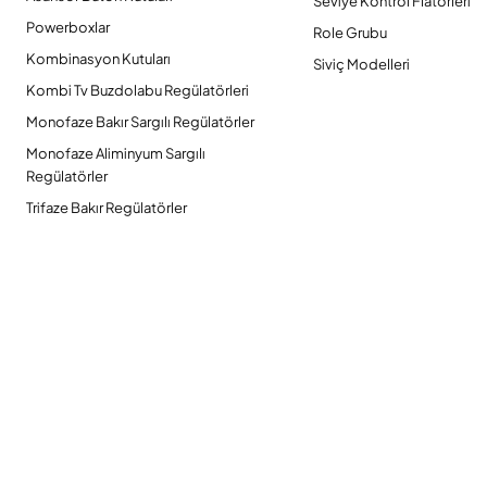
Seviye Kontrol Flatörleri
Powerboxlar
Role Grubu
Kombinasyon Kutuları
Siviç Modelleri
Kombi Tv Buzdolabu Regülatörleri
Monofaze Bakır Sargılı Regülatörler
Monofaze Aliminyum Sargılı
Regülatörler
Trifaze Bakır Regülatörler