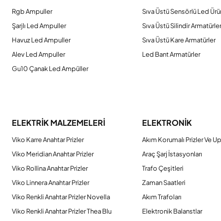
Rgb Ampuller
Sıva Üstü Sensörlü Led Ürü
Şarjlı Led Ampuller
Sıva Üstü Silindir Armatürle
Havuz Led Ampuller
Sıva Üstü Kare Armatürler
Alev Led Ampuller
Led Bant Armatürler
Gu10 Çanak Led Ampüller
ELEKTRİK MALZEMELERİ
ELEKTRONİK
Viko Karre Anahtar Prizler
Akım Korumalı Prizler Ve Up
Viko Meridian Anahtar Prizler
Araç Şarj İstasyonları
Viko Rollina Anahtar Prizler
Trafo Çeşitleri
Viko Linnera Anahtar Prizler
Zaman Saatleri
Viko Renkli Anahtar Prizler Novella
Akım Trafoları
Viko Renkli Anahtar Prizler Thea Blu
Elektronik Balanstlar