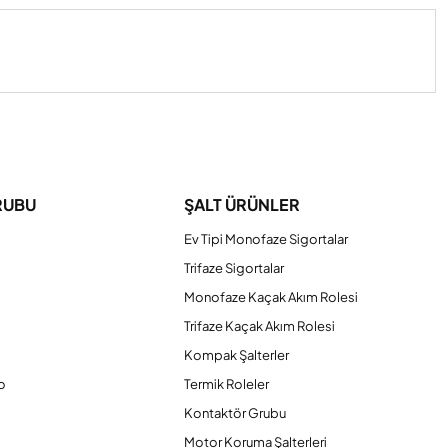
iniz.
RUBU
ŞALT ÜRÜNLER
Ev Tipi Monofaze Sigortalar
Trifaze Sigortalar
Monofaze Kaçak Akım Rolesi
Trifaze Kaçak Akım Rolesi
Kompak Şalterler
o
Termik Roleler
Kontaktör Grubu
o
Motor Koruma Şalterleri