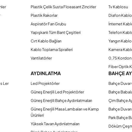
nler
Plastik Çelik Susta Floeasant Zincirler
Tv Kablosu
Gönder
r
Plastik Rakorlar
Diafon Kabl
Aspiratör Fan Grubu
İnternet Kab
Yapışkanlı Tüm Bant Çeşitleri
Telefon Kabl
Cırt Kablo Bağları
Yangın Kablo
Kablo Toplama Spralleri
Kamera Kabl
Vantilatörler
0,75 Kordon 
Fiber Optik 
AYDINLATMA
BAHÇE A
s Ler
Led Projektörler
Bahçe Duvar 
Güneş Enerjili Led Projektörler
Bahçe Babal
Güneş Enerjili Bahçe Aydınlatmaları
Çim Bahçe A
Güneş Enerjili Masa Lambaları ve Kamp
Bahçe Duvarı
Ürünleri
Park Bahçe Ba
Yüksek Tavan Aydınlatmaları
Döküm Çeşm