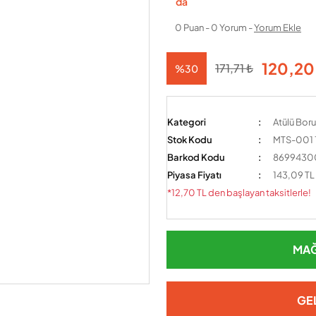
0 Puan - 0 Yorum -
Yorum Ekle
120,20
171,71 ₺
%30
Kategori
Atülü Boru
Stok Kodu
MTS-001 
Barkod Kodu
8699430
Piyasa Fiyatı
143,09 TL
*12,70 TL den başlayan taksitlerle!
MAĞ
GE