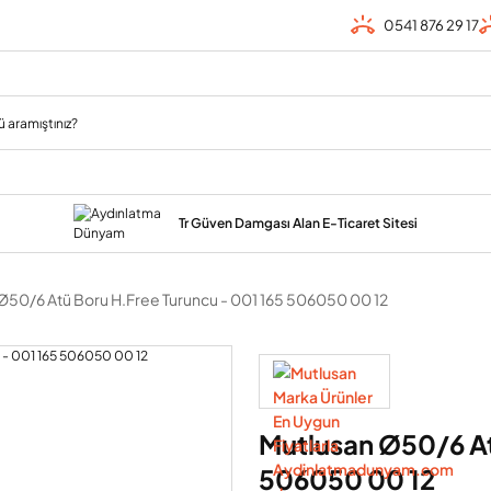
0541 876 29 17
Tr Güven Damgası Alan E-Ticaret Sitesi
Ø50/6 Atü Boru H.Free Turuncu - 001 165 506050 00 12
Mutlusan Ø50/6 At
506050 00 12