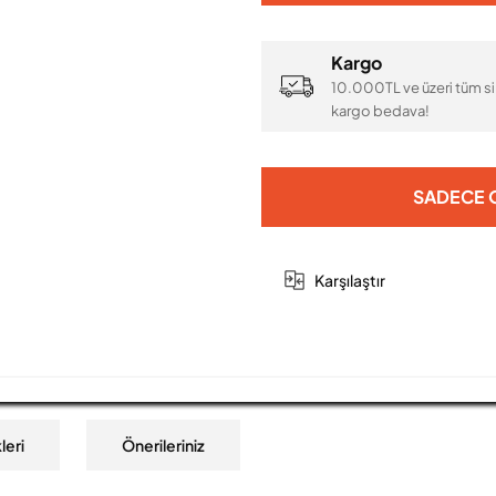
Kargo
10.000TL ve üzeri tüm si
kargo bedava!
SADECE O
Karşılaştır
leri
Önerileriniz