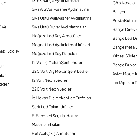
Direk Bahçe Aydınlatmaları
 Led
Çöp Kovaları
Sıva Altı Wallwasher Aydınlatma
Bariyer
Sıva Üstü Wallwasher Aydınlatma
Posta Kutular
ü Ve
Sıva Üstü Duvar Aydınlatmalar
Bahçe Direk 
Mağaza Led Ray Armatürler
Bahçe Led Di
Magnet Led Aydınlatma Ürünleri
Bahçe Metal 
hazı, Lcd Tv
Mağaza Led Ray Parçaları
Yılbaşı Süsler
12 Volt İç Mekan Şerit Ledler
Bahçe Duvar 
arı
220 Volt Dış Mekan Şerit Ledler
Avize Modelle
leri
12 Volt Neon Ledler
Led Aplikler T
ikleri
220 Volt Neon Ledler
İç Mekan Dış Mekan Led Trafoları
Şerit Led Takım Ürünler
El Fenerleri Şarjlı Işıldaklar
Masa Lambaları
Exıt Acil Çıkış Armatürler