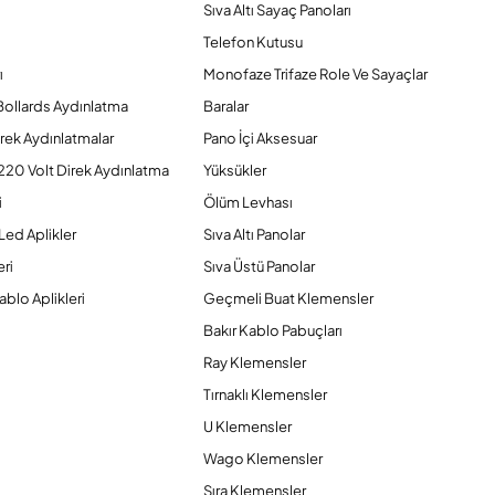
Sıva Altı Sayaç Panoları
Telefon Kutusu
ı
Monofaze Trifaze Role Ve Sayaçlar
Bollards Aydınlatma
Baralar
rek Aydınlatmalar
Pano İçi Aksesuar
220 Volt Direk Aydınlatma
Yüksükler
i
Ölüm Levhası
Led Aplikler
Sıva Altı Panolar
ri
Sıva Üstü Panolar
ablo Aplikleri
Geçmeli Buat Klemensler
Bakır Kablo Pabuçları
Ray Klemensler
Tırnaklı Klemensler
U Klemensler
Wago Klemensler
Sıra Klemensler