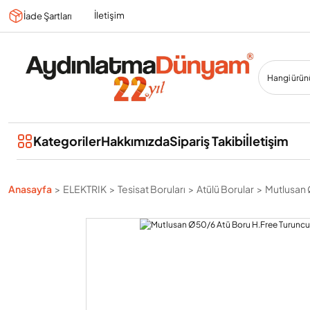
İletişim
İade Şartları
Kategoriler
Hakkımızda
Sipariş Takibi
İletişim
Anasayfa
ELEKTRIK
Tesisat Boruları
Atülü Borular
Mutlusan 