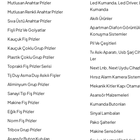
Mutlusan Anahtar Prizler
Led Kumanda, Led Driver,
Kumanda
Mutlusan Renkli Anahtar Prizler
Akıllı Ürünler
Sıva Üstü Anahtar Prizler
Apartman Diafon Görüntül
Fişli Priz Ve Golyatlar
Konuşma Sistemler
Kauçuk Fiş Prizler
Pil Ve Çeşitleri
Kauçuk Çoklu Grup Prizler
Tv Askı Aparatı, Usb Şarj Ci
Plastik Çoklu Grup Prziler
Ler
Topraklı Fiş Prizler Serisi
Next Lnb, Next Uydu Cihazl
Tij Duy Asma Duy Askılı Fişler
Hırsız Alarm Kamera Sistem
Aliminyum Grup Prizler
Mekanik Kitler Kapı Otamat
Sanayi Tip Fiş Prizler
Asansör Malzemeleri
Makine Fiş Prizler
Kumanda Butonları
Eğik Fiş Prizler
Sinyal Lambaları
Norm Fiş Prizler
Pako Şalterler
Tribox Grup Prizler
Makine Sensörleri
Asansör Buton Kutuları