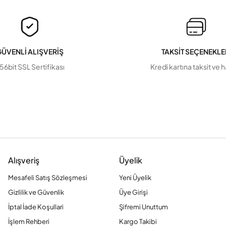
ÜVENLİ ALIŞVERİŞ
TAKSİT SEÇENEKLE
56bit SSL Sertifikası
Kredi kartına taksit ve 
Alışveriş
Üyelik
Mesafeli Satış Sözleşmesi
Yeni Üyelik
Gizlilik ve Güvenlik
Üye Girişi
İptal İade Koşullari
Şifremi Unuttum
İşlem Rehberi
Kargo Takibi