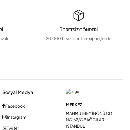
Rİ
ÜCRETSİZ GÖNDERİ
havale
20.000 TL ve üzeri tüm siparişlerde
Sosyal Medya
MERKEZ
Facebook
MAHMUTBEY İNÖNÜ CD
Instagram
NO:62/C BAĞCILAR
İSTANBUL
Twiiter