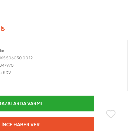
 ₺
lar
165 506050 00 12
047970
 + KDV
AZALARDA VARMI
LINCE HABER VER