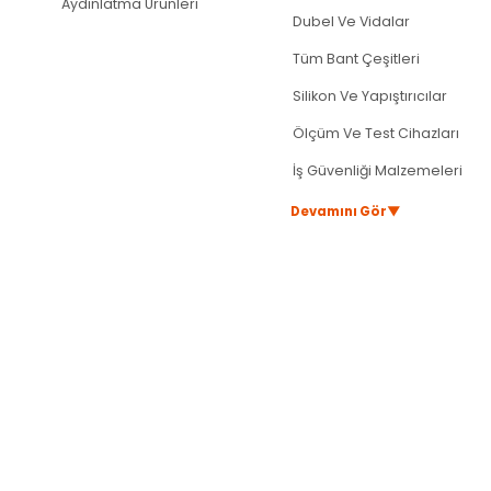
Aydınlatma Ürünleri
Dubel Ve Vidalar
Tüm Bant Çeşitleri
Silikon Ve Yapıştırıcılar
Ölçüm Ve Test Cihazları
İş Güvenliği Malzemeleri
▼
Devamını Gör
Aydınlatma Dünyam - Türkiye'nin en kapsamlı aydınlatma ve elektrik malzemeleri e-