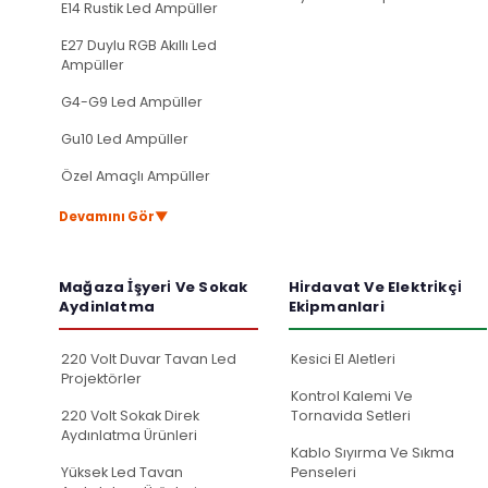
E14 Rustik Led Ampüller
E27 Duylu RGB Akıllı Led
Ampüller
G4-G9 Led Ampüller
Gu10 Led Ampüller
Özel Amaçlı Ampüller
▼
Devamını Gör
Mağaza İ̇şyeri̇ Ve Sokak
Hi̇rdavat Ve Elektri̇kçi̇
Aydinlatma
Eki̇pmanlari
220 Volt Duvar Tavan Led
Kesici El Aletleri
Projektörler
Kontrol Kalemi Ve
220 Volt Sokak Direk
Tornavida Setleri
Aydınlatma Ürünleri
Kablo Sıyırma Ve Sıkma
Yüksek Led Tavan
Penseleri