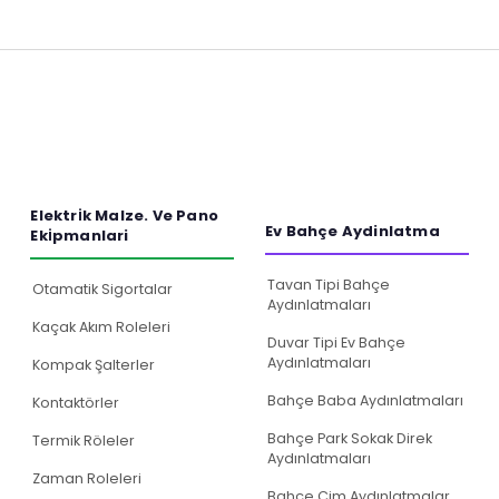
a yetersiz gördüğünüz noktaları öneri formunu kullanarak tarafımıza iletebilirs
Bu ürüne ilk yorumu siz yapın!
Elektri̇k Malze. Ve Pano
Ev Bahçe Aydinlatma
Eki̇pmanlari
Yorum Yaz
Tavan Tipi Bahçe
Otamatik Sigortalar
Aydınlatmaları
Kaçak Akım Roleleri
Duvar Tipi Ev Bahçe
Aydınlatmaları
Kompak Şalterler
Bahçe Baba Aydınlatmaları
Kontaktörler
Bahçe Park Sokak Direk
Termik Röleler
Aydınlatmaları
Zaman Roleleri
Gönder
Bahçe Çim Aydınlatmalar