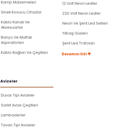
Kamp Malzemeleri
12 Volt Neon Ledler
Sinek Kovucu Cihazlar
220 Volt Neon Ledler
Kablo Kanalı Ve
Neon Ve Şerit Led Setleri
Aksesuarlar
Yılbaşı Süsleri
Banyo Ve Mutfak
Aspiratörleri
Şerit Led Trafoları
Kablo Bağları Ve Çeşitleri
▼
Devamını Gör
Avi̇zeler
Duvar Tipi Avizeler
Sarkıt Avize Çeşitleri
Lambaderler
Tavan Tipi Avizeler