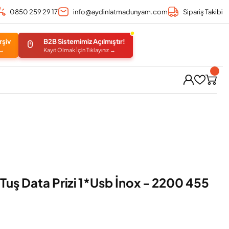
0850 259 29 17
info@aydinlatmadunyam.com
Sipariş Takibi
rşiv
B2B Sistemimiz Açılmıştır!
 →
Kayıt Olmak İçin Tıklayınız →
Tuş Data Prizi 1*Usb İnox - 2200 455