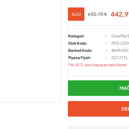
442,9
632,72 ₺
%30
Kategori
Data Priz S
Stok Kodu
MTS-2200
Barkod Kodu
8699430
Piyasa Fiyatı
527,27 TL
*46,81 TL den başlayan taksitlerle!
MAĞ
GE