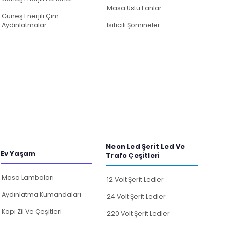
Masa Üstü Fanlar
Güneş Enerjili Çim
Aydınlatmalar
Isıtıcılı Şömineler
Neon Led Şeri̇t Led Ve
Ev Yaşam
Trafo Çeşi̇tleri̇
Masa Lambaları
12 Volt Şerit Ledler
Aydınlatma Kumandaları
24 Volt Şerit Ledler
Kapı Zil Ve Çeşitleri
220 Volt Şerit Ledler