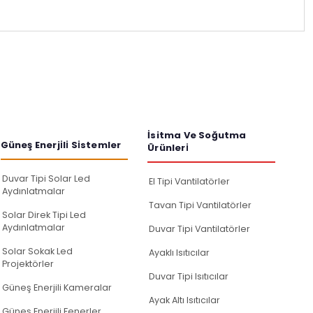
iniz.
İsitma Ve Soğutma
Güneş Enerji̇li̇ Si̇stemler
Ürünleri̇
Duvar Tipi Solar Led
El Tipi Vantilatörler
Aydınlatmalar
Tavan Tipi Vantilatörler
Solar Direk Tipi Led
Aydınlatmalar
Duvar Tipi Vantilatörler
Solar Sokak Led
Ayaklı Isıtıcılar
Projektörler
Duvar Tipi Isıtıcılar
Güneş Enerjili Kameralar
Ayak Altı Isıtıcılar
Güneş Enerjili Fenerler