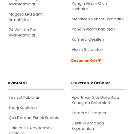
Yangın Alarm Ölüm
Aydınlatmalar
Levhalar
Mağaza Led Bant
Merdiven Sensör Lambalar
Armatürler
Yangın Alarm Kabloları
24 Volt Led Bar
Aydınlatmalar
Kamera Çeşitleri
Alarm Sistemleri
▼
Devamını Gör
Kablolar
Elektroni̇k Ürünler
Tesisat Kabloları
Apartman Site Görüntülü
Konuşma Sistemleri
Enerji Kabloları
Kamera Sistemleri
Çok Damarlı Esnek Kablolar
Elektrikli Araç Şarj
Halojensiz Alev İletmez
Ekipmanları
Kablolar