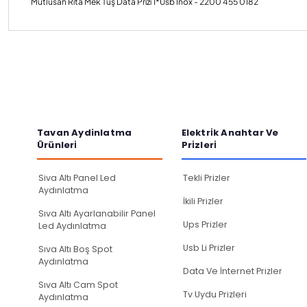
Mutlusan Rita Mek Tuş Data Prizi 1*Usb İnox - 2200 455 0182
Bu ürünün fiyat bilgisi, resim, ürün açıklamalarında ve diğer konulard
Görüş ve önerileriniz için teşekkür ederiz.
Ürün resmi kalitesiz, bozuk veya görüntülenemiyor.
Tavan Aydinlatma
Elektri̇k Anahtar Ve
Ürünleri̇
Pri̇zleri̇
Ürün açıklamasında eksik bilgiler bulunuyor.
Ürün bilgilerinde hatalar bulunuyor.
Siva Altı Panel Led
Tekli Prizler
Ürün fiyatı diğer sitelerden daha pahalı.
Aydınlatma
İkili Prizler
Bu ürüne benzer farklı alternatifler olmalı.
Sıva Altı Ayarlanabilir Panel
Ups Prizler
Led Aydınlatma
Usb Li Prizler
Sıva Altı Boş Spot
Aydınlatma
Data Ve İnternet Prizler
Sıva Altı Cam Spot
Tv Uydu Prizleri
Aydınlatma