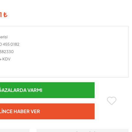
1 ₺
erisi
 455 0182
382330
 + KDV
AZALARDA VARMI
LINCE HABER VER