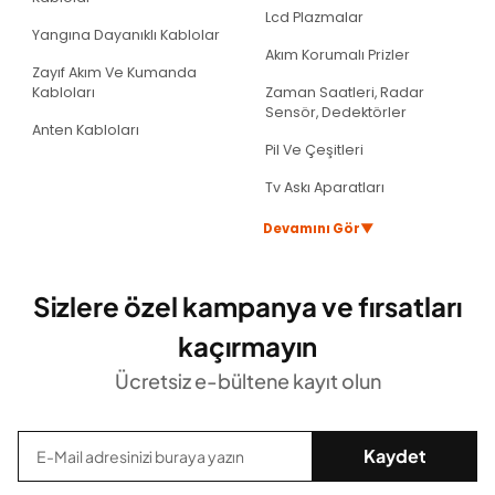
Lcd Plazmalar
Yangına Dayanıklı Kablolar
Akım Korumalı Prizler
Zayıf Akım Ve Kumanda
Kabloları
Zaman Saatleri, Radar
Sensör, Dedektörler
Anten Kabloları
Pil Ve Çeşitleri
Tv Askı Aparatları
▼
Devamını Gör
ticaret sitesi. Led spot, panel led, şerit led, aplik, avize, elektrik prizi, anahtar,
Sizlere özel kampanya ve fırsatları
kaçırmayın
Ücretsiz e-bültene kayıt olun
Kaydet