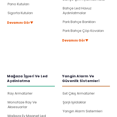
Pano Kutuları
Bahçe Led Havuz
Sigorta Kutuları
Aydınlatmalar
Park Bahçe Bankları
▼
Devamını Gör
Park Bahçe Çöp Kovaları
▼
Devamını Gör
Mağaza İ̇şyeri̇ Ve Led
Yangin Alarm Ve
Aydinlatma
Güvenli̇k Si̇stemleri̇
Ray Armatürler
Exıt Çıkış Armatürler
Monofaze Ray Ve
Şarjlı Işıldaklar
Aksesuarlar
Yangın Alarm Sistemleri
Mağaza Ev Magnet Led