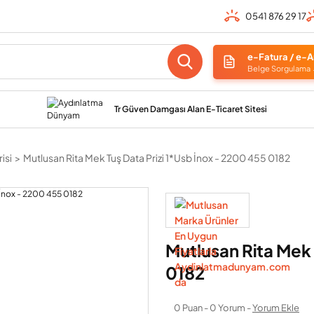
0541 876 29 17
e-Fatura / e-A
Belge Sorgulama
Tr Güven Damgası Alan E-Ticaret Sitesi
isi
Mutlusan Rita Mek Tuş Data Prizi 1*Usb İnox - 2200 455 0182
Mutlusan Rita Mek 
0182
0 Puan - 0 Yorum -
Yorum Ekle