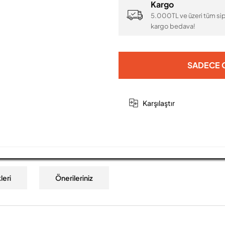
Kargo
5.000TL ve üzeri tüm sip
kargo bedava!
SADECE O
Karşılaştır
leri
Önerileriniz