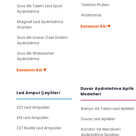
Telefon Prizleri
Sıva Altı Takım Led Spot
Aydınlatma
Anahtarlar
Magnet Led Aydınlatma
▼
Devamını Gör
Ürünleri
Sıva Altı Linear Özel Üretim
Aydınlatma
Sıva Altı Walwasher
Aydınlatma
▼
Devamını Gör
Duvar Aydinlatma Apli̇k
Led Ampul Çeşi̇tleri̇
Modelleri̇
E27 Led Ampüller
Banyo Ve Tablo Led Aplikler
E14 Led Ampüller
Duvar Led Aplikler
E27 Rustik Led Ampüller
Koridor Ve Merdiven
Aydınlatma Spotları