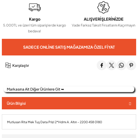
Audio Villa Görüntülü Sistemler
Kargo
ALIŞVERİŞLERİNİZDE
5.000TL ve üzeri tüm siparişlerde kargo
Vade Farksız Taksit Fırsatlarını Kaçırmayın
bedava!
Audio Yan Sıra Butonlu Zil paneller
SADECE ONLINE SATIŞ MAĞAZAMIZA ÖZEL FIYAT
Dedektör Ve Vanalar
Karşılaştır
Görüntülü Diafon Kapakları
Markasına Ait Diğer Ürünlere Git ➥
Telefon Santralleri
Ürün Bilgisi
Mutlusan Rita Mek Tuş Data Prizi 2*Hdmı A. Altın - 2200 458 0180