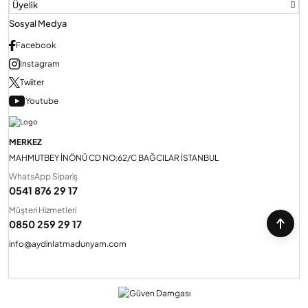
Üyelik
Sosyal Medya
Facebook
Instagram
Twiiter
Youtube
MERKEZ
MAHMUTBEY İNÖNÜ CD NO:62/C BAĞCILAR İSTANBUL
WhatsApp Sipariş
0541 876 29 17
Müşteri Hizmetleri
0850 259 29 17
info@aydinlatmadunyam.com