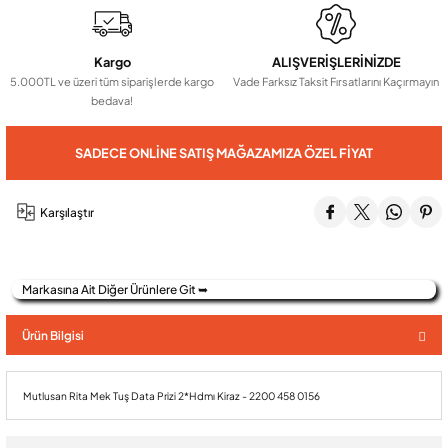
Audio Villa Görüntülü Sistemler
Kargo
ALIŞVERİŞLERİNİZDE
5.000TL ve üzeri tüm siparişlerde kargo
Vade Farksız Taksit Fırsatlarını Kaçırmayın
bedava!
Audio Yan Sıra Butonlu Zil paneller
SADECE ONLINE SATIŞ MAĞAZAMIZA ÖZEL FIYAT
Dedektör Ve Vanalar
Karşılaştır
Görüntülü Diafon Kapakları
Markasına Ait Diğer Ürünlere Git ➥
Telefon Santralleri
Ürün Bilgisi
Mutlusan Rita Mek Tuş Data Prizi 2*Hdmı Kiraz - 2200 458 0156