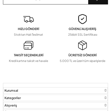
Zaman Saatleri, Radar Sensör, Dedektörler
Devamını Gör
▼
Pil Ve Çeşitleri
Tv Askı Aparatları
HIZLI GÖNDERİ
GÜVENLİ ALIŞVERİŞ
Devamını Gör
▼
Stoktan Hızlı Teslimat
256bit SSL Sertifikası
TAKSİT SEÇENEKLERİ
ÜCRETSİZ GÖNDERİ
Kredi kartına taksit ve havale
5.000 TL ve üzeri tüm siparişlerde
Kurumsal
Kategoriler
Alışveriş