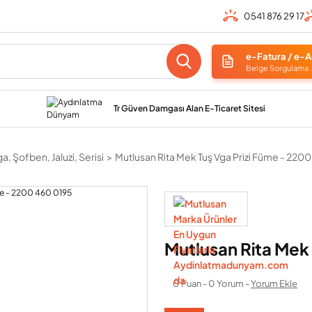
0541 876 29 17
e-Fatura / e-A
Belge Sorgulama
Tr Güven Damgası Alan E-Ticaret Sitesi
a, Şofben, Jaluzi, Serisi
Mutlusan Rita Mek Tuş Vga Prizi Füme - 220
Mutlusan Rita Mek
0 Puan - 0 Yorum -
Yorum Ekle