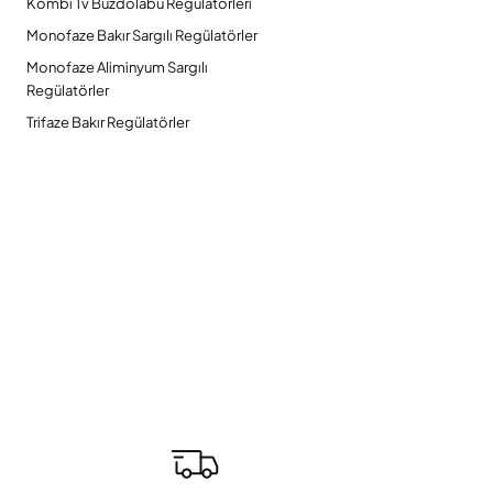
Kombi Tv Buzdolabu Regülatörleri
Monofaze Bakır Sargılı Regülatörler
Monofaze Aliminyum Sargılı
Regülatörler
Trifaze Bakır Regülatörler