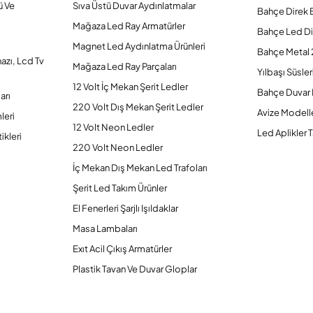
ü Ve
Sıva Üstü Duvar Aydınlatmalar
Bahçe Direk 
Mağaza Led Ray Armatürler
Bahçe Led Di
Magnet Led Aydınlatma Ürünleri
Bahçe Metal 
hazı, Lcd Tv
Mağaza Led Ray Parçaları
Yılbaşı Süsler
12 Volt İç Mekan Şerit Ledler
Bahçe Duvar 
arı
220 Volt Dış Mekan Şerit Ledler
Avize Modelle
leri
12 Volt Neon Ledler
Led Aplikler T
ikleri
220 Volt Neon Ledler
İç Mekan Dış Mekan Led Trafoları
Şerit Led Takım Ürünler
El Fenerleri Şarjlı Işıldaklar
Masa Lambaları
Exıt Acil Çıkış Armatürler
Plastik Tavan Ve Duvar Gloplar