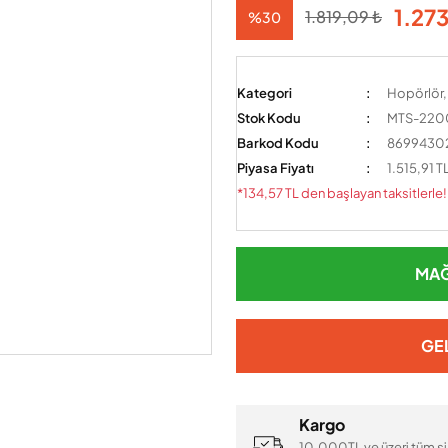
1.273
1.819,09 ₺
%30
Kategori
Hopörlör, 
Stok Kodu
MTS-2200
Barkod Kodu
8699430
Piyasa Fiyatı
1.515,91 T
*134,57 TL den başlayan taksitlerle!
MAĞ
GE
Kargo
10.000TL ve üzeri tüm si