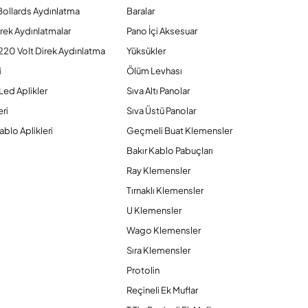
Bollards Aydınlatma
Baralar
rek Aydınlatmalar
Pano İçi Aksesuar
220 Volt Direk Aydınlatma
Yüksükler
i
Ölüm Levhası
Led Aplikler
Sıva Altı Panolar
ri
Sıva Üstü Panolar
ablo Aplikleri
Geçmeli Buat Klemensler
Bakır Kablo Pabuçları
Ray Klemensler
Tırnaklı Klemensler
U Klemensler
Wago Klemensler
Sıra Klemensler
Protolin
Reçineli Ek Muflar