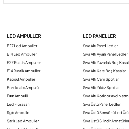
Bu ürünün fiyat bilgisi, resim, ürün açıklamalarında ve diğer konulard
Görüş ve önerileriniz için teşekkür ederiz.
LED AMPULLER
LED PANELLER
Ürün resmi kalitesiz, bozuk veya görüntülenemiyor.
E27 Led Ampuller
Sıva Altı Panel Ledler
Ürün açıklamasında eksik bilgiler bulunuyor.
E14 Led Ampuller
Sıva Altı Ayarlı Panel Ledler
Ürün bilgilerinde hatalar bulunuyor.
E27 Rustik Ampuller
Sıva Altı Yuvarlak Boş Kasal
Ürün fiyatı diğer sitelerden daha pahalı.
E14 Rustik Ampuller
Sıva Altı Kare Boş Kasalar
Bu ürüne benzer farklı alternatifler olmalı.
Kapsül Ampüller
Sıva Altı Cam Spotlar
Buzdolabı Ampulü
Sıva Altı Yıldız Spotlar
Fırın Ampulü
Sıva Altı Koridor Aydınlatm
Led Florasan
Sıva Üstü Panel Ledler
Rgb Ampuller
Sıva Üstü Sensörlü Led Ürü
Şarjlı Led Ampuller
Sıva Üstü Silindir Armatürle