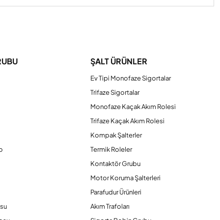
iniz.
RUBU
ŞALT ÜRÜNLER
Ev Tipi Monofaze Sigortalar
Trifaze Sigortalar
Monofaze Kaçak Akım Rolesi
Trifaze Kaçak Akım Rolesi
Kompak Şalterler
o
Termik Roleler
Kontaktör Grubu
o
Motor Koruma Şalterleri
Parafudur Ürünleri
osu
Akım Trafoları