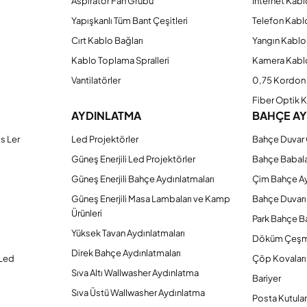
Aspiratör Fan Grubu
İnternet Kab
Yapışkanlı Tüm Bant Çeşitleri
Telefon Kabl
Cırt Kablo Bağları
Yangın Kablo
Kablo Toplama Spralleri
Kamera Kabl
Vantilatörler
0,75 Kordon 
Fiber Optik 
AYDINLATMA
BAHÇE A
s Ler
Led Projektörler
Bahçe Duvar 
Güneş Enerjili Led Projektörler
Bahçe Babal
Güneş Enerjili Bahçe Aydınlatmaları
Çim Bahçe A
Güneş Enerjili Masa Lambaları ve Kamp
Bahçe Duvarı
Ürünleri
Park Bahçe Ba
Yüksek Tavan Aydınlatmaları
Döküm Çeşm
Direk Bahçe Aydınlatmaları
 Led
Çöp Kovaları
Sıva Altı Wallwasher Aydınlatma
Bariyer
Sıva Üstü Wallwasher Aydınlatma
Posta Kutular