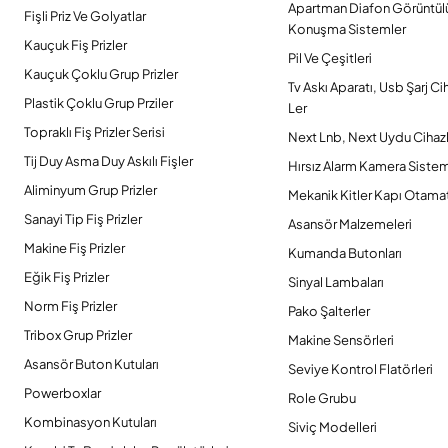
Apartman Diafon Görüntül
Fişli Priz Ve Golyatlar
Konuşma Sistemler
Kauçuk Fiş Prizler
Pil Ve Çeşitleri
Kauçuk Çoklu Grup Prizler
Tv Askı Aparatı, Usb Şarj Ci
Plastik Çoklu Grup Prziler
Ler
Topraklı Fiş Prizler Serisi
Next Lnb, Next Uydu Cihazl
Tij Duy Asma Duy Askılı Fişler
Hırsız Alarm Kamera Sistem
Aliminyum Grup Prizler
Mekanik Kitler Kapı Otamat
Sanayi Tip Fiş Prizler
Asansör Malzemeleri
Makine Fiş Prizler
Kumanda Butonları
Eğik Fiş Prizler
Sinyal Lambaları
Norm Fiş Prizler
Pako Şalterler
Tribox Grup Prizler
Makine Sensörleri
Asansör Buton Kutuları
Seviye Kontrol Flatörleri
Powerboxlar
Role Grubu
Kombinasyon Kutuları
Siviç Modelleri