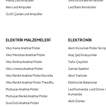
Havuz Led Ampuller
Sıva Üstü Kare Armatürler
Alev Led Ampuller
Led Bant Armatürler
Gu10 Çanak Led Ampüller
ELEKTRİK MALZEMELERİ
ELEKTRONİK
Viko Karre Anahtar Prizler
Akım Korumalı Prizler Ve Up
Viko Meridian Anahtar Prizler
Araç Şarj İstasyonları
Viko Rollina Anahtar Prizler
Trafo Çeşitleri
Viko Linnera Anahtar Prizler
Zaman Saatleri
Viko Renkli Anahtar Prizler Novella
Akım Trafoları
Viko Renkli Anahtar Prizler Thea Blu
Elektronik Balanstlar
Mutlusan Anahtar Prizler
Led Kumanda, Led Driver,
Kumanda
Mutlusan Renkli Anahtar Prizler
Akıllı Ürünler
Sıva Üstü Anahtar Prizler