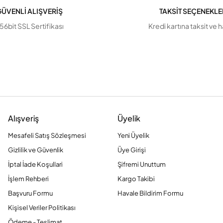
ÜVENLİ ALIŞVERİŞ
TAKSİT SEÇENEKLE
56bit SSL Sertifikası
Kredi kartına taksit ve 
Alışveriş
Üyelik
Mesafeli Satış Sözleşmesi
Yeni Üyelik
Gizlilik ve Güvenlik
Üye Girişi
İptal İade Koşullari
Şifremi Unuttum
İşlem Rehberi
Kargo Takibi
Başvuru Formu
Havale Bildirim Formu
Kişisel Veriler Politikası
Ödeme - Teslimat