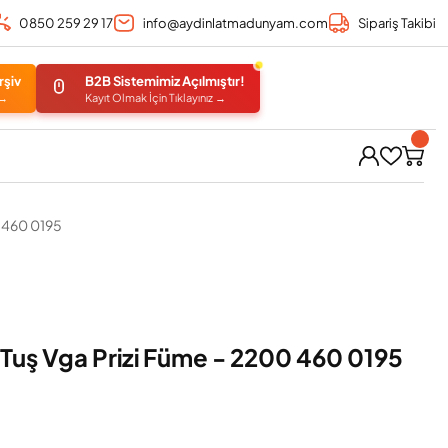
0850 259 29 17
info@aydinlatmadunyam.com
Sipariş Takibi
rşiv
B2B Sistemimiz Açılmıştır!
 →
Kayıt Olmak İçin Tıklayınız →
0 460 0195
 Tuş Vga Prizi Füme - 2200 460 0195