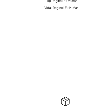
T Tip Reçineli Ek Muflar
Vidalı Reçineli Ek Muflar