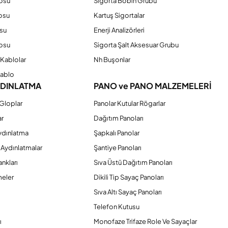
losu
Sigorta Bobin Grubu
osu
Kartuş Sigortalar
su
Enerji Analizörleri
osu
Sigorta Şalt Aksesuar Grubu
Kablolar
Nh Buşonlar
Kablo
YDINLATMA
PANO ve PANO MALZEMELERİ
Gloplar
Panolar Kutular Rögarlar
ar
Dağıtım Panoları
ydınlatma
Şapkalı Panolar
 Aydınlatmalar
Şantiye Panoları
nkları
Sıva Üstü Dağıtım Panoları
eler
Dikili Tip Sayaç Panoları
Sıva Altı Sayaç Panoları
Telefon Kutusu
ı
Monofaze Trifaze Role Ve Sayaçlar