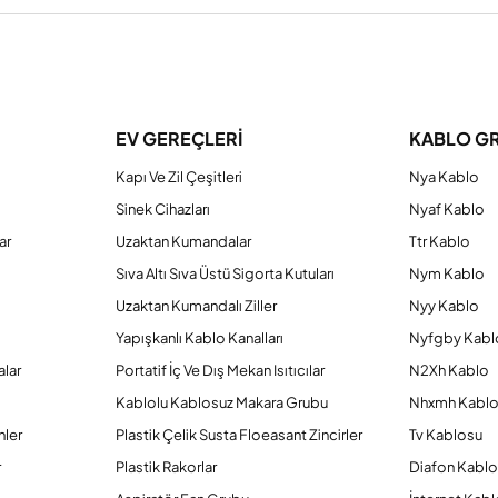
a yetersiz gördüğünüz noktaları öneri formunu kullanarak tarafımıza iletebilirs
Bu ürüne ilk yorumu siz yapın!
EV GEREÇLERİ
KABLO G
Kapı Ve Zil Çeşitleri
Nya Kablo
Yorum Yaz
Sinek Cihazları
Nyaf Kablo
ar
Uzaktan Kumandalar
Ttr Kablo
Sıva Altı Sıva Üstü Sigorta Kutuları
Nym Kablo
Uzaktan Kumandalı Ziller
Nyy Kablo
Yapışkanlı Kablo Kanalları
Nyfgby Kabl
alar
Portatif İç Ve Dış Mekan Isıtıcılar
N2Xh Kablo
Kablolu Kablosuz Makara Grubu
Nhxmh Kabl
nler
Plastik Çelik Susta Floeasant Zincirler
Tv Kablosu
Gönder
r
Plastik Rakorlar
Diafon Kabl