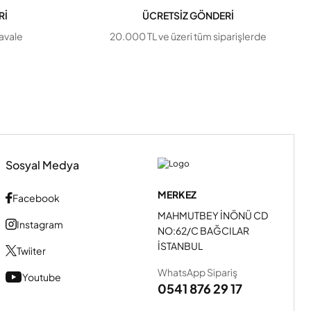
Rİ
ÜCRETSİZ GÖNDERİ
havale
20.000 TL ve üzeri tüm siparişlerde
Sosyal Medya
MERKEZ
Facebook
MAHMUTBEY İNÖNÜ CD
Instagram
NO:62/C BAĞCILAR
İSTANBUL
Twiiter
WhatsApp Sipariş
Youtube
0541 876 29 17