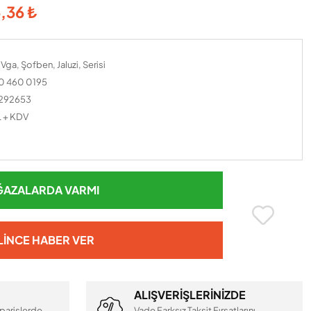
,36 ₺
Vga, Şofben, Jaluzi, Serisi
 460 0195
292653
L + KDV
AZALARDA VARMI
LINCE HABER VER
ALIŞVERİŞLERİNİZDE
parişlerde
Vade Farksız Taksit Fırsatlarını