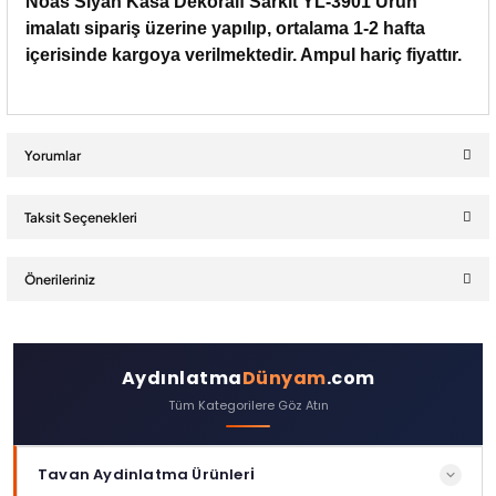
Noas Siyah Kasa Dekoraif Sarkıt YL-3901 Ürün
imalatı sipariş üzerine yapılıp, ortalama 1-2 hafta
içerisinde kargoya verilmektedir. Ampul hariç fiyattır.
Yorumlar
Taksit Seçenekleri
Bu ürüne ilk yorumu siz yapın!
Önerileriniz
Yorum Yaz
Bu ürünün fiyat bilgisi, resim, ürün açıklamalarında ve diğer
konularda yetersiz gördüğünüz noktaları öneri formunu kullanarak
Aydınlatma
Dünyam
.com
tarafımıza iletebilirsiniz.
Tüm Kategorilere Göz Atın
Görüş ve önerileriniz için teşekkür ederiz.
Ürün resmi kalitesiz, bozuk veya görüntülenemiyor.
Tavan Aydinlatma Ürünleri̇