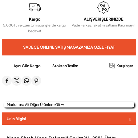
Audio Villa Görüntülü Sistemler
Kargo
ALIŞVERİŞLERİNİZDE
5.000TL ve üzeri tüm siparişlerde kargo
Vade Farksız Taksit Fırsatlarını Kaçırmayın
bedava!
Audio Yan Sıra Butonlu Zil paneller
SADECE ONLINE SATIŞ MAĞAZAMIZA ÖZEL FIYAT
Dedektör Ve Vanalar
Aynı Gün Kargo
Stoktan Teslim
Karşılaştır
Görüntülü Diafon Kapakları
Telefon Santralleri
Markasına Ait Diğer Ürünlere Git ➥
Ürün Bilgisi