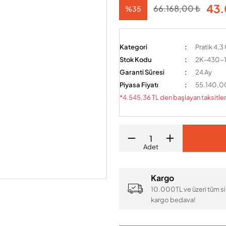
43.
66.168,00 ₺
%35
Kategori
Pratik 4,3
Stok Kodu
2K-430-
Garanti Süresi
24 Ay
Piyasa Fiyatı
55.140,0
*4.545,36 TL den başlayan taksitler
Adet
Kargo
10.000TL ve üzeri tüm si
kargo bedava!