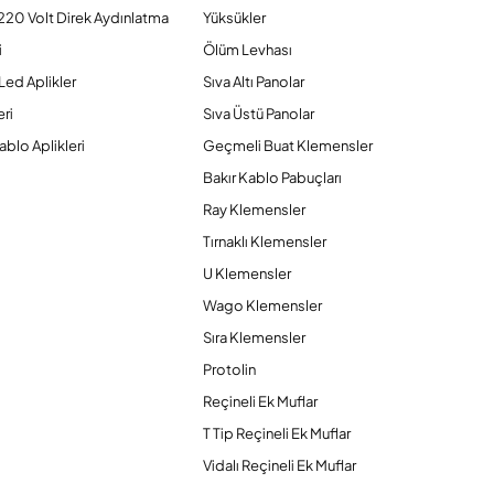
220 Volt Direk Aydınlatma
Yüksükler
i
Ölüm Levhası
Led Aplikler
Sıva Altı Panolar
ri
Sıva Üstü Panolar
ablo Aplikleri
Geçmeli Buat Klemensler
Bakır Kablo Pabuçları
Ray Klemensler
Tırnaklı Klemensler
U Klemensler
Wago Klemensler
Sıra Klemensler
Protolin
Reçineli Ek Muflar
T Tip Reçineli Ek Muflar
Vidalı Reçineli Ek Muflar