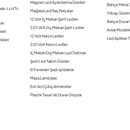
Magnet Led Aydınlatma Ürünleri
Bahçe Metal 
hazı, Lcd Tv
Mağaza Led Ray Parçaları
Yılbaşı Süsler
12 Volt İç Mekan Şerit Ledler
Bahçe Duvar 
arı
220 Volt Dış Mekan Şerit Ledler
Avize Modelle
leri
12 Volt Neon Ledler
Led Aplikler T
ikleri
220 Volt Neon Ledler
İç Mekan Dış Mekan Led Trafoları
Şerit Led Takım Ürünler
El Fenerleri Şarjlı Işıldaklar
Masa Lambaları
Exıt Acil Çıkış Armatürler
Plastik Tavan Ve Duvar Gloplar