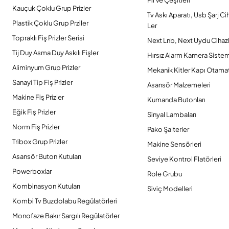
Pil Ve Çeşitleri
Kauçuk Çoklu Grup Prizler
Tv Askı Aparatı, Usb Şarj Ci
Plastik Çoklu Grup Prziler
Ler
Topraklı Fiş Prizler Serisi
Next Lnb, Next Uydu Cihazl
Tij Duy Asma Duy Askılı Fişler
Hırsız Alarm Kamera Sistem
Aliminyum Grup Prizler
Mekanik Kitler Kapı Otamat
Sanayi Tip Fiş Prizler
Asansör Malzemeleri
Makine Fiş Prizler
Kumanda Butonları
Eğik Fiş Prizler
Sinyal Lambaları
Norm Fiş Prizler
Pako Şalterler
Tribox Grup Prizler
Makine Sensörleri
Asansör Buton Kutuları
Seviye Kontrol Flatörleri
Powerboxlar
Role Grubu
Kombinasyon Kutuları
Siviç Modelleri
Kombi Tv Buzdolabu Regülatörleri
Monofaze Bakır Sargılı Regülatörler