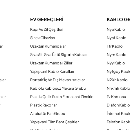
Bu ürüne ilk yorumu siz yapın!
EV GEREÇLERİ
KABLO G
Yorum Yaz
Kapı Ve Zil Çeşitleri
Nya Kablo
Sinek Cihazları
Nyaf Kablo
ar
Uzaktan Kumandalar
Ttr Kablo
Sıva Altı Sıva Üstü Sigorta Kutuları
Nym Kablo
Uzaktan Kumandalı Ziller
Nyy Kablo
Yapışkanlı Kablo Kanalları
Nyfgby Kabl
alar
Portatif İç Ve Dış Mekan Isıtıcılar
N2Xh Kablo
Kablolu Kablosuz Makara Grubu
Nhxmh Kabl
Gönder
nler
Plastik Çelik Susta Floeasant Zincirler
Tv Kablosu
r
Plastik Rakorlar
Diafon Kabl
Aspiratör Fan Grubu
İnternet Kab
Yapışkanlı Tüm Bant Çeşitleri
Telefon Kabl