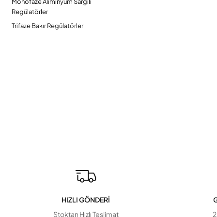
Monofaze Aliminyum Sargılı
Regülatörler
Trifaze Bakır Regülatörler
HIZLI GÖNDERİ
G
Stoktan Hızlı Teslimat
2