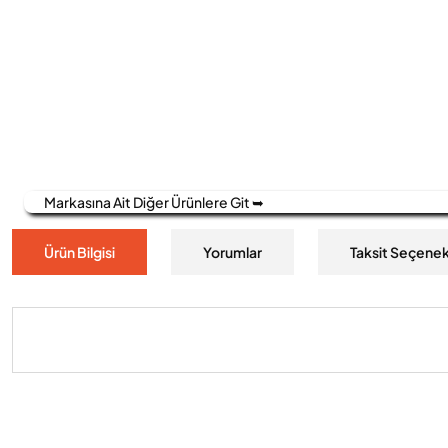
Markasına Ait Diğer Ürünlere Git ➥
Ürün Bilgisi
Yorumlar
Taksit Seçenek
Bu ürünün fiyat bilgisi, resim, ürün açıklamalarında ve diğer konulard