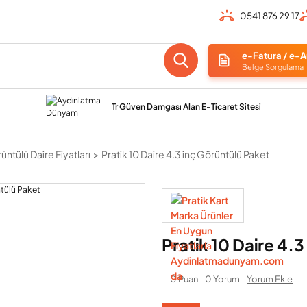
0541 876 29 17
e-Fatura / e-A
Belge Sorgulama
Tr Güven Damgası Alan E-Ticaret Sitesi
üntülü Daire Fiyatları
Pratik 10 Daire 4.3 inç Görüntülü Paket
Pratik 10 Daire 4.
0 Puan - 0 Yorum -
Yorum Ekle