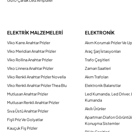
Gu10 Çanak Led Ampüller
ELEKTRİK MALZEMELERİ
ELEKTRONİK
Viko Karre Anahtar Prizler
Akım Korumalı Prizler Ve Up
Viko Meridian Anahtar Prizler
Araç Şarj İstasyonları
Viko Rollina Anahtar Prizler
Trafo Çeşitleri
Viko Linnera Anahtar Prizler
Zaman Saatleri
Viko Renkli Anahtar Prizler Novella
Akım Trafoları
Viko Renkli Anahtar Prizler Thea Blu
Elektronik Balanstlar
Mutlusan Anahtar Prizler
Led Kumanda, Led Driver,
Kumanda
Mutlusan Renkli Anahtar Prizler
Akıllı Ürünler
Sıva Üstü Anahtar Prizler
Apartman Diafon Görüntül
Fişli Priz Ve Golyatlar
Konuşma Sistemler
Kauçuk Fiş Prizler