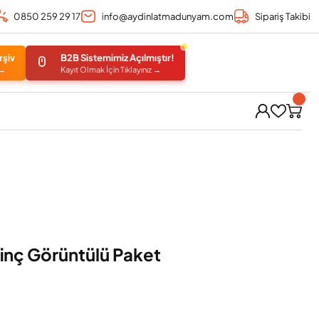
0850 259 29 17
info@aydinlatmadunyam.com
Sipariş Takibi
rşiv
B2B Sistemimiz Açılmıştır!
 →
Kayıt Olmak İçin Tıklayınız →
3 inç Görüntülü Paket