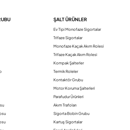
RUBU
ŞALT ÜRÜNLER
Ev Tipi Monofaze Sigortalar
Trifaze Sigortalar
Monofaze Kaçak Akım Rolesi
Trifaze Kaçak Akım Rolesi
Kompak Şalterler
o
Termik Roleler
Kontaktör Grubu
o
Motor Koruma Şalterleri
Parafudur Ürünleri
osu
Akım Trafoları
losu
Sigorta Bobin Grubu
osu
Kartuş Sigortalar