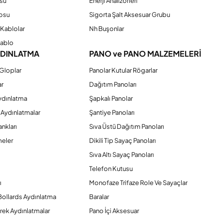
su
Enerji Analizörleri
osu
Sigorta Şalt Aksesuar Grubu
Kablolar
Nh Buşonlar
Kablo
YDINLATMA
PANO ve PANO MALZEMELERİ
Gloplar
Panolar Kutular Rögarlar
ar
Dağıtım Panoları
ydınlatma
Şapkalı Panolar
 Aydınlatmalar
Şantiye Panoları
nkları
Sıva Üstü Dağıtım Panoları
eler
Dikili Tip Sayaç Panoları
Sıva Altı Sayaç Panoları
Telefon Kutusu
ı
Monofaze Trifaze Role Ve Sayaçlar
Bollards Aydınlatma
Baralar
rek Aydınlatmalar
Pano İçi Aksesuar