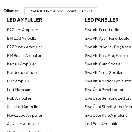
Görüş ve önerileriniz için teşekkür ederiz.
Etiketler :
Pratik 10 Daire 4.3 inç Görüntülü Paket
LED AMPULLER
LED PANELLER
Ürün resmi kalitesiz, bozuk veya görüntülenemiyor.
Ürün açıklamasında eksik bilgiler bulunuyor.
E27 Led Ampuller
Sıva Altı Panel Ledler
Ürün bilgilerinde hatalar bulunuyor.
E14 Led Ampuller
Sıva Altı Ayarlı Panel Ledler
Ürün fiyatı diğer sitelerden daha pahalı.
E27 Rustik Ampuller
Sıva Altı Yuvarlak Boş Kasal
Bu ürüne benzer farklı alternatifler olmalı.
E14 Rustik Ampuller
Sıva Altı Kare Boş Kasalar
Kapsül Ampüller
Sıva Altı Cam Spotlar
Buzdolabı Ampulü
Sıva Altı Yıldız Spotlar
Fırın Ampulü
Sıva Altı Koridor Aydınlatm
Led Florasan
Sıva Üstü Panel Ledler
Rgb Ampuller
Sıva Üstü Sensörlü Led Ürü
Şarjlı Led Ampuller
Sıva Üstü Silindir Armatürle
Havuz Led Ampuller
Sıva Üstü Kare Armatürler
Alev Led Ampuller
Led Bant Armatürler