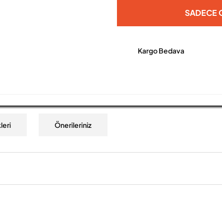
SADECE O
Kargo Bedava
leri
Önerileriniz
a yetersiz gördüğünüz noktaları öneri formunu kullanarak tarafımıza iletebilirs