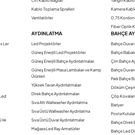
Cırt Kablo Bağları
Yangın Kablo
Kablo Toplama Spralleri
Kamera Kabl
Vantilatörler
0,75 Kordon 
Fiber Optik 
AYDINLATMA
BAHÇE A
s Ler
Led Projektörler
Bahçe Duvar 
Güneş Enerjili Led Projektörler
Bahçe Babal
Güneş Enerjili Bahçe Aydınlatmaları
Çim Bahçe A
Güneş Enerjili Masa Lambaları ve Kamp
Bahçe Duvarı
Ürünleri
Park Bahçe Ba
Yüksek Tavan Aydınlatmaları
Döküm Çeşm
Direk Bahçe Aydınlatmaları
 Led
Çöp Kovaları
Sıva Altı Wallwasher Aydınlatma
Bariyer
Sıva Üstü Wallwasher Aydınlatma
Posta Kutular
ü Ve
Sıva Üstü Duvar Aydınlatmalar
Bahçe Direk 
Mağaza Led Ray Armatürler
Bahçe Led Di