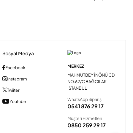
Sosyal Medya
MERKEZ
Facebook
MAHMUTBEY İNÖNÜ CD
Instagram
NO:62/C BAĞCILAR
İSTANBUL
Twiiter
WhatsApp Sipariş
Youtube
0541 876 29 17
Müşteri Hizmetleri
0850 259 29 17