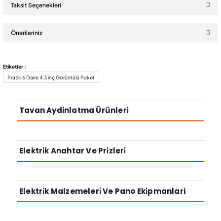
Taksit Seçenekleri
Bu ürüne ilk yorumu siz yapın!
Önerileriniz
Yorum Yaz
Bu ürünün fiyat bilgisi, resim, ürün açıklamalarında ve diğer
Etiketler :
konularda yetersiz gördüğünüz noktaları öneri formunu kullanarak
Pratik 6 Daire 4.3 inç Görüntülü Paket
tarafımıza iletebilirsiniz.
Görüş ve önerileriniz için teşekkür ederiz.
Tavan Aydinlatma Ürünleri̇
Ürün resmi kalitesiz, bozuk veya görüntülenemiyor.
Ürün açıklamasında eksik bilgiler bulunuyor.
Ürün bilgilerinde hatalar bulunuyor.
Elektri̇k Anahtar Ve Pri̇zleri̇
Ürün fiyatı diğer sitelerden daha pahalı.
Bu ürüne benzer farklı alternatifler olmalı.
Elektri̇k Malzemeleri̇ Ve Pano Eki̇pmanlari