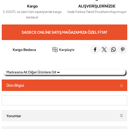
Kargo
ALIŞVERİŞLERİNİZDE
5.000TL ve üzeri tüm siparişlerde kargo
Vade Farksız Taksit Fırsatlarını Kaçırmayın
Audio Villa Görüntülü Sistemler
bedava!
SADECE ONLINE SATIŞ MAĞAZAMIZA ÖZEL FIYAT
Audio Yan Sıra Butonlu Zil paneller
Kargo Bedava
Karşılaştır
Dedektör Ve Vanalar
Görüntülü Diafon Kapakları
Markasına Ait Diğer Ürünlere Git ➥
Ürün Bilgisi
Telefon Santralleri
Yorumlar