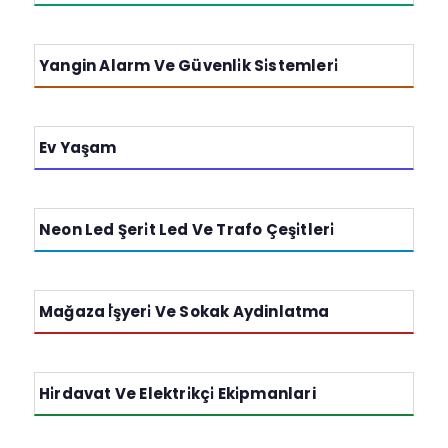
Yangin Alarm Ve Güvenli̇k Si̇stemleri̇
Ev Yaşam
Neon Led Şeri̇t Led Ve Trafo Çeşi̇tleri̇
Mağaza İ̇̇şyeri̇ Ve Sokak Aydinlatma
Hi̇rdavat Ve Elektri̇kçi̇ Eki̇pmanlari