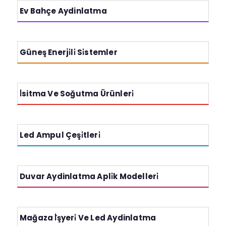
Ev Bahçe Aydinlatma
Gönder
Güneş Enerji̇li̇ Si̇stemler
İ̇sitma Ve Soğutma Ürünleri̇
Led Ampul Çeşi̇tleri̇
Duvar Aydinlatma Apli̇k Modelleri̇
Mağaza İ̇̇şyeri̇ Ve Led Aydinlatma