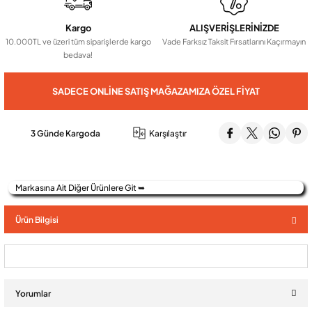
Kargo
ALIŞVERİŞLERİNİZDE
Audio Villa Görüntülü Sistemler
10.000TL ve üzeri tüm siparişlerde kargo
Vade Farksız Taksit Fırsatlarını Kaçırmayın
bedava!
Audio Yan Sıra Butonlu Zil paneller
SADECE ONLINE SATIŞ MAĞAZAMIZA ÖZEL FIYAT
Dedektör Ve Vanalar
3 Günde Kargoda
Karşılaştır
Görüntülü Diafon Kapakları
Markasına Ait Diğer Ürünlere Git ➥
Telefon Santralleri
Ürün Bilgisi
Yorumlar