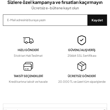
Sizlere özel kampanya ve fırsatları kaçırmayın
Ücretsiz e-bültene kayıt olun
Gönder
Kaydet
HIZLI GÖNDERİ
GÜVENLİ ALIŞVERİŞ
Stoktan Hızlı Teslimat
256bit SSL Sertifikası
TAKSİT SEÇENEKLERİ
ÜCRETSİZ GÖNDERİ
Kredi kartına taksit ve havale
20.000 TL ve üzeri tüm siparişlerde