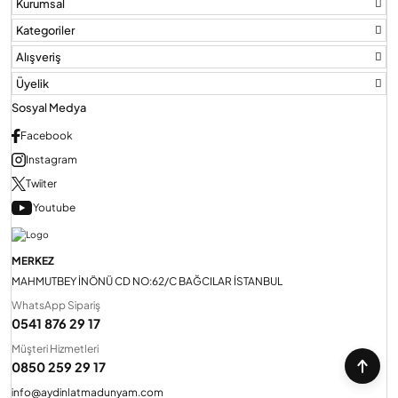
Kurumsal
Kategoriler
Alışveriş
Üyelik
Sosyal Medya
Facebook
Instagram
Twiiter
Youtube
MERKEZ
MAHMUTBEY İNÖNÜ CD NO:62/C BAĞCILAR İSTANBUL
WhatsApp Sipariş
0541 876 29 17
Müşteri Hizmetleri
0850 259 29 17
info@aydinlatmadunyam.com