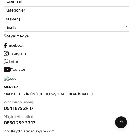
Kurumsal
Kategoriler
Alışveriş
Üyelik
Sosyal Medya
Facebook
Instagram
Twiiter
Youtube
MERKEZ
MAHMUTBEY İNÖNÜ CD NO:62/C BAĞCILAR İSTANBUL
WhatsApp Sipariş
0541 876 29 17
Müşteri Hizmetleri
0850 259 29 17
info@aydinlatmadunyam.com