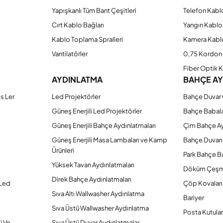
Yapışkanlı Tüm Bant Çeşitleri
Telefon Kabl
Cırt Kablo Bağları
Yangın Kablo
Kablo Toplama Spralleri
Kamera Kabl
Vantilatörler
0,75 Kordon 
Fiber Optik 
AYDINLATMA
BAHÇE A
s Ler
Led Projektörler
Bahçe Duvar 
Güneş Enerjili Led Projektörler
Bahçe Babal
Güneş Enerjili Bahçe Aydınlatmaları
Çim Bahçe A
Güneş Enerjili Masa Lambaları ve Kamp
Bahçe Duvarı
Ürünleri
Park Bahçe Ba
Yüksek Tavan Aydınlatmaları
Döküm Çeşm
Direk Bahçe Aydınlatmaları
 Led
Çöp Kovaları
Sıva Altı Wallwasher Aydınlatma
Bariyer
Sıva Üstü Wallwasher Aydınlatma
Posta Kutular
ü Ve
Sıva Üstü Duvar Aydınlatmalar