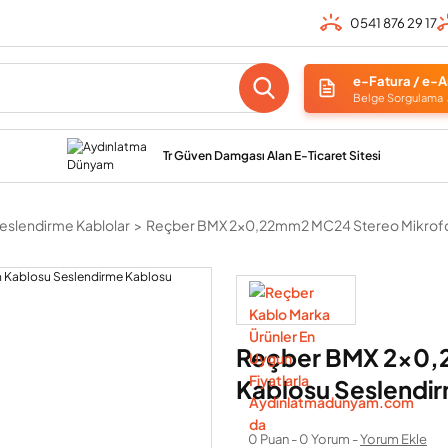
0541 876 29 17
e-Fatura / e-A
Belge Sorgulama
Tr Güven Damgası Alan E-Ticaret Sitesi
eslendirme Kablolar
Reçber BMX 2x0,22mm2 MC24 Stereo Mikrofo
Reçber BMX 2x0,
Kablosu Seslendi
0 Puan - 0 Yorum -
Yorum Ekle