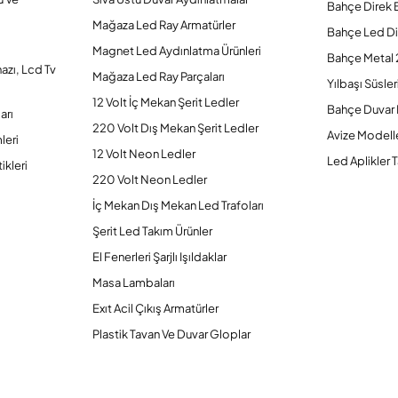
Bahçe Direk 
Mağaza Led Ray Armatürler
Bahçe Led Di
Magnet Led Aydınlatma Ürünleri
Bahçe Metal 
hazı, Lcd Tv
Mağaza Led Ray Parçaları
Yılbaşı Süsler
12 Volt İç Mekan Şerit Ledler
Bahçe Duvar 
arı
220 Volt Dış Mekan Şerit Ledler
Avize Modelle
leri
12 Volt Neon Ledler
Led Aplikler T
ikleri
220 Volt Neon Ledler
İç Mekan Dış Mekan Led Trafoları
Şerit Led Takım Ürünler
El Fenerleri Şarjlı Işıldaklar
Masa Lambaları
Exıt Acil Çıkış Armatürler
Plastik Tavan Ve Duvar Gloplar