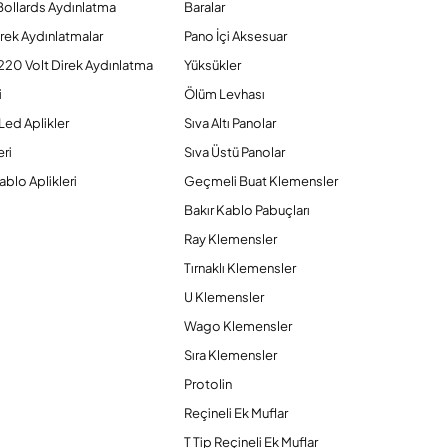
Bollards Aydınlatma
Baralar
rek Aydınlatmalar
Pano İçi Aksesuar
220 Volt Direk Aydınlatma
Yüksükler
i
Ölüm Levhası
Led Aplikler
Sıva Altı Panolar
ri
Sıva Üstü Panolar
ablo Aplikleri
Geçmeli Buat Klemensler
Bakır Kablo Pabuçları
Ray Klemensler
Tırnaklı Klemensler
U Klemensler
Wago Klemensler
Sıra Klemensler
Protolin
Reçineli Ek Muflar
T Tip Reçineli Ek Muflar