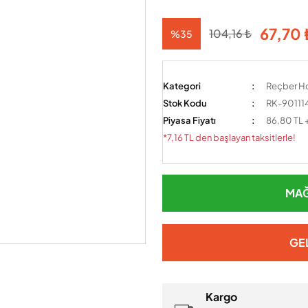
67,70 
104,16 ₺
%35
Kategori
Reçber Ho
Stok Kodu
RK-90111
Piyasa Fiyatı
86,80 TL 
*7,16 TL den başlayan taksitlerle!
MAĞ
GE
Kargo