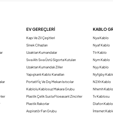
a yetersiz gördüğünüz noktaları öneri formunu kullanarak tarafımıza iletebilirs
Bu ürüne ilk yorumu siz yapın!
EV GEREÇLERİ
KABLO G
Kapı Ve Zil Çeşitleri
Nya Kablo
Yorum Yaz
Sinek Cihazları
Nyaf Kablo
ar
Uzaktan Kumandalar
Ttr Kablo
Sıva Altı Sıva Üstü Sigorta Kutuları
Nym Kablo
Uzaktan Kumandalı Ziller
Nyy Kablo
Yapışkanlı Kablo Kanalları
Nyfgby Kabl
alar
Portatif İç Ve Dış Mekan Isıtıcılar
N2Xh Kablo
Kablolu Kablosuz Makara Grubu
Nhxmh Kabl
nler
Plastik Çelik Susta Floeasant Zincirler
Tv Kablosu
Gönder
r
Plastik Rakorlar
Diafon Kabl
Aspiratör Fan Grubu
İnternet Kab