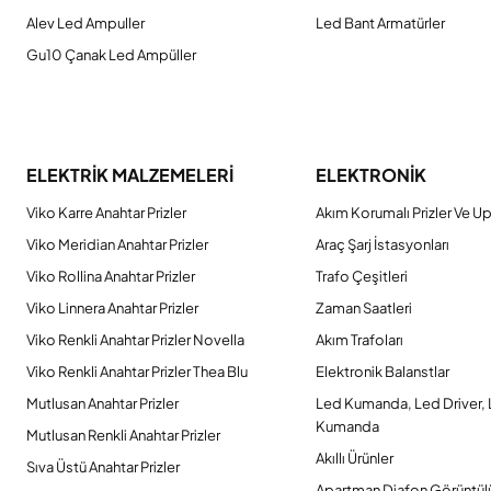
Alev Led Ampuller
Led Bant Armatürler
Gu10 Çanak Led Ampüller
ELEKTRİK MALZEMELERİ
ELEKTRONİK
Viko Karre Anahtar Prizler
Akım Korumalı Prizler Ve Up
Viko Meridian Anahtar Prizler
Araç Şarj İstasyonları
Viko Rollina Anahtar Prizler
Trafo Çeşitleri
Viko Linnera Anahtar Prizler
Zaman Saatleri
Viko Renkli Anahtar Prizler Novella
Akım Trafoları
Viko Renkli Anahtar Prizler Thea Blu
Elektronik Balanstlar
Mutlusan Anahtar Prizler
Led Kumanda, Led Driver,
Kumanda
Mutlusan Renkli Anahtar Prizler
Akıllı Ürünler
Sıva Üstü Anahtar Prizler
Apartman Diafon Görüntül