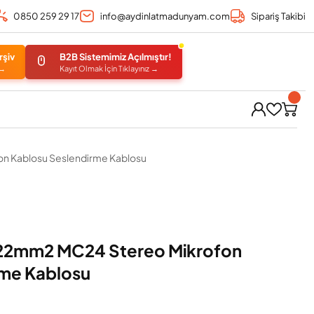
0850 259 29 17
info@aydinlatmadunyam.com
Sipariş Takibi
rşiv
B2B Sistemimiz Açılmıştır!
 →
Kayıt Olmak İçin Tıklayınız →
n Kablosu Seslendirme Kablosu
22mm2 MC24 Stereo Mikrofon
rme Kablosu