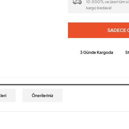
10.000TL ve üzeri tüm si
kargo bedava!
SADECE O
3 Günde Kargoda
S
leri
Önerileriniz