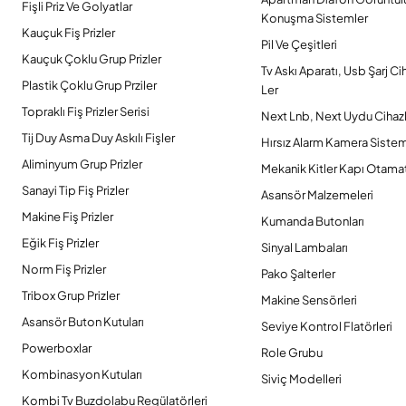
Fişli Priz Ve Golyatlar
Konuşma Sistemler
Kauçuk Fiş Prizler
Pil Ve Çeşitleri
Kauçuk Çoklu Grup Prizler
Tv Askı Aparatı, Usb Şarj Ci
Plastik Çoklu Grup Prziler
Ler
Topraklı Fiş Prizler Serisi
Next Lnb, Next Uydu Cihazl
Tij Duy Asma Duy Askılı Fişler
Hırsız Alarm Kamera Sistem
Aliminyum Grup Prizler
Mekanik Kitler Kapı Otamat
Sanayi Tip Fiş Prizler
Asansör Malzemeleri
Makine Fiş Prizler
Kumanda Butonları
Eğik Fiş Prizler
Sinyal Lambaları
Norm Fiş Prizler
Pako Şalterler
Tribox Grup Prizler
Makine Sensörleri
Asansör Buton Kutuları
Seviye Kontrol Flatörleri
Powerboxlar
Role Grubu
Kombinasyon Kutuları
Siviç Modelleri
Kombi Tv Buzdolabu Regülatörleri