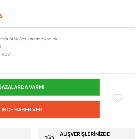
₺
pörlör Ve Seslendirme Kablolar
4
+ KDV
AZALARDA VARMI
LINCE HABER VER
ALIŞVERİŞLERİNİZDE