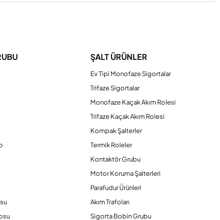
iniz.
RUBU
ŞALT ÜRÜNLER
Ev Tipi Monofaze Sigortalar
Trifaze Sigortalar
Monofaze Kaçak Akım Rolesi
Trifaze Kaçak Akım Rolesi
Kompak Şalterler
o
Termik Roleler
Kontaktör Grubu
o
Motor Koruma Şalterleri
Parafudur Ürünleri
osu
Akım Trafoları
losu
Sigorta Bobin Grubu