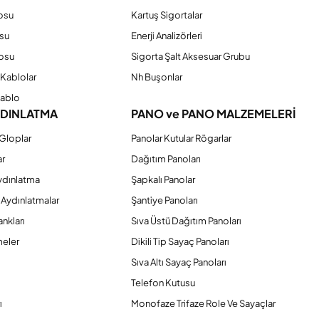
osu
Kartuş Sigortalar
su
Enerji Analizörleri
osu
Sigorta Şalt Aksesuar Grubu
Kablolar
Nh Buşonlar
Kablo
YDINLATMA
PANO ve PANO MALZEMELERİ
Gloplar
Panolar Kutular Rögarlar
ar
Dağıtım Panoları
ydınlatma
Şapkalı Panolar
 Aydınlatmalar
Şantiye Panoları
nkları
Sıva Üstü Dağıtım Panoları
eler
Dikili Tip Sayaç Panoları
Sıva Altı Sayaç Panoları
Telefon Kutusu
ı
Monofaze Trifaze Role Ve Sayaçlar