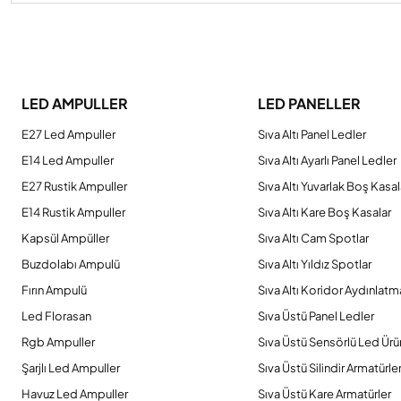
Bu ürünün fiyat bilgisi, resim, ürün açıklamalarında ve diğer konulard
Görüş ve önerileriniz için teşekkür ederiz.
LED AMPULLER
LED PANELLER
Ürün resmi kalitesiz, bozuk veya görüntülenemiyor.
E27 Led Ampuller
Sıva Altı Panel Ledler
Ürün açıklamasında eksik bilgiler bulunuyor.
E14 Led Ampuller
Sıva Altı Ayarlı Panel Ledler
Ürün bilgilerinde hatalar bulunuyor.
E27 Rustik Ampuller
Sıva Altı Yuvarlak Boş Kasal
Ürün fiyatı diğer sitelerden daha pahalı.
E14 Rustik Ampuller
Sıva Altı Kare Boş Kasalar
Bu ürüne benzer farklı alternatifler olmalı.
Kapsül Ampüller
Sıva Altı Cam Spotlar
Buzdolabı Ampulü
Sıva Altı Yıldız Spotlar
Fırın Ampulü
Sıva Altı Koridor Aydınlatm
Led Florasan
Sıva Üstü Panel Ledler
Rgb Ampuller
Sıva Üstü Sensörlü Led Ürü
Şarjlı Led Ampuller
Sıva Üstü Silindir Armatürle
Havuz Led Ampuller
Sıva Üstü Kare Armatürler