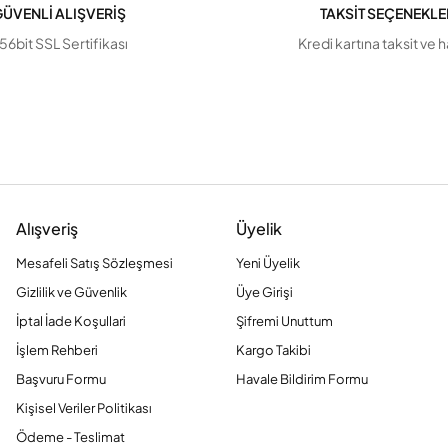
ÜVENLİ ALIŞVERİŞ
TAKSİT SEÇENEKLE
56bit SSL Sertifikası
Kredi kartına taksit ve 
Alışveriş
Üyelik
Mesafeli Satış Sözleşmesi
Yeni Üyelik
Gizlilik ve Güvenlik
Üye Girişi
İptal İade Koşullari
Şifremi Unuttum
İşlem Rehberi
Kargo Takibi
Başvuru Formu
Havale Bildirim Formu
Kişisel Veriler Politikası
Ödeme - Teslimat