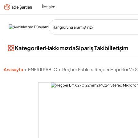
İletişim
İade Şartları
Kategoriler
Hakkımızda
Sipariş Takibi
İletişim
Anasayfa
ENERJI KABLO
Reçber Kablo
Reçber Hopörlör Ve S