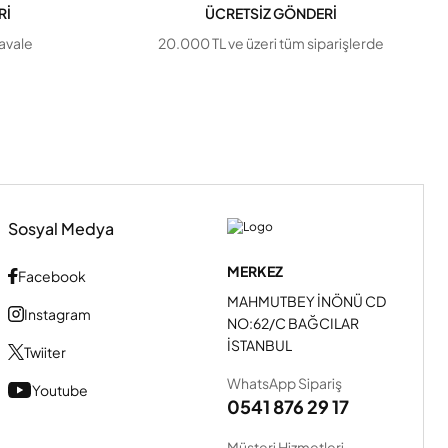
Rİ
ÜCRETSİZ GÖNDERİ
havale
20.000 TL ve üzeri tüm siparişlerde
Sosyal Medya
MERKEZ
Facebook
MAHMUTBEY İNÖNÜ CD
Instagram
NO:62/C BAĞCILAR
İSTANBUL
Twiiter
WhatsApp Sipariş
Youtube
0541 876 29 17
Müşteri Hizmetleri