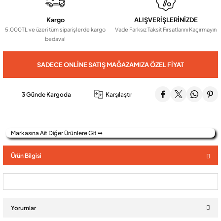
Kargo
ALIŞVERİŞLERİNİZDE
Audio Villa Görüntülü Sistemler
5.000TL ve üzeri tüm siparişlerde kargo
Vade Farksız Taksit Fırsatlarını Kaçırmayın
bedava!
Audio Yan Sıra Butonlu Zil paneller
SADECE ONLINE SATIŞ MAĞAZAMIZA ÖZEL FIYAT
Dedektör Ve Vanalar
3 Günde Kargoda
Karşılaştır
Görüntülü Diafon Kapakları
Markasına Ait Diğer Ürünlere Git ➥
Telefon Santralleri
Ürün Bilgisi
Yorumlar