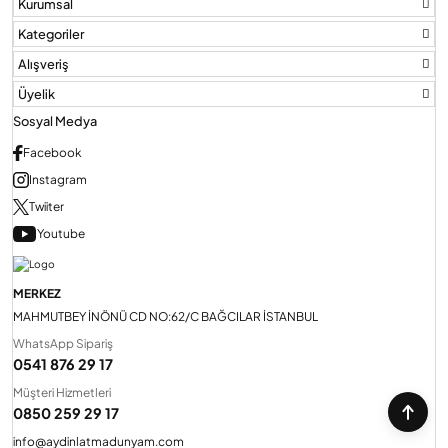
Kurumsal
Kategoriler
Alışveriş
Üyelik
Sosyal Medya
Facebook
Instagram
Twiiter
Youtube
MERKEZ
MAHMUTBEY İNÖNÜ CD NO:62/C BAĞCILAR İSTANBUL
WhatsApp Sipariş
0541 876 29 17
Müşteri Hizmetleri
0850 259 29 17
info@aydinlatmadunyam.com