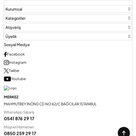
Kurumsal
Kategoriler
Alışveriş
Üyelik
Sosyal Medya
Facebook
Instagram
Twiiter
Youtube
MERKEZ
MAHMUTBEY İNÖNÜ CD NO:62/C BAĞCILAR İSTANBUL
WhatsApp Sipariş
0541 876 29 17
Müşteri Hizmetleri
0850 259 29 17