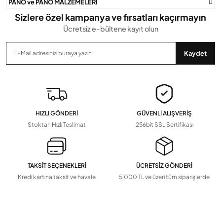
PANO ve PANO MALZEMELERİ
Sizlere özel kampanya ve fırsatları kaçırmayın
Ücretsiz e-bültene kayıt olun
Gönder
Kaydet
HIZLI GÖNDERİ
GÜVENLİ ALIŞVERİŞ
Stoktan Hızlı Teslimat
256bit SSL Sertifikası
TAKSİT SEÇENEKLERİ
ÜCRETSİZ GÖNDERİ
Kredi kartına taksit ve havale
5.000 TL ve üzeri tüm siparişlerde