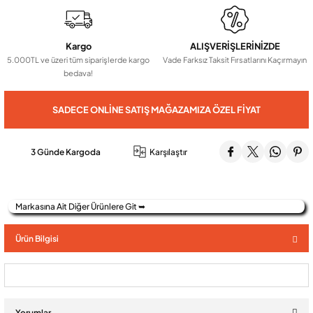
Audio Villa Görüntülü Sistemler
Kargo
ALIŞVERİŞLERİNİZDE
5.000TL ve üzeri tüm siparişlerde kargo
Vade Farksız Taksit Fırsatlarını Kaçırmayın
bedava!
Audio Yan Sıra Butonlu Zil paneller
SADECE ONLINE SATIŞ MAĞAZAMIZA ÖZEL FIYAT
Dedektör Ve Vanalar
3 Günde Kargoda
Karşılaştır
Görüntülü Diafon Kapakları
Markasına Ait Diğer Ürünlere Git ➥
Telefon Santralleri
Ürün Bilgisi
Yorumlar