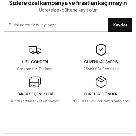
Sizlere özel kampanya ve fırsatları kaçırmayın
Ücretsiz e-bültene kayıt olun
Gönder
Kaydet
HIZLI GÖNDERİ
GÜVENLİ ALIŞVERİŞ
Stoktan Hızlı Teslimat
256bit SSL Sertifikası
TAKSİT SEÇENEKLERİ
ÜCRETSİZ GÖNDERİ
Kredi kartına taksit ve havale
20.000 TL ve üzeri tüm siparişlerde