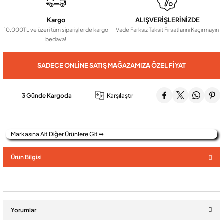
Kargo
ALIŞVERİŞLERİNİZDE
Audio Villa Görüntülü Sistemler
10.000TL ve üzeri tüm siparişlerde kargo
Vade Farksız Taksit Fırsatlarını Kaçırmayın
bedava!
Audio Yan Sıra Butonlu Zil paneller
SADECE ONLINE SATIŞ MAĞAZAMIZA ÖZEL FIYAT
Dedektör Ve Vanalar
3 Günde Kargoda
Karşılaştır
Görüntülü Diafon Kapakları
Markasına Ait Diğer Ürünlere Git ➥
Telefon Santralleri
Ürün Bilgisi
Yorumlar