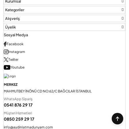
Kurumsal
Kategoriler
Alışveriş
Üyelik
Sosyal Medya
Facebook
Instagram
Twiiter
Youtube
MERKEZ
MAHMUTBEY İNÖNÜ CD NO:62/C BAĞCILAR İSTANBUL
WhatsApp Sipariş
0541 876 29 17
Müşteri Hizmetleri
0850 259 29 17
info@aydinlatmadunyam.com