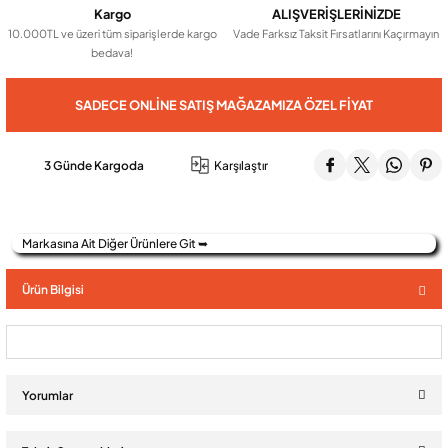
Kargo
ALIŞVERİŞLERİNİZDE
10.000TL ve üzeri tüm siparişlerde kargo
Vade Farksız Taksit Fırsatlarını Kaçırmayın
bedava!
Audio Villa Görüntülü Sistemler
SADECE ONLINE SATIŞ MAĞAZAMIZA ÖZEL FIYAT
Audio Yan Sıra Butonlu Zil paneller
3 Günde Kargoda
Karşılaştır
Dedektör Ve Vanalar
Markasına Ait Diğer Ürünlere Git ➥
Görüntülü Diafon Kapakları
Ürün Bilgisi
Telefon Santralleri
Yorumlar