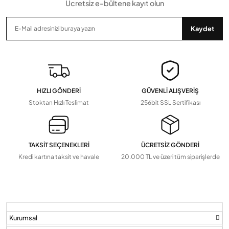
Ücretsiz e-bültene kayıt olun
Gönder
Kaydet
HIZLI GÖNDERİ
GÜVENLİ ALIŞVERİŞ
Stoktan Hızlı Teslimat
256bit SSL Sertifikası
TAKSİT SEÇENEKLERİ
ÜCRETSİZ GÖNDERİ
Kredi kartına taksit ve havale
20.000 TL ve üzeri tüm siparişlerde
Kurumsal