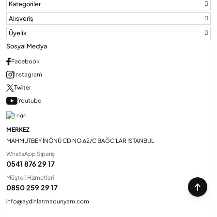
Kategoriler
Alışveriş
Üyelik
Sosyal Medya
Facebook
Instagram
Twiiter
Youtube
MERKEZ
MAHMUTBEY İNÖNÜ CD NO:62/C BAĞCILAR İSTANBUL
WhatsApp Sipariş
0541 876 29 17
Müşteri Hizmetleri
0850 259 29 17
info@aydinlatmadunyam.com