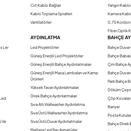
Cırt Kablo Bağları
Yangın Kablo
Kablo Toplama Spralleri
Kamera Kabl
Vantilatörler
0,75 Kordon 
Fiber Optik 
AYDINLATMA
BAHÇE A
s Ler
Led Projektörler
Bahçe Duvar 
Güneş Enerjili Led Projektörler
Bahçe Babal
Güneş Enerjili Bahçe Aydınlatmaları
Çim Bahçe A
Güneş Enerjili Masa Lambaları ve Kamp
Bahçe Duvarı
Ürünleri
Park Bahçe Ba
Yüksek Tavan Aydınlatmaları
Döküm Çeşm
Direk Bahçe Aydınlatmaları
 Led
Çöp Kovaları
Sıva Altı Wallwasher Aydınlatma
Bariyer
Sıva Üstü Wallwasher Aydınlatma
Posta Kutular
ü Ve
Sıva Üstü Duvar Aydınlatmalar
Bahçe Direk 
Mağaza Led Ray Armatürler