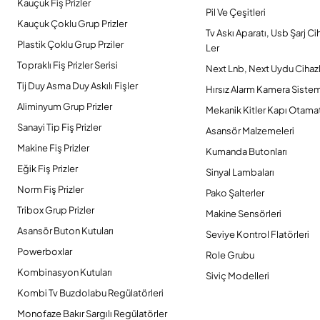
Kauçuk Fiş Prizler
Pil Ve Çeşitleri
Kauçuk Çoklu Grup Prizler
Tv Askı Aparatı, Usb Şarj Ci
Plastik Çoklu Grup Prziler
Ler
Topraklı Fiş Prizler Serisi
Next Lnb, Next Uydu Cihazl
Tij Duy Asma Duy Askılı Fişler
Hırsız Alarm Kamera Sistem
Aliminyum Grup Prizler
Mekanik Kitler Kapı Otamat
Sanayi Tip Fiş Prizler
Asansör Malzemeleri
Makine Fiş Prizler
Kumanda Butonları
Eğik Fiş Prizler
Sinyal Lambaları
Norm Fiş Prizler
Pako Şalterler
Tribox Grup Prizler
Makine Sensörleri
Asansör Buton Kutuları
Seviye Kontrol Flatörleri
Powerboxlar
Role Grubu
Kombinasyon Kutuları
Siviç Modelleri
Kombi Tv Buzdolabu Regülatörleri
Monofaze Bakır Sargılı Regülatörler