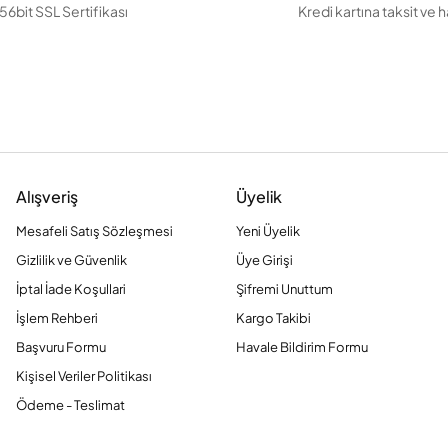
56bit SSL Sertifikası
Kredi kartına taksit ve 
Alışveriş
Üyelik
Mesafeli Satış Sözleşmesi
Yeni Üyelik
Gizlilik ve Güvenlik
Üye Girişi
İptal İade Koşullari
Şifremi Unuttum
İşlem Rehberi
Kargo Takibi
Başvuru Formu
Havale Bildirim Formu
Kişisel Veriler Politikası
Ödeme - Teslimat