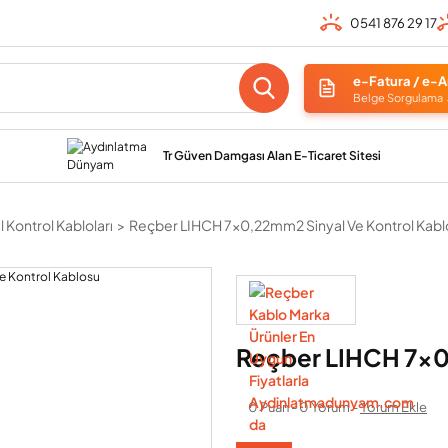
0541 876 29 17
e-Fatura / e-A
Belge Sorgulama
Tr Güven Damgası Alan E-Ticaret Sitesi
 Kontrol Kabloları
Reçber LIHCH 7x0,22mm2 Sinyal Ve Kontrol Kabl
Reçber LIHCH 7x0
0 Puan - 0 Yorum -
Yorum Ekle