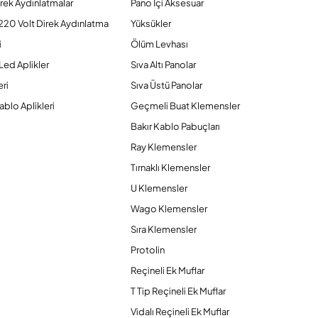
rek Aydınlatmalar
Pano İçi Aksesuar
220 Volt Direk Aydınlatma
Yüksükler
i
Ölüm Levhası
Led Aplikler
Sıva Altı Panolar
ri
Sıva Üstü Panolar
ablo Aplikleri
Geçmeli Buat Klemensler
Bakır Kablo Pabuçları
Ray Klemensler
Tırnaklı Klemensler
U Klemensler
Wago Klemensler
Sıra Klemensler
Protolin
Reçineli Ek Muflar
T Tip Reçineli Ek Muflar
Vidalı Reçineli Ek Muflar