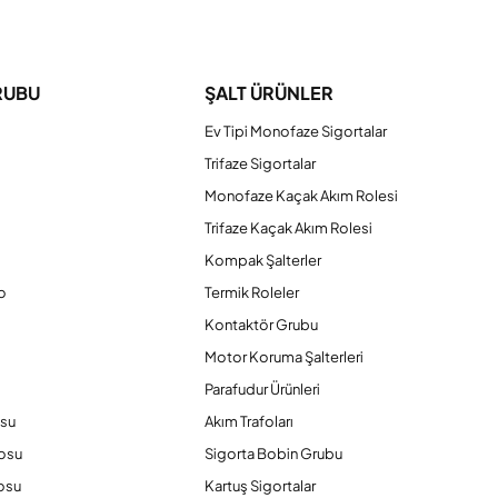
iniz.
RUBU
ŞALT ÜRÜNLER
Ev Tipi Monofaze Sigortalar
Trifaze Sigortalar
Monofaze Kaçak Akım Rolesi
Trifaze Kaçak Akım Rolesi
Kompak Şalterler
o
Termik Roleler
Kontaktör Grubu
o
Motor Koruma Şalterleri
Parafudur Ürünleri
osu
Akım Trafoları
losu
Sigorta Bobin Grubu
osu
Kartuş Sigortalar