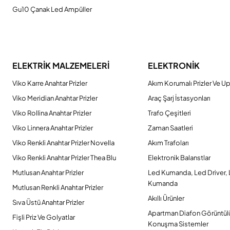
Gu10 Çanak Led Ampüller
ELEKTRİK MALZEMELERİ
ELEKTRONİK
Viko Karre Anahtar Prizler
Akım Korumalı Prizler Ve Up
Viko Meridian Anahtar Prizler
Araç Şarj İstasyonları
Viko Rollina Anahtar Prizler
Trafo Çeşitleri
Viko Linnera Anahtar Prizler
Zaman Saatleri
Viko Renkli Anahtar Prizler Novella
Akım Trafoları
Viko Renkli Anahtar Prizler Thea Blu
Elektronik Balanstlar
Mutlusan Anahtar Prizler
Led Kumanda, Led Driver,
Kumanda
Mutlusan Renkli Anahtar Prizler
Akıllı Ürünler
Sıva Üstü Anahtar Prizler
Apartman Diafon Görüntül
Fişli Priz Ve Golyatlar
Konuşma Sistemler