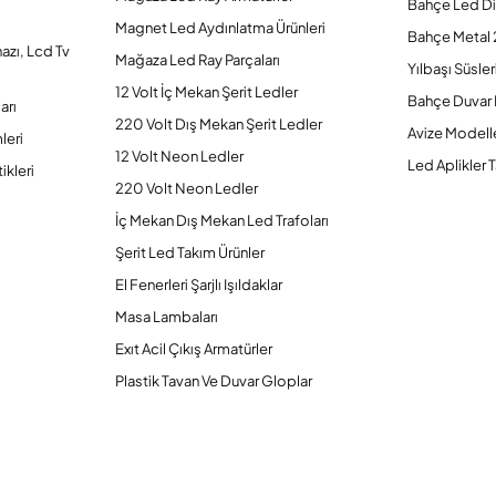
Bahçe Led Di
Magnet Led Aydınlatma Ürünleri
Bahçe Metal 
hazı, Lcd Tv
Mağaza Led Ray Parçaları
Yılbaşı Süsler
12 Volt İç Mekan Şerit Ledler
Bahçe Duvar 
arı
220 Volt Dış Mekan Şerit Ledler
Avize Modelle
leri
12 Volt Neon Ledler
Led Aplikler T
ikleri
220 Volt Neon Ledler
İç Mekan Dış Mekan Led Trafoları
Şerit Led Takım Ürünler
El Fenerleri Şarjlı Işıldaklar
Masa Lambaları
Exıt Acil Çıkış Armatürler
Plastik Tavan Ve Duvar Gloplar