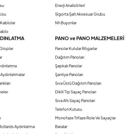
su
Enerji Analizörleri
osu
Sigorta Şalt Aksesuar Grubu
Kablolar
Nh Buşonlar
Kablo
YDINLATMA
PANO ve PANO MALZEMELERİ
Gloplar
Panolar Kutular Rögarlar
ar
Dağıtım Panoları
ydınlatma
Şapkalı Panolar
 Aydınlatmalar
Şantiye Panoları
nkları
Sıva Üstü Dağıtım Panoları
eler
Dikili Tip Sayaç Panoları
Sıva Altı Sayaç Panoları
Telefon Kutusu
ı
Monofaze Trifaze Role Ve Sayaçlar
Bollards Aydınlatma
Baralar