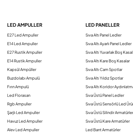
Bu ürünün fiyat bilgisi, resim, ürün açıklamalarında ve diğer konulard
Görüş ve önerileriniz için teşekkür ederiz.
LED AMPULLER
LED PANELLER
Ürün resmi kalitesiz, bozuk veya görüntülenemiyor.
E27 Led Ampuller
Sıva Altı Panel Ledler
Ürün açıklamasında eksik bilgiler bulunuyor.
E14 Led Ampuller
Sıva Altı Ayarlı Panel Ledler
Ürün bilgilerinde hatalar bulunuyor.
E27 Rustik Ampuller
Sıva Altı Yuvarlak Boş Kasal
Ürün fiyatı diğer sitelerden daha pahalı.
E14 Rustik Ampuller
Sıva Altı Kare Boş Kasalar
Bu ürüne benzer farklı alternatifler olmalı.
Kapsül Ampüller
Sıva Altı Cam Spotlar
Buzdolabı Ampulü
Sıva Altı Yıldız Spotlar
Fırın Ampulü
Sıva Altı Koridor Aydınlatm
Led Florasan
Sıva Üstü Panel Ledler
Rgb Ampuller
Sıva Üstü Sensörlü Led Ürü
Şarjlı Led Ampuller
Sıva Üstü Silindir Armatürle
Havuz Led Ampuller
Sıva Üstü Kare Armatürler
Alev Led Ampuller
Led Bant Armatürler