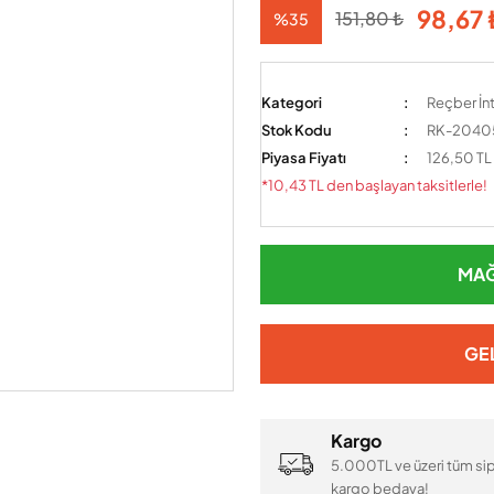
98,67 
151,80 ₺
%35
Kategori
Reçber İnt
Stok Kodu
RK-2040
Piyasa Fiyatı
126,50 TL
*10,43 TL den başlayan taksitlerle!
MAĞ
GE
Kargo
5.000TL ve üzeri tüm sip
kargo bedava!