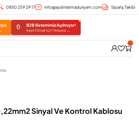
0850 259 29 17
info@aydinlatmadunyam.com
Sipariş Takibi
rşiv
B2B Sistemimiz Açılmıştır!
 →
Kayıt Olmak İçin Tıklayınız →
osu
,22mm2 Sinyal Ve Kontrol Kablosu