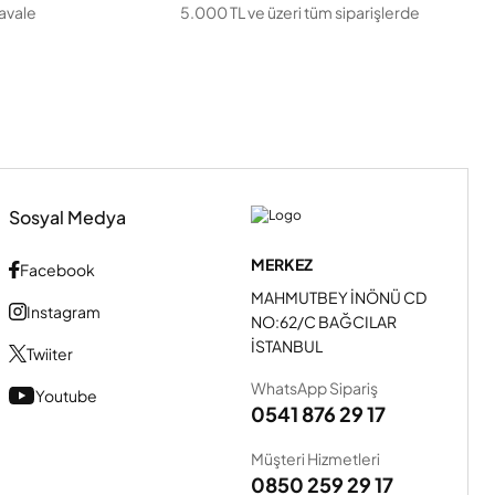
havale
5.000 TL ve üzeri tüm siparişlerde
Sosyal Medya
MERKEZ
Facebook
MAHMUTBEY İNÖNÜ CD
Instagram
NO:62/C BAĞCILAR
İSTANBUL
Twiiter
WhatsApp Sipariş
Youtube
0541 876 29 17
Müşteri Hizmetleri
0850 259 29 17