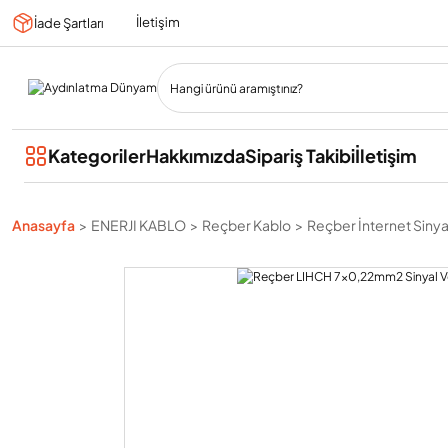
İletişim
İade Şartları
Kategoriler
Hakkımızda
Sipariş Takibi
İletişim
Anasayfa
ENERJI KABLO
Reçber Kablo
Reçber İnternet Sinyal