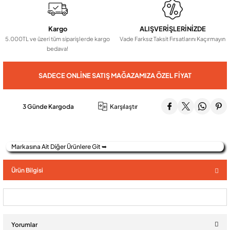
Kargo
ALIŞVERİŞLERİNİZDE
Audio Villa Görüntülü Sistemler
5.000TL ve üzeri tüm siparişlerde kargo
Vade Farksız Taksit Fırsatlarını Kaçırmayın
bedava!
Audio Yan Sıra Butonlu Zil paneller
SADECE ONLINE SATIŞ MAĞAZAMIZA ÖZEL FIYAT
Dedektör Ve Vanalar
3 Günde Kargoda
Karşılaştır
Görüntülü Diafon Kapakları
Markasına Ait Diğer Ürünlere Git ➥
Telefon Santralleri
Ürün Bilgisi
Yorumlar