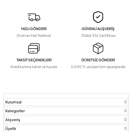
Devamını Gör
▼
Pil Ve Çeşitleri
Tv Askı Aparatları
HIZLI GÖNDERİ
GÜVENLİ ALIŞVERİŞ
Devamını Gör
▼
Stoktan Hızlı Teslimat
256bit SSL Sertifikası
TAKSİT SEÇENEKLERİ
ÜCRETSİZ GÖNDERİ
Kredi kartına taksit ve havale
5.000 TL ve üzeri tüm siparişlerde
Kurumsal
Kategoriler
Alışveriş
Üyelik