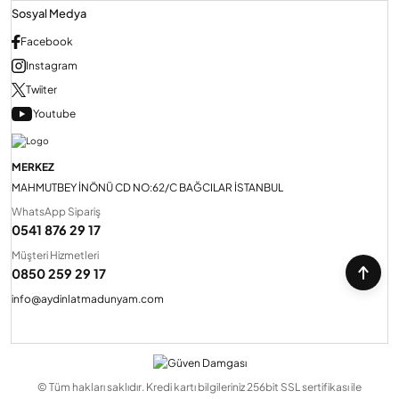
Sosyal Medya
Facebook
Instagram
Twiiter
Youtube
MERKEZ
MAHMUTBEY İNÖNÜ CD NO:62/C BAĞCILAR İSTANBUL
WhatsApp Sipariş
0541 876 29 17
Müşteri Hizmetleri
0850 259 29 17
info@aydinlatmadunyam.com
© Tüm hakları saklıdır. Kredi kartı bilgileriniz 256bit SSL sertifikası ile