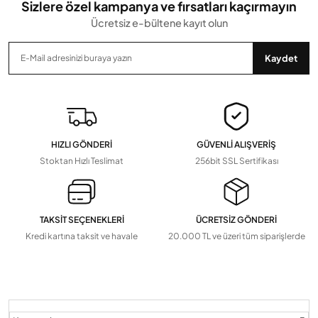
Sizlere özel kampanya ve fırsatları kaçırmayın
Ücretsiz e-bültene kayıt olun
Gönder
Kaydet
HIZLI GÖNDERİ
GÜVENLİ ALIŞVERİŞ
Stoktan Hızlı Teslimat
256bit SSL Sertifikası
TAKSİT SEÇENEKLERİ
ÜCRETSİZ GÖNDERİ
Kredi kartına taksit ve havale
20.000 TL ve üzeri tüm siparişlerde