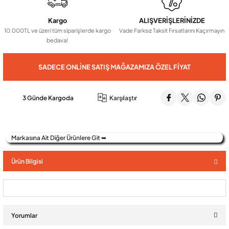
Kargo
ALIŞVERİŞLERİNİZDE
Audio Villa Görüntülü Sistemler
10.000TL ve üzeri tüm siparişlerde kargo
Vade Farksız Taksit Fırsatlarını Kaçırmayın
bedava!
Audio Yan Sıra Butonlu Zil paneller
SADECE ONLINE SATIŞ MAĞAZAMIZA ÖZEL FIYAT
Dedektör Ve Vanalar
3 Günde Kargoda
Karşılaştır
Görüntülü Diafon Kapakları
Markasına Ait Diğer Ürünlere Git ➥
Telefon Santralleri
Ürün Bilgisi
Yorumlar