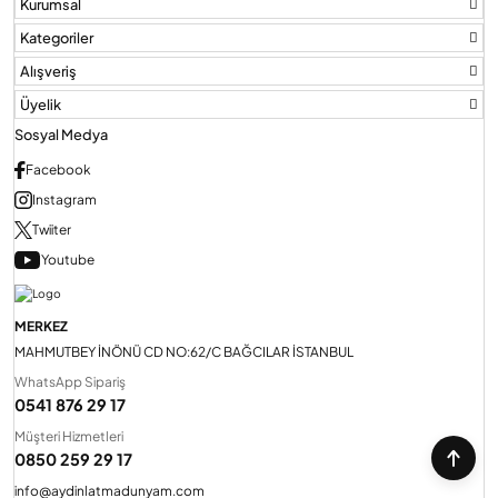
Kurumsal
Kategoriler
Alışveriş
Üyelik
Sosyal Medya
Facebook
Instagram
Twiiter
Youtube
MERKEZ
MAHMUTBEY İNÖNÜ CD NO:62/C BAĞCILAR İSTANBUL
WhatsApp Sipariş
0541 876 29 17
Müşteri Hizmetleri
0850 259 29 17
info@aydinlatmadunyam.com