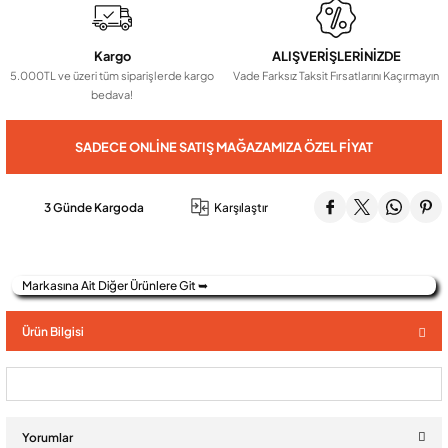
Kargo
ALIŞVERİŞLERİNİZDE
Audio Villa Görüntülü Sistemler
5.000TL ve üzeri tüm siparişlerde kargo
Vade Farksız Taksit Fırsatlarını Kaçırmayın
bedava!
Audio Yan Sıra Butonlu Zil paneller
SADECE ONLINE SATIŞ MAĞAZAMIZA ÖZEL FIYAT
Dedektör Ve Vanalar
3 Günde Kargoda
Karşılaştır
Görüntülü Diafon Kapakları
Markasına Ait Diğer Ürünlere Git ➥
Telefon Santralleri
Ürün Bilgisi
Yorumlar