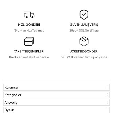
Devamını Gör
▼
Pil Ve Çeşitleri
Tv Askı Aparatları
HIZLI GÖNDERİ
GÜVENLİ ALIŞVERİŞ
Devamını Gör
▼
Stoktan Hızlı Teslimat
256bit SSL Sertifikası
TAKSİT SEÇENEKLERİ
ÜCRETSİZ GÖNDERİ
Kredi kartına taksit ve havale
5.000 TL ve üzeri tüm siparişlerde
Kurumsal
Kategoriler
Alışveriş
Üyelik