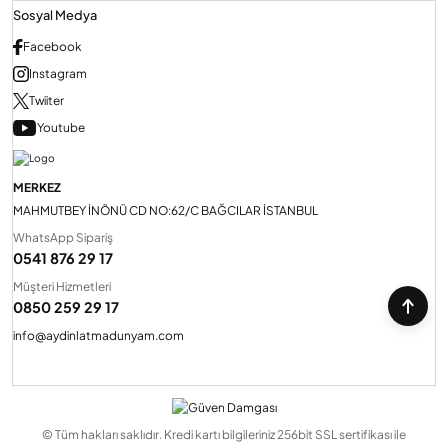
Sosyal Medya
Facebook
Instagram
Twiiter
Youtube
MERKEZ
MAHMUTBEY İNÖNÜ CD NO:62/C BAĞCILAR İSTANBUL
WhatsApp Sipariş
0541 876 29 17
Müşteri Hizmetleri
0850 259 29 17
info@aydinlatmadunyam.com
© Tüm hakları saklıdır. Kredi kartı bilgileriniz 256bit SSL sertifikası ile