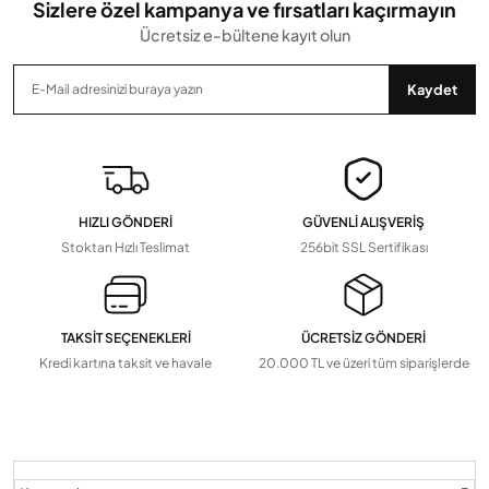
Sizlere özel kampanya ve fırsatları kaçırmayın
Ücretsiz e-bültene kayıt olun
Gönder
Kaydet
HIZLI GÖNDERİ
GÜVENLİ ALIŞVERİŞ
Stoktan Hızlı Teslimat
256bit SSL Sertifikası
TAKSİT SEÇENEKLERİ
ÜCRETSİZ GÖNDERİ
Kredi kartına taksit ve havale
20.000 TL ve üzeri tüm siparişlerde