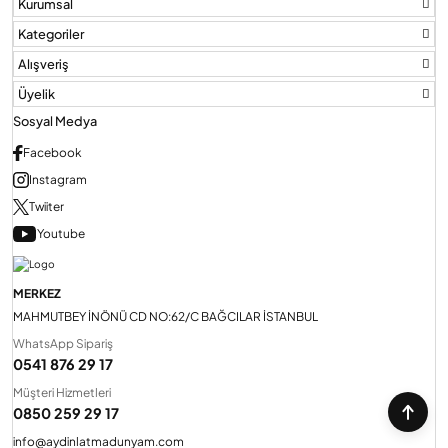
Kurumsal
Kategoriler
Alışveriş
Üyelik
Sosyal Medya
Facebook
Instagram
Twiiter
Youtube
MERKEZ
MAHMUTBEY İNÖNÜ CD NO:62/C BAĞCILAR İSTANBUL
WhatsApp Sipariş
0541 876 29 17
Müşteri Hizmetleri
0850 259 29 17
info@aydinlatmadunyam.com