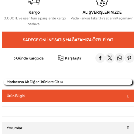
Kargo
ALIŞVERİŞLERİNİZDE
Audio Villa Görüntülü Sistemler
10.000TL ve üzeri tüm siparişlerde kargo
Vade Farksız Taksit Fırsatlarını Kaçırmayın
bedava!
Audio Yan Sıra Butonlu Zil paneller
SADECE ONLINE SATIŞ MAĞAZAMIZA ÖZEL FIYAT
Dedektör Ve Vanalar
3 Günde Kargoda
Karşılaştır
Görüntülü Diafon Kapakları
Markasına Ait Diğer Ürünlere Git ➥
Telefon Santralleri
Ürün Bilgisi
Yorumlar