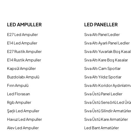
Bu ürünün fiyat bilgisi, resim, ürün açıklamalarında ve diğer konulard
Görüş ve önerileriniz için teşekkür ederiz.
LED AMPULLER
LED PANELLER
Ürün resmi kalitesiz, bozuk veya görüntülenemiyor.
E27 Led Ampuller
Sıva Altı Panel Ledler
Ürün açıklamasında eksik bilgiler bulunuyor.
E14 Led Ampuller
Sıva Altı Ayarlı Panel Ledler
Ürün bilgilerinde hatalar bulunuyor.
E27 Rustik Ampuller
Sıva Altı Yuvarlak Boş Kasal
Ürün fiyatı diğer sitelerden daha pahalı.
E14 Rustik Ampuller
Sıva Altı Kare Boş Kasalar
Bu ürüne benzer farklı alternatifler olmalı.
Kapsül Ampüller
Sıva Altı Cam Spotlar
Buzdolabı Ampulü
Sıva Altı Yıldız Spotlar
Fırın Ampulü
Sıva Altı Koridor Aydınlatm
Led Florasan
Sıva Üstü Panel Ledler
Rgb Ampuller
Sıva Üstü Sensörlü Led Ürü
Şarjlı Led Ampuller
Sıva Üstü Silindir Armatürle
Havuz Led Ampuller
Sıva Üstü Kare Armatürler
Alev Led Ampuller
Led Bant Armatürler