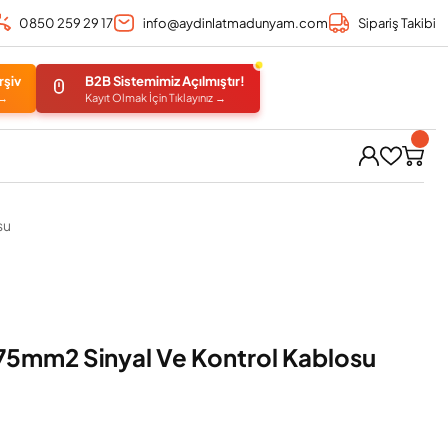
0850 259 29 17
info@aydinlatmadunyam.com
Sipariş Takibi
rşiv
B2B Sistemimiz Açılmıştır!
 →
Kayıt Olmak İçin Tıklayınız →
su
75mm2 Sinyal Ve Kontrol Kablosu