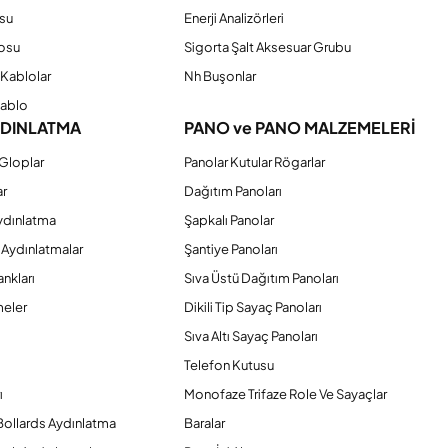
su
Enerji Analizörleri
osu
Sigorta Şalt Aksesuar Grubu
Kablolar
Nh Buşonlar
Kablo
YDINLATMA
PANO ve PANO MALZEMELERİ
Gloplar
Panolar Kutular Rögarlar
ar
Dağıtım Panoları
ydınlatma
Şapkalı Panolar
 Aydınlatmalar
Şantiye Panoları
nkları
Sıva Üstü Dağıtım Panoları
eler
Dikili Tip Sayaç Panoları
Sıva Altı Sayaç Panoları
Telefon Kutusu
ı
Monofaze Trifaze Role Ve Sayaçlar
Bollards Aydınlatma
Baralar