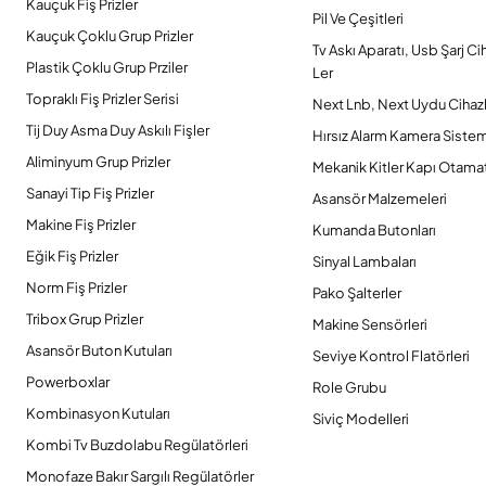
Kauçuk Fiş Prizler
Pil Ve Çeşitleri
Kauçuk Çoklu Grup Prizler
Tv Askı Aparatı, Usb Şarj Ci
Plastik Çoklu Grup Prziler
Ler
Topraklı Fiş Prizler Serisi
Next Lnb, Next Uydu Cihazl
Tij Duy Asma Duy Askılı Fişler
Hırsız Alarm Kamera Sistem
Aliminyum Grup Prizler
Mekanik Kitler Kapı Otamat
Sanayi Tip Fiş Prizler
Asansör Malzemeleri
Makine Fiş Prizler
Kumanda Butonları
Eğik Fiş Prizler
Sinyal Lambaları
Norm Fiş Prizler
Pako Şalterler
Tribox Grup Prizler
Makine Sensörleri
Asansör Buton Kutuları
Seviye Kontrol Flatörleri
Powerboxlar
Role Grubu
Kombinasyon Kutuları
Siviç Modelleri
Kombi Tv Buzdolabu Regülatörleri
Monofaze Bakır Sargılı Regülatörler