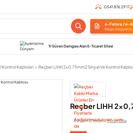
0541 876 29 17
e-Fatura / e-A
Belge Sorgulama
Tr Güven Damgası Alan E-Ticaret Sitesi
 Kontrol Kablolari
Reçber LIHH 2x0,75mm2 Sinyal Ve Kontrol Kablo
Reçber LIHH 2x0,
0 Puan - 0 Yorum -
Yorum Ekle