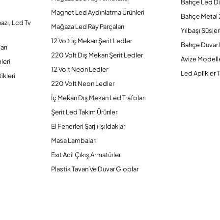
Bahçe Led Di
Magnet Led Aydınlatma Ürünleri
Bahçe Metal 
hazı, Lcd Tv
Mağaza Led Ray Parçaları
Yılbaşı Süsler
12 Volt İç Mekan Şerit Ledler
Bahçe Duvar 
arı
220 Volt Dış Mekan Şerit Ledler
Avize Modelle
leri
12 Volt Neon Ledler
Led Aplikler T
ikleri
220 Volt Neon Ledler
İç Mekan Dış Mekan Led Trafoları
Şerit Led Takım Ürünler
El Fenerleri Şarjlı Işıldaklar
Masa Lambaları
Exıt Acil Çıkış Armatürler
Plastik Tavan Ve Duvar Gloplar