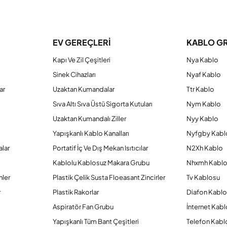
a yetersiz gördüğünüz noktaları öneri formunu kullanarak tarafımıza iletebilirs
Bu ürüne ilk yorumu siz yapın!
EV GEREÇLERİ
KABLO G
Kapı Ve Zil Çeşitleri
Nya Kablo
Yorum Yaz
Sinek Cihazları
Nyaf Kablo
ar
Uzaktan Kumandalar
Ttr Kablo
Sıva Altı Sıva Üstü Sigorta Kutuları
Nym Kablo
Uzaktan Kumandalı Ziller
Nyy Kablo
Yapışkanlı Kablo Kanalları
Nyfgby Kabl
alar
Portatif İç Ve Dış Mekan Isıtıcılar
N2Xh Kablo
Kablolu Kablosuz Makara Grubu
Nhxmh Kabl
nler
Plastik Çelik Susta Floeasant Zincirler
Tv Kablosu
Gönder
r
Plastik Rakorlar
Diafon Kabl
Aspiratör Fan Grubu
İnternet Kab
Yapışkanlı Tüm Bant Çeşitleri
Telefon Kabl