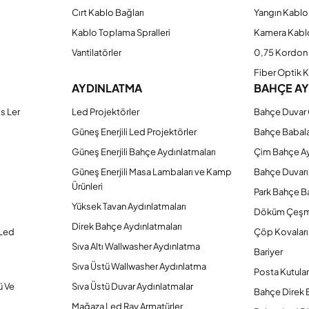
Cırt Kablo Bağları
Yangın Kablo
Kablo Toplama Spralleri
Kamera Kabl
Vantilatörler
0,75 Kordon 
Fiber Optik 
AYDINLATMA
BAHÇE A
s Ler
Led Projektörler
Bahçe Duvar 
Güneş Enerjili Led Projektörler
Bahçe Babal
Güneş Enerjili Bahçe Aydınlatmaları
Çim Bahçe A
Güneş Enerjili Masa Lambaları ve Kamp
Bahçe Duvarı
Ürünleri
Park Bahçe Ba
Yüksek Tavan Aydınlatmaları
Döküm Çeşm
Direk Bahçe Aydınlatmaları
 Led
Çöp Kovaları
Sıva Altı Wallwasher Aydınlatma
Bariyer
Sıva Üstü Wallwasher Aydınlatma
Posta Kutular
ü Ve
Sıva Üstü Duvar Aydınlatmalar
Bahçe Direk 
Mağaza Led Ray Armatürler