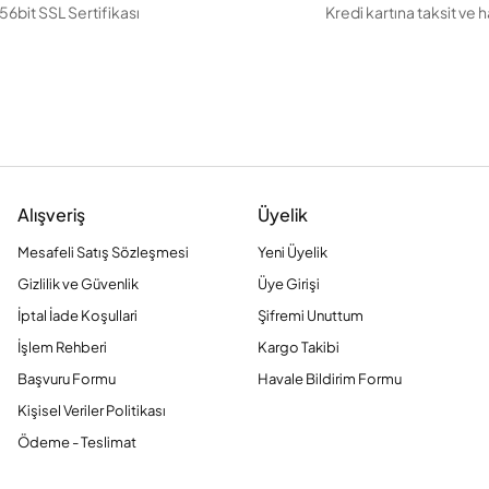
56bit SSL Sertifikası
Kredi kartına taksit ve 
Alışveriş
Üyelik
Mesafeli Satış Sözleşmesi
Yeni Üyelik
Gizlilik ve Güvenlik
Üye Girişi
İptal İade Koşullari
Şifremi Unuttum
İşlem Rehberi
Kargo Takibi
Başvuru Formu
Havale Bildirim Formu
Kişisel Veriler Politikası
Ödeme - Teslimat