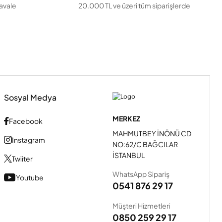
havale
20.000 TL ve üzeri tüm siparişlerde
Sosyal Medya
MERKEZ
Facebook
MAHMUTBEY İNÖNÜ CD
Instagram
NO:62/C BAĞCILAR
İSTANBUL
Twiiter
WhatsApp Sipariş
Youtube
0541 876 29 17
Müşteri Hizmetleri
0850 259 29 17