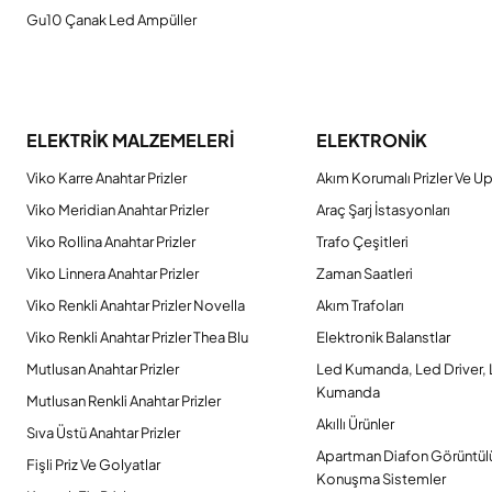
Gu10 Çanak Led Ampüller
ELEKTRİK MALZEMELERİ
ELEKTRONİK
Viko Karre Anahtar Prizler
Akım Korumalı Prizler Ve Up
Viko Meridian Anahtar Prizler
Araç Şarj İstasyonları
Viko Rollina Anahtar Prizler
Trafo Çeşitleri
Viko Linnera Anahtar Prizler
Zaman Saatleri
Viko Renkli Anahtar Prizler Novella
Akım Trafoları
Viko Renkli Anahtar Prizler Thea Blu
Elektronik Balanstlar
Mutlusan Anahtar Prizler
Led Kumanda, Led Driver,
Kumanda
Mutlusan Renkli Anahtar Prizler
Akıllı Ürünler
Sıva Üstü Anahtar Prizler
Apartman Diafon Görüntül
Fişli Priz Ve Golyatlar
Konuşma Sistemler