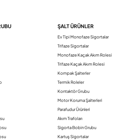
iniz.
RUBU
ŞALT ÜRÜNLER
Ev Tipi Monofaze Sigortalar
Trifaze Sigortalar
Monofaze Kaçak Akım Rolesi
Trifaze Kaçak Akım Rolesi
Kompak Şalterler
o
Termik Roleler
Kontaktör Grubu
o
Motor Koruma Şalterleri
Parafudur Ürünleri
osu
Akım Trafoları
losu
Sigorta Bobin Grubu
osu
Kartuş Sigortalar