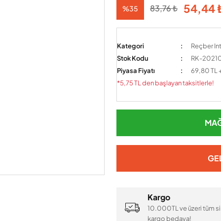
54,44 
83,76 ₺
%35
Kategori
Reçber Int
Stok Kodu
RK-2021
Piyasa Fiyatı
69,80 TL 
*5,75 TL den başlayan taksitlerle!
MAĞ
GE
Kargo
10.000TL ve üzeri tüm si
kargo bedava!