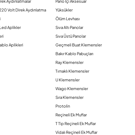
rek Aydınlatmalar
Pano İçi Aksesuar
220 Volt Direk Aydınlatma
Yüksükler
i
Ölüm Levhası
Led Aplikler
Sıva Altı Panolar
ri
Sıva Üstü Panolar
ablo Aplikleri
Geçmeli Buat Klemensler
Bakır Kablo Pabuçları
Ray Klemensler
Tırnaklı Klemensler
U Klemensler
Wago Klemensler
Sıra Klemensler
Protolin
Reçineli Ek Muflar
T Tip Reçineli Ek Muflar
Vidalı Reçineli Ek Muflar