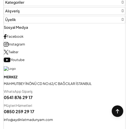
Kategoriler
Alışveriş
Üyelik
Sosyal Medya
Facebook
Instagram
Twiiter
Youtube
MERKEZ
MAHMUTBEY İNÖNÜ CD NO:62/C BAĞCILAR İSTANBUL
WhatsApp Sipariş
0541 876 29 17
Müşteri Hizmetleri
0850 259 29 17
info@aydinlatmadunyam.com