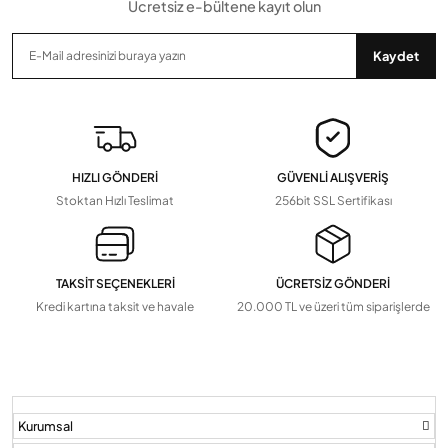
Ücretsiz e-bültene kayıt olun
Gönder
Kaydet
HIZLI GÖNDERİ
GÜVENLİ ALIŞVERİŞ
Stoktan Hızlı Teslimat
256bit SSL Sertifikası
TAKSİT SEÇENEKLERİ
ÜCRETSİZ GÖNDERİ
Kredi kartına taksit ve havale
20.000 TL ve üzeri tüm siparişlerde
Kurumsal