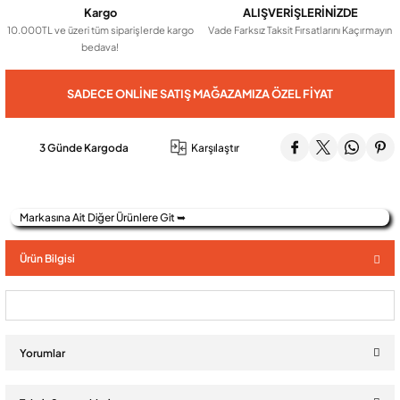
Kargo
ALIŞVERİŞLERİNİZDE
10.000TL ve üzeri tüm siparişlerde kargo
Vade Farksız Taksit Fırsatlarını Kaçırmayın
bedava!
Audio Villa Görüntülü Sistemler
SADECE ONLINE SATIŞ MAĞAZAMIZA ÖZEL FIYAT
Audio Yan Sıra Butonlu Zil paneller
3 Günde Kargoda
Karşılaştır
Dedektör Ve Vanalar
Markasına Ait Diğer Ürünlere Git ➥
Görüntülü Diafon Kapakları
Ürün Bilgisi
Telefon Santralleri
Yorumlar