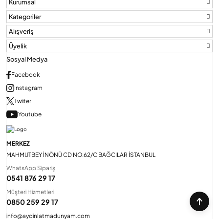
Kurumsal
Kategoriler
Alışveriş
Üyelik
Sosyal Medya
Facebook
Instagram
Twiiter
Youtube
MERKEZ
MAHMUTBEY İNÖNÜ CD NO:62/C BAĞCILAR İSTANBUL
WhatsApp Sipariş
0541 876 29 17
Müşteri Hizmetleri
0850 259 29 17
info@aydinlatmadunyam.com