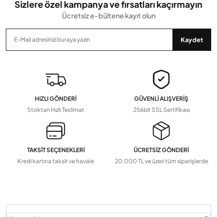
Sizlere özel kampanya ve fırsatları kaçırmayın
Ücretsiz e-bültene kayıt olun
Gönder
Kaydet
HIZLI GÖNDERİ
GÜVENLİ ALIŞVERİŞ
Stoktan Hızlı Teslimat
256bit SSL Sertifikası
TAKSİT SEÇENEKLERİ
ÜCRETSİZ GÖNDERİ
Kredi kartına taksit ve havale
20.000 TL ve üzeri tüm siparişlerde