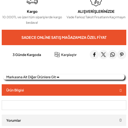
Kargo
ALIŞVERİŞLERİNİZDE
Audio Villa Görüntülü Sistemler
10.000TL ve üzeri tüm siparişlerde kargo
Vade Farksız Taksit Fırsatlarını Kaçırmayın
bedava!
Audio Yan Sıra Butonlu Zil paneller
SADECE ONLINE SATIŞ MAĞAZAMIZA ÖZEL FIYAT
Dedektör Ve Vanalar
3 Günde Kargoda
Karşılaştır
Görüntülü Diafon Kapakları
Markasına Ait Diğer Ürünlere Git ➥
Telefon Santralleri
Ürün Bilgisi
Yorumlar