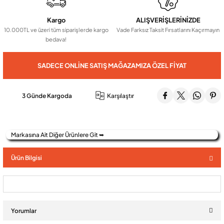
Kargo
ALIŞVERİŞLERİNİZDE
Audio Villa Görüntülü Sistemler
10.000TL ve üzeri tüm siparişlerde kargo
Vade Farksız Taksit Fırsatlarını Kaçırmayın
bedava!
Audio Yan Sıra Butonlu Zil paneller
SADECE ONLINE SATIŞ MAĞAZAMIZA ÖZEL FIYAT
Dedektör Ve Vanalar
3 Günde Kargoda
Karşılaştır
Görüntülü Diafon Kapakları
Markasına Ait Diğer Ürünlere Git ➥
Telefon Santralleri
Ürün Bilgisi
Yorumlar