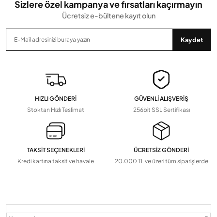
Sizlere özel kampanya ve fırsatları kaçırmayın
Ücretsiz e-bültene kayıt olun
Gönder
Kaydet
HIZLI GÖNDERİ
GÜVENLİ ALIŞVERİŞ
Stoktan Hızlı Teslimat
256bit SSL Sertifikası
TAKSİT SEÇENEKLERİ
ÜCRETSİZ GÖNDERİ
Kredi kartına taksit ve havale
20.000 TL ve üzeri tüm siparişlerde