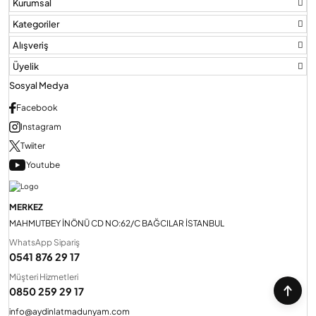
Kurumsal
Kategoriler
Alışveriş
Üyelik
Sosyal Medya
Facebook
Instagram
Twiiter
Youtube
MERKEZ
MAHMUTBEY İNÖNÜ CD NO:62/C BAĞCILAR İSTANBUL
WhatsApp Sipariş
0541 876 29 17
Müşteri Hizmetleri
0850 259 29 17
info@aydinlatmadunyam.com