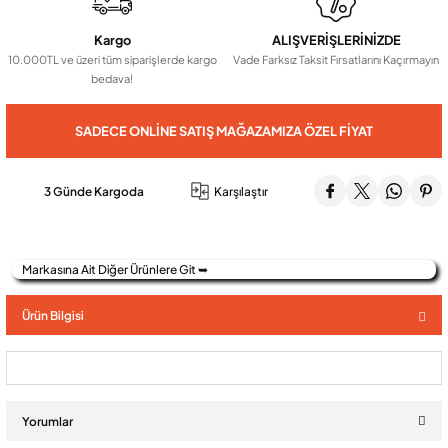
Kargo
ALIŞVERİŞLERİNİZDE
Audio Villa Görüntülü Sistemler
10.000TL ve üzeri tüm siparişlerde kargo
Vade Farksız Taksit Fırsatlarını Kaçırmayın
bedava!
Audio Yan Sıra Butonlu Zil paneller
SADECE ONLINE SATIŞ MAĞAZAMIZA ÖZEL FIYAT
Dedektör Ve Vanalar
3 Günde Kargoda
Karşılaştır
Görüntülü Diafon Kapakları
Markasına Ait Diğer Ürünlere Git ➥
Telefon Santralleri
Ürün Bilgisi
Yorumlar