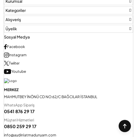
Kurumsal
Kategoriler
Alışveriş
Üyelik
Sosyal Medya
Facebook
Instagram
Twiiter
Youtube
MERKEZ
MAHMUTBEY İNÖNÜ CD NO:62/C BAĞCILAR İSTANBUL
WhatsApp Sipariş
0541 876 29 17
Müşteri Hizmetleri
0850 259 29 17
info@aydinlatmadunyam.com