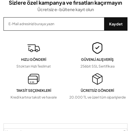
Sizlere özel kampanya ve fırsatları kaçırmayın
Ücretsiz e-bültene kayıt olun
Gönder
Kaydet
HIZLI GÖNDERİ
GÜVENLİ ALIŞVERİŞ
Stoktan Hızlı Teslimat
256bit SSL Sertifikası
TAKSİT SEÇENEKLERİ
ÜCRETSİZ GÖNDERİ
Kredi kartına taksit ve havale
20.000 TL ve üzeri tüm siparişlerde