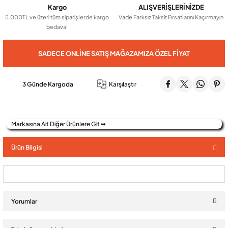
Kargo
ALIŞVERİŞLERİNİZDE
5.000TL ve üzeri tüm siparişlerde kargo
Vade Farksız Taksit Fırsatlarını Kaçırmayın
bedava!
Audio Villa Görüntülü Sistemler
SADECE ONLINE SATIŞ MAĞAZAMIZA ÖZEL FIYAT
Audio Yan Sıra Butonlu Zil paneller
3 Günde Kargoda
Karşılaştır
Dedektör Ve Vanalar
Markasına Ait Diğer Ürünlere Git ➥
Görüntülü Diafon Kapakları
Ürün Bilgisi
Telefon Santralleri
Yorumlar