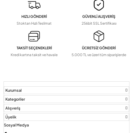
Tv Askı Aparatları
HIZLI GÖNDERİ
GÜVENLİ ALIŞVERİŞ
Devamını Gör
▼
Stoktan Hızlı Teslimat
256bit SSL Sertifikası
TAKSİT SEÇENEKLERİ
ÜCRETSİZ GÖNDERİ
Kredi kartına taksit ve havale
5.000 TL ve üzeri tüm siparişlerde
Kurumsal
Kategoriler
Alışveriş
Üyelik
Sosyal Medya