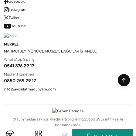
Facebook
Instagram
Twiiter
Youtube
MERKEZ
MAHMUTBEY İNÖNÜ CD NO:62/C BAĞCILAR İSTANBUL
WhatsApp Sipariş
0541 876 29 17
Müşteri Hizmetleri
0850 259 29 17
info@aydinlatmadunyam.com
© Tüm hakları saklıdır. Kredi kartı bilgileriniz 256bit SSL sertifikası ile
korunmaktadır.