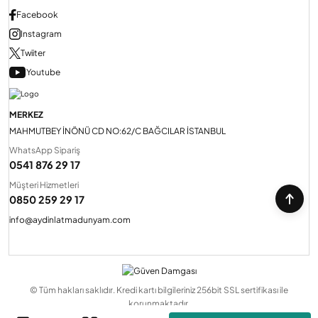
Facebook
Instagram
Twiiter
Youtube
MERKEZ
MAHMUTBEY İNÖNÜ CD NO:62/C BAĞCILAR İSTANBUL
WhatsApp Sipariş
0541 876 29 17
Müşteri Hizmetleri
0850 259 29 17
info@aydinlatmadunyam.com
© Tüm hakları saklıdır. Kredi kartı bilgileriniz 256bit SSL sertifikası ile
korunmaktadır.