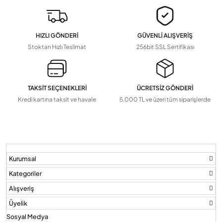
Tv Askı Aparatları
HIZLI GÖNDERİ
GÜVENLİ ALIŞVERİŞ
Devamını Gör
▼
Stoktan Hızlı Teslimat
256bit SSL Sertifikası
TAKSİT SEÇENEKLERİ
ÜCRETSİZ GÖNDERİ
Kredi kartına taksit ve havale
5.000 TL ve üzeri tüm siparişlerde
Kurumsal
Kategoriler
Alışveriş
Üyelik
Sosyal Medya