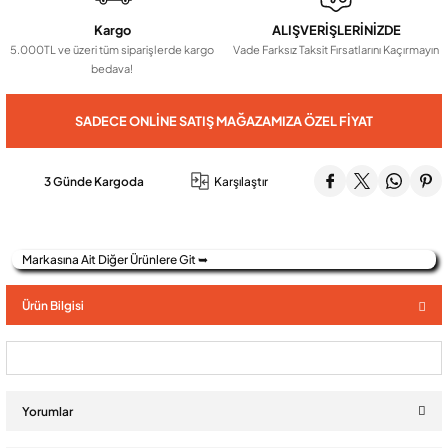
Kargo
ALIŞVERİŞLERİNİZDE
5.000TL ve üzeri tüm siparişlerde kargo
Vade Farksız Taksit Fırsatlarını Kaçırmayın
Audio Villa Görüntülü Sistemler
bedava!
SADECE ONLINE SATIŞ MAĞAZAMIZA ÖZEL FIYAT
Audio Yan Sıra Butonlu Zil paneller
3 Günde Kargoda
Karşılaştır
Dedektör Ve Vanalar
Görüntülü Diafon Kapakları
Markasına Ait Diğer Ürünlere Git ➥
Ürün Bilgisi
Telefon Santralleri
Yorumlar