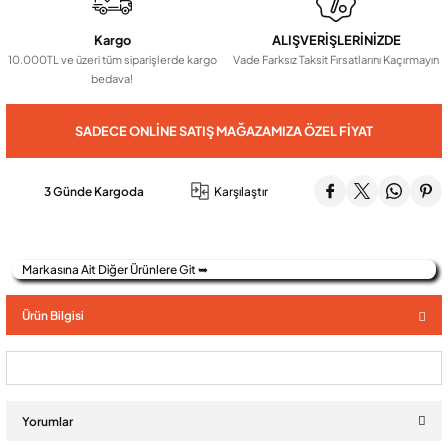
Kargo
ALIŞVERİŞLERİNİZDE
Audio Villa Görüntülü Sistemler
10.000TL ve üzeri tüm siparişlerde kargo
Vade Farksız Taksit Fırsatlarını Kaçırmayın
bedava!
Audio Yan Sıra Butonlu Zil paneller
SADECE ONLINE SATIŞ MAĞAZAMIZA ÖZEL FIYAT
Dedektör Ve Vanalar
3 Günde Kargoda
Karşılaştır
Görüntülü Diafon Kapakları
Markasına Ait Diğer Ürünlere Git ➥
Telefon Santralleri
Ürün Bilgisi
Yorumlar