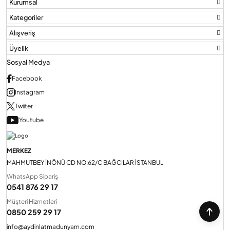
Kurumsal
Kategoriler
Alışveriş
Üyelik
Sosyal Medya
Facebook
Instagram
Twiiter
Youtube
MERKEZ
MAHMUTBEY İNÖNÜ CD NO:62/C BAĞCILAR İSTANBUL
WhatsApp Sipariş
0541 876 29 17
Müşteri Hizmetleri
0850 259 29 17
info@aydinlatmadunyam.com