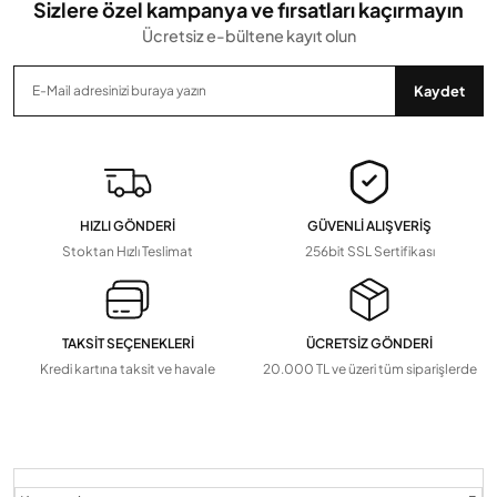
Sizlere özel kampanya ve fırsatları kaçırmayın
Ücretsiz e-bültene kayıt olun
Gönder
Kaydet
HIZLI GÖNDERİ
GÜVENLİ ALIŞVERİŞ
Stoktan Hızlı Teslimat
256bit SSL Sertifikası
TAKSİT SEÇENEKLERİ
ÜCRETSİZ GÖNDERİ
Kredi kartına taksit ve havale
20.000 TL ve üzeri tüm siparişlerde