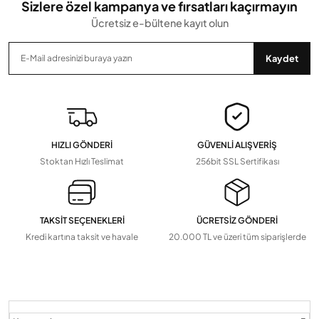
Sizlere özel kampanya ve fırsatları kaçırmayın
Ücretsiz e-bültene kayıt olun
Gönder
Kaydet
HIZLI GÖNDERİ
GÜVENLİ ALIŞVERİŞ
Stoktan Hızlı Teslimat
256bit SSL Sertifikası
TAKSİT SEÇENEKLERİ
ÜCRETSİZ GÖNDERİ
Kredi kartına taksit ve havale
20.000 TL ve üzeri tüm siparişlerde