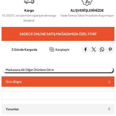
Kargo
ALIŞVERİŞLERİNİZDE
Audio Villa Görüntülü Sistemler
10.000TL ve üzeri tüm siparişlerde kargo
Vade Farksız Taksit Fırsatlarını Kaçırmayın
bedava!
Audio Yan Sıra Butonlu Zil paneller
SADECE ONLINE SATIŞ MAĞAZAMIZA ÖZEL FIYAT
Dedektör Ve Vanalar
3 Günde Kargoda
Karşılaştır
Görüntülü Diafon Kapakları
Markasına Ait Diğer Ürünlere Git ➥
Telefon Santralleri
Ürün Bilgisi
Yorumlar