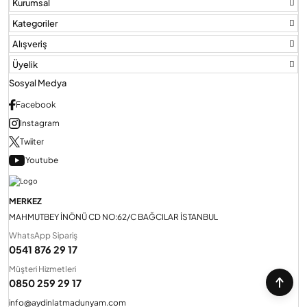
Kurumsal
Kategoriler
Alışveriş
Üyelik
Sosyal Medya
Facebook
Instagram
Twiiter
Youtube
MERKEZ
MAHMUTBEY İNÖNÜ CD NO:62/C BAĞCILAR İSTANBUL
WhatsApp Sipariş
0541 876 29 17
Müşteri Hizmetleri
0850 259 29 17
info@aydinlatmadunyam.com