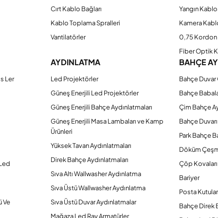
Cırt Kablo Bağları
Yangın Kablo
Kablo Toplama Spralleri
Kamera Kabl
Vantilatörler
0,75 Kordon 
Fiber Optik 
AYDINLATMA
BAHÇE A
s Ler
Led Projektörler
Bahçe Duvar 
Güneş Enerjili Led Projektörler
Bahçe Babal
Güneş Enerjili Bahçe Aydınlatmaları
Çim Bahçe A
Güneş Enerjili Masa Lambaları ve Kamp
Bahçe Duvarı
Ürünleri
Park Bahçe Ba
Yüksek Tavan Aydınlatmaları
Döküm Çeşm
Direk Bahçe Aydınlatmaları
 Led
Çöp Kovaları
Sıva Altı Wallwasher Aydınlatma
Bariyer
Sıva Üstü Wallwasher Aydınlatma
Posta Kutular
ü Ve
Sıva Üstü Duvar Aydınlatmalar
Bahçe Direk 
Mağaza Led Ray Armatürler