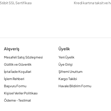
56bit SSL Sertifikası
Kredi kartına taksit ve 
Alışveriş
Üyelik
Mesafeli Satış Sözleşmesi
Yeni Üyelik
Gizlilik ve Güvenlik
Üye Girişi
İptal İade Koşullari
Şifremi Unuttum
İşlem Rehberi
Kargo Takibi
Başvuru Formu
Havale Bildirim Formu
Kişisel Veriler Politikası
Ödeme - Teslimat