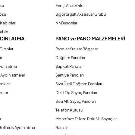
su
Enerji Analizörleri
osu
Sigorta Şalt Aksesuar Grubu
Kablolar
Nh Buşonlar
Kablo
YDINLATMA
PANO ve PANO MALZEMELERİ
Gloplar
Panolar Kutular Rögarlar
ar
Dağıtım Panoları
ydınlatma
Şapkalı Panolar
 Aydınlatmalar
Şantiye Panoları
nkları
Sıva Üstü Dağıtım Panoları
eler
Dikili Tip Sayaç Panoları
Sıva Altı Sayaç Panoları
Telefon Kutusu
ı
Monofaze Trifaze Role Ve Sayaçlar
Bollards Aydınlatma
Baralar