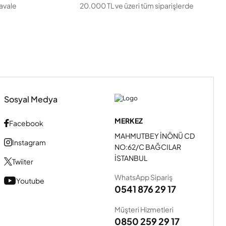
havale
20.000 TL ve üzeri tüm siparişlerde
Sosyal Medya
MERKEZ
Facebook
MAHMUTBEY İNÖNÜ CD
Instagram
NO:62/C BAĞCILAR
İSTANBUL
Twiiter
WhatsApp Sipariş
Youtube
0541 876 29 17
Müşteri Hizmetleri
0850 259 29 17