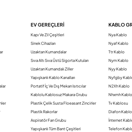
a yetersiz gördüğünüz noktaları öneri formunu kullanarak tarafımıza iletebilirs
Bu ürüne ilk yorumu siz yapın!
EV GEREÇLERİ
KABLO G
Kapı Ve Zil Çeşitleri
Nya Kablo
Yorum Yaz
Sinek Cihazları
Nyaf Kablo
ar
Uzaktan Kumandalar
Ttr Kablo
Sıva Altı Sıva Üstü Sigorta Kutuları
Nym Kablo
Uzaktan Kumandalı Ziller
Nyy Kablo
Yapışkanlı Kablo Kanalları
Nyfgby Kabl
alar
Portatif İç Ve Dış Mekan Isıtıcılar
N2Xh Kablo
Kablolu Kablosuz Makara Grubu
Nhxmh Kabl
nler
Plastik Çelik Susta Floeasant Zincirler
Tv Kablosu
Gönder
r
Plastik Rakorlar
Diafon Kabl
Aspiratör Fan Grubu
İnternet Kab
Yapışkanlı Tüm Bant Çeşitleri
Telefon Kabl