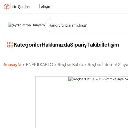
İletişim
İade Şartları
Kategoriler
Hakkımızda
Sipariş Takibi
İletişim
Anasayfa
ENERJI KABLO
Reçber Kablo
Reçber İnternet Sinyal