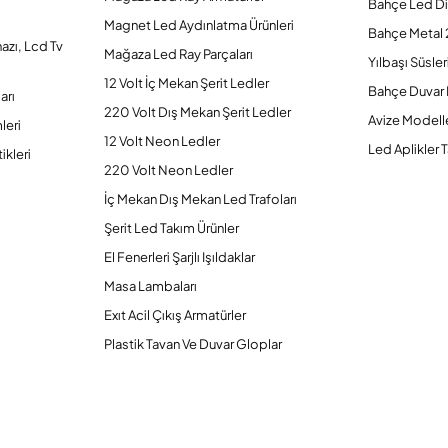
Bahçe Led Di
Magnet Led Aydınlatma Ürünleri
Bahçe Metal 
hazı, Lcd Tv
Mağaza Led Ray Parçaları
Yılbaşı Süsler
12 Volt İç Mekan Şerit Ledler
Bahçe Duvar 
arı
220 Volt Dış Mekan Şerit Ledler
Avize Modelle
leri
12 Volt Neon Ledler
Led Aplikler T
ikleri
220 Volt Neon Ledler
İç Mekan Dış Mekan Led Trafoları
Şerit Led Takım Ürünler
El Fenerleri Şarjlı Işıldaklar
Masa Lambaları
Exıt Acil Çıkış Armatürler
Plastik Tavan Ve Duvar Gloplar