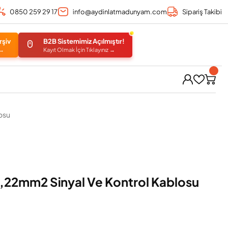
0850 259 29 17
info@aydinlatmadunyam.com
Sipariş Takibi
rşiv
B2B Sistemimiz Açılmıştır!
 →
Kayıt Olmak İçin Tıklayınız →
osu
,22mm2 Sinyal Ve Kontrol Kablosu