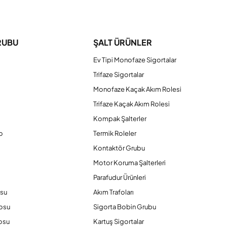
iniz.
RUBU
ŞALT ÜRÜNLER
Ev Tipi Monofaze Sigortalar
Trifaze Sigortalar
Monofaze Kaçak Akım Rolesi
Trifaze Kaçak Akım Rolesi
Kompak Şalterler
o
Termik Roleler
Kontaktör Grubu
o
Motor Koruma Şalterleri
Parafudur Ürünleri
osu
Akım Trafoları
losu
Sigorta Bobin Grubu
osu
Kartuş Sigortalar