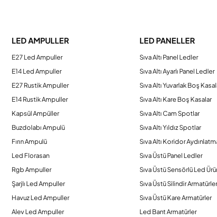
Bu ürünün fiyat bilgisi, resim, ürün açıklamalarında ve diğer konulard
Görüş ve önerileriniz için teşekkür ederiz.
LED AMPULLER
LED PANELLER
Ürün resmi kalitesiz, bozuk veya görüntülenemiyor.
E27 Led Ampuller
Sıva Altı Panel Ledler
Ürün açıklamasında eksik bilgiler bulunuyor.
E14 Led Ampuller
Sıva Altı Ayarlı Panel Ledler
Ürün bilgilerinde hatalar bulunuyor.
E27 Rustik Ampuller
Sıva Altı Yuvarlak Boş Kasal
Ürün fiyatı diğer sitelerden daha pahalı.
E14 Rustik Ampuller
Sıva Altı Kare Boş Kasalar
Bu ürüne benzer farklı alternatifler olmalı.
Kapsül Ampüller
Sıva Altı Cam Spotlar
Buzdolabı Ampulü
Sıva Altı Yıldız Spotlar
Fırın Ampulü
Sıva Altı Koridor Aydınlatm
Led Florasan
Sıva Üstü Panel Ledler
Rgb Ampuller
Sıva Üstü Sensörlü Led Ürü
Şarjlı Led Ampuller
Sıva Üstü Silindir Armatürle
Havuz Led Ampuller
Sıva Üstü Kare Armatürler
Alev Led Ampuller
Led Bant Armatürler