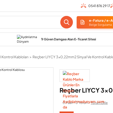
0541 876 29 17
e-Fatura / e-A
Belge Sorgulama
Tr Güven Damgası Alan E-Ticaret Sitesi
 Kontrol Kabloları
Reçber LIYCY 3x0,22mm2 Sinyal Ve Kontrol Kabl
Reçber LIYCY 3x0
0 Puan - 0 Yorum -
Yorum Ekle