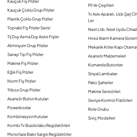
Kauçuk Fiş Prizler
Pil Ve Çeşitleri
Kauçuk Çoklu Grup Prizler
Tv Askı Aparatı, Usb Şarj Ci
Plastik Çoklu Grup Prziler
Ler
Topraklı Fiş Prizler Serisi
Next Lnb, Next Uydu Cihazl
Tij Duy Asma Duy Askılı Fişler
Hırsız Alarm Kamera Sistem
Aliminyum Grup Prizler
Mekanik Kitler Kapı Otamat
Sanayi Tip Fiş Prizler
Asansör Malzemeleri
Makine Fiş Prizler
Kumanda Butonları
Eğik Fiş Prizler
Sinyal Lambaları
Norm Fiş Prizler
Pako Şalterler
Tribox Grup Prizler
Makine Sensörleri
Asansör Buton Kutuları
Seviye Kontrol Flatörleri
Powerboxlar
Role Grubu
Kombinasyon Kutuları
Siviç Modelleri
Kombi Tv Buzdolabu Regülatörleri
Monofaze Bakır Sargılı Regülatörler