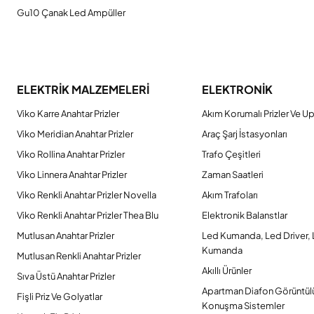
Gu10 Çanak Led Ampüller
ELEKTRİK MALZEMELERİ
ELEKTRONİK
Viko Karre Anahtar Prizler
Akım Korumalı Prizler Ve Up
Viko Meridian Anahtar Prizler
Araç Şarj İstasyonları
Viko Rollina Anahtar Prizler
Trafo Çeşitleri
Viko Linnera Anahtar Prizler
Zaman Saatleri
Viko Renkli Anahtar Prizler Novella
Akım Trafoları
Viko Renkli Anahtar Prizler Thea Blu
Elektronik Balanstlar
Mutlusan Anahtar Prizler
Led Kumanda, Led Driver,
Kumanda
Mutlusan Renkli Anahtar Prizler
Akıllı Ürünler
Sıva Üstü Anahtar Prizler
Apartman Diafon Görüntül
Fişli Priz Ve Golyatlar
Konuşma Sistemler