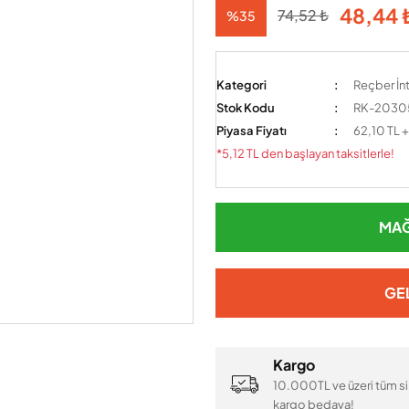
48,44 
74,52 ₺
%35
Kategori
Reçber İnt
Stok Kodu
RK-2030
Piyasa Fiyatı
62,10 TL 
*5,12 TL den başlayan taksitlerle!
MAĞ
GE
Kargo
10.000TL ve üzeri tüm si
kargo bedava!