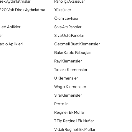
rek Aydınlatmalar
Pano İçi Aksesuar
220 Volt Direk Aydınlatma
Yüksükler
i
Ölüm Levhası
Led Aplikler
Sıva Altı Panolar
ri
Sıva Üstü Panolar
ablo Aplikleri
Geçmeli Buat Klemensler
Bakır Kablo Pabuçları
Ray Klemensler
Tırnaklı Klemensler
U Klemensler
Wago Klemensler
Sıra Klemensler
Protolin
Reçineli Ek Muflar
T Tip Reçineli Ek Muflar
Vidalı Reçineli Ek Muflar