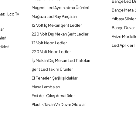
Bahçe Led Di
Magnet Led Aydınlatma Ürünleri
Bahçe Metal 
hazı, Lcd Tv
Mağaza Led Ray Parçaları
Yılbaşı Süsler
12 Volt İç Mekan Şerit Ledler
Bahçe Duvar 
arı
220 Volt Dış Mekan Şerit Ledler
Avize Modelle
leri
12 Volt Neon Ledler
Led Aplikler T
ikleri
220 Volt Neon Ledler
İç Mekan Dış Mekan Led Trafoları
Şerit Led Takım Ürünler
El Fenerleri Şarjlı Işıldaklar
Masa Lambaları
Exıt Acil Çıkış Armatürler
Plastik Tavan Ve Duvar Gloplar