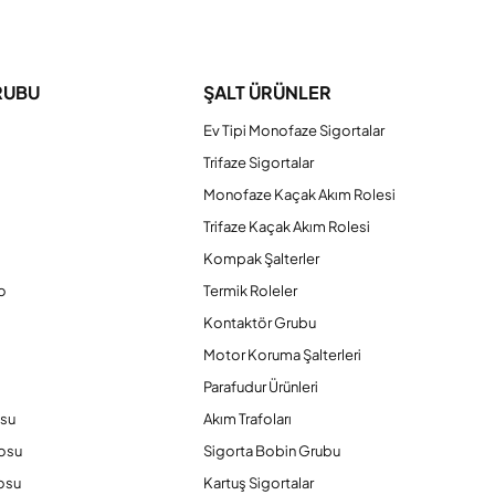
iniz.
RUBU
ŞALT ÜRÜNLER
Ev Tipi Monofaze Sigortalar
Trifaze Sigortalar
Monofaze Kaçak Akım Rolesi
Trifaze Kaçak Akım Rolesi
Kompak Şalterler
o
Termik Roleler
Kontaktör Grubu
o
Motor Koruma Şalterleri
Parafudur Ürünleri
osu
Akım Trafoları
losu
Sigorta Bobin Grubu
osu
Kartuş Sigortalar