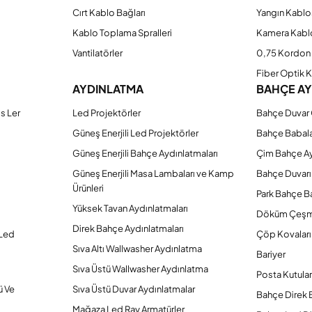
Cırt Kablo Bağları
Yangın Kablo
Kablo Toplama Spralleri
Kamera Kabl
Vantilatörler
0,75 Kordon 
Fiber Optik 
AYDINLATMA
BAHÇE A
s Ler
Led Projektörler
Bahçe Duvar 
Güneş Enerjili Led Projektörler
Bahçe Babal
Güneş Enerjili Bahçe Aydınlatmaları
Çim Bahçe A
Güneş Enerjili Masa Lambaları ve Kamp
Bahçe Duvarı
Ürünleri
Park Bahçe Ba
Yüksek Tavan Aydınlatmaları
Döküm Çeşm
Direk Bahçe Aydınlatmaları
 Led
Çöp Kovaları
Sıva Altı Wallwasher Aydınlatma
Bariyer
Sıva Üstü Wallwasher Aydınlatma
Posta Kutular
ü Ve
Sıva Üstü Duvar Aydınlatmalar
Bahçe Direk 
Mağaza Led Ray Armatürler