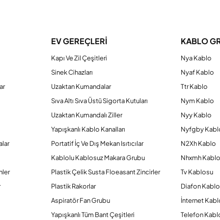
a yetersiz gördüğünüz noktaları öneri formunu kullanarak tarafımıza iletebilirs
Bu ürüne ilk yorumu siz yapın!
EV GEREÇLERİ
KABLO G
Kapı Ve Zil Çeşitleri
Nya Kablo
Yorum Yaz
Sinek Cihazları
Nyaf Kablo
ar
Uzaktan Kumandalar
Ttr Kablo
Sıva Altı Sıva Üstü Sigorta Kutuları
Nym Kablo
Uzaktan Kumandalı Ziller
Nyy Kablo
Yapışkanlı Kablo Kanalları
Nyfgby Kabl
alar
Portatif İç Ve Dış Mekan Isıtıcılar
N2Xh Kablo
Kablolu Kablosuz Makara Grubu
Nhxmh Kabl
nler
Plastik Çelik Susta Floeasant Zincirler
Tv Kablosu
Gönder
r
Plastik Rakorlar
Diafon Kabl
Aspiratör Fan Grubu
İnternet Kab
Yapışkanlı Tüm Bant Çeşitleri
Telefon Kabl