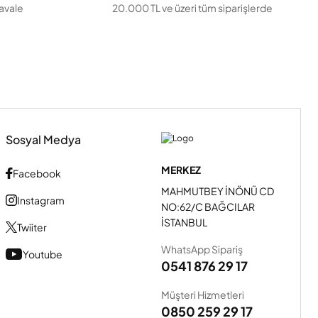
havale
20.000 TL ve üzeri tüm siparişlerde
Sosyal Medya
MERKEZ
Facebook
MAHMUTBEY İNÖNÜ CD
Instagram
NO:62/C BAĞCILAR
İSTANBUL
Twiiter
WhatsApp Sipariş
Youtube
0541 876 29 17
Müşteri Hizmetleri
0850 259 29 17