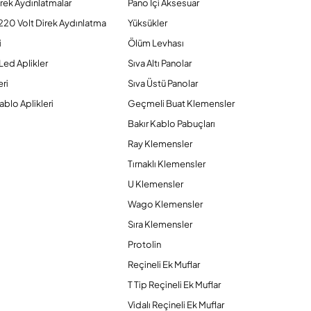
rek Aydınlatmalar
Pano İçi Aksesuar
220 Volt Direk Aydınlatma
Yüksükler
i
Ölüm Levhası
Led Aplikler
Sıva Altı Panolar
ri
Sıva Üstü Panolar
ablo Aplikleri
Geçmeli Buat Klemensler
Bakır Kablo Pabuçları
Ray Klemensler
Tırnaklı Klemensler
U Klemensler
Wago Klemensler
Sıra Klemensler
Protolin
Reçineli Ek Muflar
T Tip Reçineli Ek Muflar
Vidalı Reçineli Ek Muflar