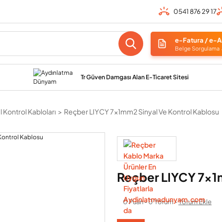
0541 876 29 17
e-Fatura / e-A
Belge Sorgulama
Tr Güven Damgası Alan E-Ticaret Sitesi
 Kontrol Kabloları
Reçber LIYCY 7x1mm2 Sinyal Ve Kontrol Kablosu
Reçber LIYCY 7x1m
0 Puan - 0 Yorum -
Yorum Ekle