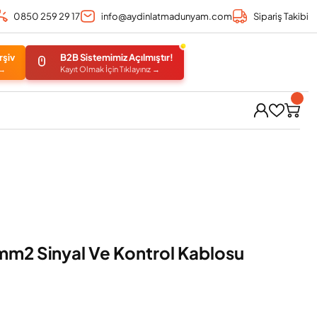
0850 259 29 17
info@aydinlatmadunyam.com
Sipariş Takibi
rşiv
B2B Sistemimiz Açılmıştır!
 →
Kayıt Olmak İçin Tıklayınız →
m2 Sinyal Ve Kontrol Kablosu