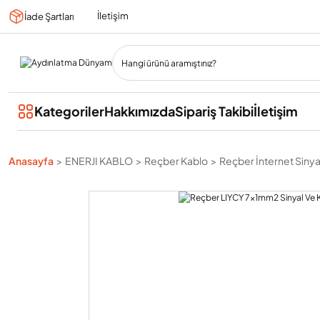
İletişim
İade Şartları
Kategoriler
Hakkımızda
Sipariş Takibi
İletişim
Anasayfa
ENERJI KABLO
Reçber Kablo
Reçber İnternet Sinyal