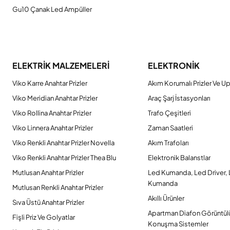
Gu10 Çanak Led Ampüller
ELEKTRİK MALZEMELERİ
ELEKTRONİK
Viko Karre Anahtar Prizler
Akım Korumalı Prizler Ve Up
Viko Meridian Anahtar Prizler
Araç Şarj İstasyonları
Viko Rollina Anahtar Prizler
Trafo Çeşitleri
Viko Linnera Anahtar Prizler
Zaman Saatleri
Viko Renkli Anahtar Prizler Novella
Akım Trafoları
Viko Renkli Anahtar Prizler Thea Blu
Elektronik Balanstlar
Mutlusan Anahtar Prizler
Led Kumanda, Led Driver,
Kumanda
Mutlusan Renkli Anahtar Prizler
Akıllı Ürünler
Sıva Üstü Anahtar Prizler
Apartman Diafon Görüntül
Fişli Priz Ve Golyatlar
Konuşma Sistemler