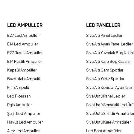
Bu ürünün fiyat bilgisi, resim, ürün açıklamalarında ve diğer konulard
Görüş ve önerileriniz için teşekkür ederiz.
LED AMPULLER
LED PANELLER
Ürün resmi kalitesiz, bozuk veya görüntülenemiyor.
E27 Led Ampuller
Sıva Altı Panel Ledler
Ürün açıklamasında eksik bilgiler bulunuyor.
E14 Led Ampuller
Sıva Altı Ayarlı Panel Ledler
Ürün bilgilerinde hatalar bulunuyor.
E27 Rustik Ampuller
Sıva Altı Yuvarlak Boş Kasal
Ürün fiyatı diğer sitelerden daha pahalı.
E14 Rustik Ampuller
Sıva Altı Kare Boş Kasalar
Bu ürüne benzer farklı alternatifler olmalı.
Kapsül Ampüller
Sıva Altı Cam Spotlar
Buzdolabı Ampulü
Sıva Altı Yıldız Spotlar
Fırın Ampulü
Sıva Altı Koridor Aydınlatm
Led Florasan
Sıva Üstü Panel Ledler
Rgb Ampuller
Sıva Üstü Sensörlü Led Ürü
Şarjlı Led Ampuller
Sıva Üstü Silindir Armatürle
Havuz Led Ampuller
Sıva Üstü Kare Armatürler
Alev Led Ampuller
Led Bant Armatürler