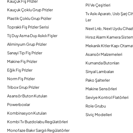
Kauçuk Fiş Prizler
Pil Ve Çeşitleri
Kauçuk Çoklu Grup Prizler
Tv Askı Aparatı, Usb Şarj Ci
Plastik Çoklu Grup Prziler
Ler
Topraklı Fiş Prizler Serisi
Next Lnb, Next Uydu Cihazl
Tij Duy Asma Duy Askılı Fişler
Hırsız Alarm Kamera Sistem
Aliminyum Grup Prizler
Mekanik Kitler Kapı Otamat
Sanayi Tip Fiş Prizler
Asansör Malzemeleri
Makine Fiş Prizler
Kumanda Butonları
Eğik Fiş Prizler
Sinyal Lambaları
Norm Fiş Prizler
Pako Şalterler
Tribox Grup Prizler
Makine Sensörleri
Asansör Buton Kutuları
Seviye Kontrol Flatörleri
Powerboxlar
Role Grubu
Kombinasyon Kutuları
Siviç Modelleri
Kombi Tv Buzdolabu Regülatörleri
Monofaze Bakır Sargılı Regülatörler