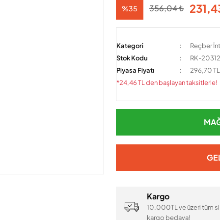
231,4
356,04 ₺
%35
Kategori
Reçber İnt
Stok Kodu
RK-2031
Piyasa Fiyatı
296,70 TL
*24,46 TL den başlayan taksitlerle!
MAĞ
GE
Kargo
10.000TL ve üzeri tüm si
kargo bedava!