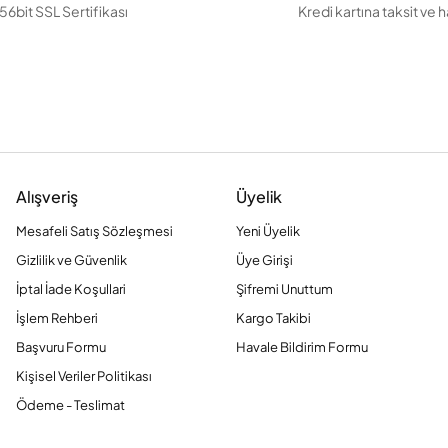
56bit SSL Sertifikası
Kredi kartına taksit ve 
Alışveriş
Üyelik
Mesafeli Satış Sözleşmesi
Yeni Üyelik
Gizlilik ve Güvenlik
Üye Girişi
İptal İade Koşullari
Şifremi Unuttum
İşlem Rehberi
Kargo Takibi
Başvuru Formu
Havale Bildirim Formu
Kişisel Veriler Politikası
Ödeme - Teslimat