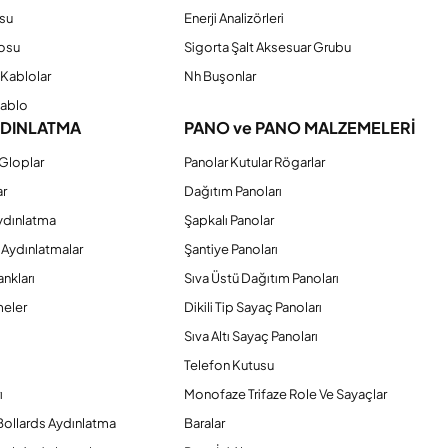
su
Enerji Analizörleri
osu
Sigorta Şalt Aksesuar Grubu
Kablolar
Nh Buşonlar
Kablo
YDINLATMA
PANO ve PANO MALZEMELERİ
Gloplar
Panolar Kutular Rögarlar
ar
Dağıtım Panoları
ydınlatma
Şapkalı Panolar
 Aydınlatmalar
Şantiye Panoları
nkları
Sıva Üstü Dağıtım Panoları
eler
Dikili Tip Sayaç Panoları
Sıva Altı Sayaç Panoları
Telefon Kutusu
ı
Monofaze Trifaze Role Ve Sayaçlar
Bollards Aydınlatma
Baralar