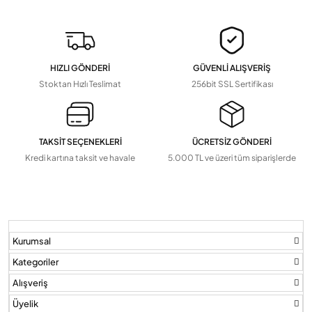
Devamını Gör
▼
Pil Ve Çeşitleri
Tv Askı Aparatları
HIZLI GÖNDERİ
GÜVENLİ ALIŞVERİŞ
Devamını Gör
▼
Stoktan Hızlı Teslimat
256bit SSL Sertifikası
TAKSİT SEÇENEKLERİ
ÜCRETSİZ GÖNDERİ
Kredi kartına taksit ve havale
5.000 TL ve üzeri tüm siparişlerde
Kurumsal
Kategoriler
Alışveriş
Üyelik