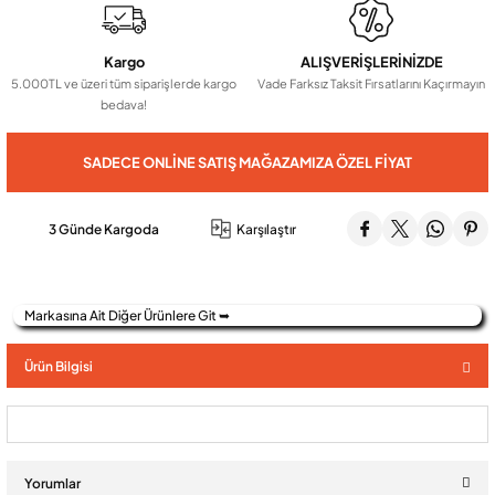
Kargo
ALIŞVERİŞLERİNİZDE
Audio Villa Görüntülü Sistemler
5.000TL ve üzeri tüm siparişlerde kargo
Vade Farksız Taksit Fırsatlarını Kaçırmayın
bedava!
Audio Yan Sıra Butonlu Zil paneller
SADECE ONLINE SATIŞ MAĞAZAMIZA ÖZEL FIYAT
Dedektör Ve Vanalar
3 Günde Kargoda
Karşılaştır
Görüntülü Diafon Kapakları
Markasına Ait Diğer Ürünlere Git ➥
Telefon Santralleri
Ürün Bilgisi
Yorumlar