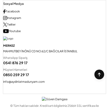
Sosyal Medya
Facebook
Instagram
Twiiter
Youtube
MERKEZ
MAHMUTBEY İNÖNÜ CD NO:62/C BAĞCILAR İSTANBUL
WhatsApp Sipariş
0541 876 29 17
Müşteri Hizmetleri
0850 259 29 17
info@aydinlatmadunyam.com
© Tüm hakları saklıdır. Kredi kartı bilgileriniz 256bit SSL sertifikası ile