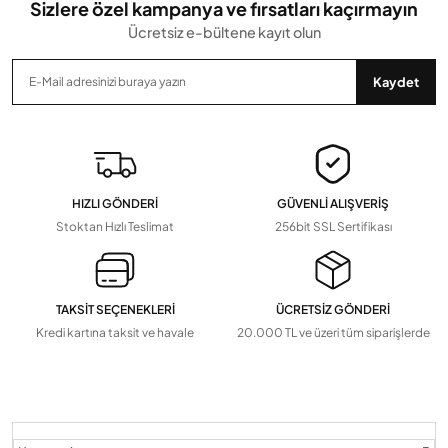
Sizlere özel kampanya ve fırsatları kaçırmayın
Ücretsiz e-bültene kayıt olun
Gönder
Kaydet
HIZLI GÖNDERİ
GÜVENLİ ALIŞVERİŞ
Stoktan Hızlı Teslimat
256bit SSL Sertifikası
TAKSİT SEÇENEKLERİ
ÜCRETSİZ GÖNDERİ
Kredi kartına taksit ve havale
20.000 TL ve üzeri tüm siparişlerde