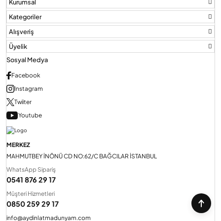
Kurumsal
Kategoriler
Alışveriş
Üyelik
Sosyal Medya
Facebook
Instagram
Twiiter
Youtube
MERKEZ
MAHMUTBEY İNÖNÜ CD NO:62/C BAĞCILAR İSTANBUL
WhatsApp Sipariş
0541 876 29 17
Müşteri Hizmetleri
0850 259 29 17
info@aydinlatmadunyam.com