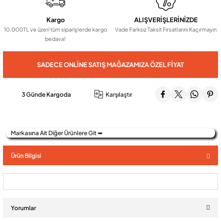
Kargo
ALIŞVERİŞLERİNİZDE
Audio Villa Görüntülü Sistemler
10.000TL ve üzeri tüm siparişlerde kargo
Vade Farksız Taksit Fırsatlarını Kaçırmayın
bedava!
Audio Yan Sıra Butonlu Zil paneller
SADECE ONLINE SATIŞ MAĞAZAMIZA ÖZEL FIYAT
Dedektör Ve Vanalar
3 Günde Kargoda
Karşılaştır
Görüntülü Diafon Kapakları
Markasına Ait Diğer Ürünlere Git ➥
Telefon Santralleri
Ürün Bilgisi
Yorumlar