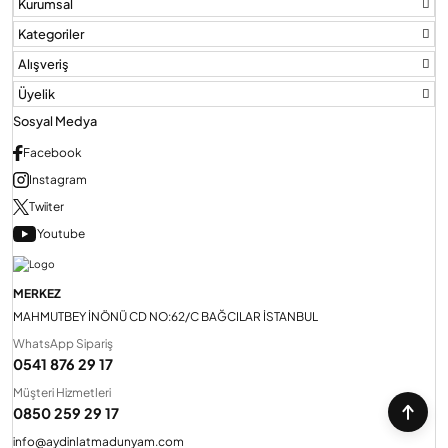
Kurumsal
Kategoriler
Alışveriş
Üyelik
Sosyal Medya
Facebook
Instagram
Twiiter
Youtube
MERKEZ
MAHMUTBEY İNÖNÜ CD NO:62/C BAĞCILAR İSTANBUL
WhatsApp Sipariş
0541 876 29 17
Müşteri Hizmetleri
0850 259 29 17
info@aydinlatmadunyam.com