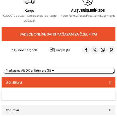
Kargo
ALIŞVERİŞLERİNİZDE
Audio Villa Görüntülü Sistemler
10.000TL ve üzeri tüm siparişlerde kargo
Vade Farksız Taksit Fırsatlarını Kaçırmayın
bedava!
Audio Yan Sıra Butonlu Zil paneller
SADECE ONLINE SATIŞ MAĞAZAMIZA ÖZEL FIYAT
Dedektör Ve Vanalar
3 Günde Kargoda
Karşılaştır
Görüntülü Diafon Kapakları
Markasına Ait Diğer Ürünlere Git ➥
Telefon Santralleri
Ürün Bilgisi
Yorumlar