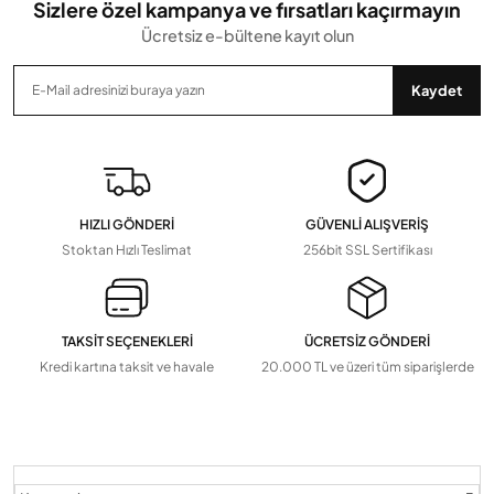
Sizlere özel kampanya ve fırsatları kaçırmayın
Ücretsiz e-bültene kayıt olun
Gönder
Kaydet
HIZLI GÖNDERİ
GÜVENLİ ALIŞVERİŞ
Stoktan Hızlı Teslimat
256bit SSL Sertifikası
TAKSİT SEÇENEKLERİ
ÜCRETSİZ GÖNDERİ
Kredi kartına taksit ve havale
20.000 TL ve üzeri tüm siparişlerde