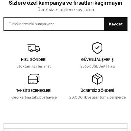
Sizlere özel kampanya ve fırsatları kaçırmayın
Ücretsiz e-bültene kayıt olun
Gönder
Kaydet
HIZLI GÖNDERİ
GÜVENLİ ALIŞVERİŞ
Stoktan Hızlı Teslimat
256bit SSL Sertifikası
TAKSİT SEÇENEKLERİ
ÜCRETSİZ GÖNDERİ
Kredi kartına taksit ve havale
20.000 TL ve üzeri tüm siparişlerde