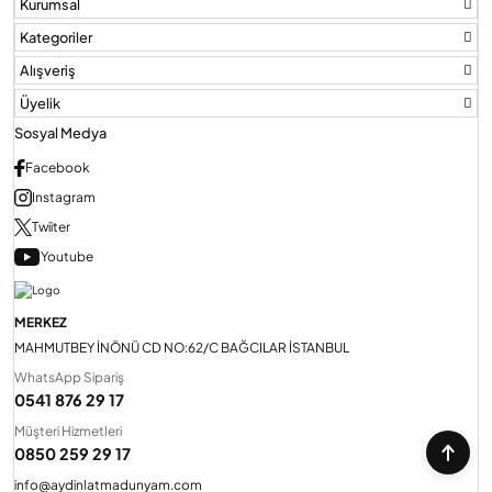
Kurumsal
Kategoriler
Alışveriş
Üyelik
Sosyal Medya
Facebook
Instagram
Twiiter
Youtube
MERKEZ
MAHMUTBEY İNÖNÜ CD NO:62/C BAĞCILAR İSTANBUL
WhatsApp Sipariş
0541 876 29 17
Müşteri Hizmetleri
0850 259 29 17
info@aydinlatmadunyam.com