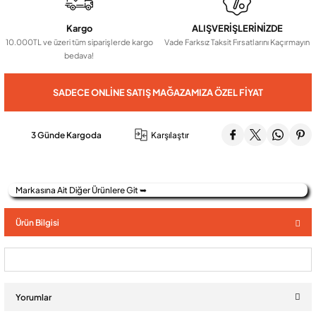
Kargo
ALIŞVERİŞLERİNİZDE
Audio Villa Görüntülü Sistemler
10.000TL ve üzeri tüm siparişlerde kargo
Vade Farksız Taksit Fırsatlarını Kaçırmayın
bedava!
Audio Yan Sıra Butonlu Zil paneller
SADECE ONLINE SATIŞ MAĞAZAMIZA ÖZEL FIYAT
Dedektör Ve Vanalar
3 Günde Kargoda
Karşılaştır
Görüntülü Diafon Kapakları
Markasına Ait Diğer Ürünlere Git ➥
Telefon Santralleri
Ürün Bilgisi
Yorumlar