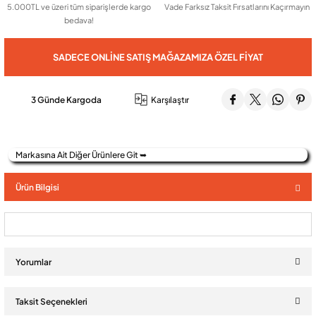
5.000TL ve üzeri tüm siparişlerde kargo
Vade Farksız Taksit Fırsatlarını Kaçırmayın
bedava!
Audio Villa Görüntülü Sistemler
SADECE ONLINE SATIŞ MAĞAZAMIZA ÖZEL FIYAT
Audio Yan Sıra Butonlu Zil paneller
3 Günde Kargoda
Karşılaştır
Dedektör Ve Vanalar
Markasına Ait Diğer Ürünlere Git ➥
Görüntülü Diafon Kapakları
Ürün Bilgisi
Telefon Santralleri
Yorumlar
Taksit Seçenekleri