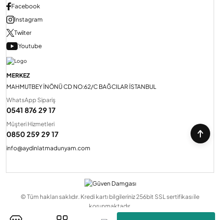
Facebook
Instagram
Twiiter
Youtube
MERKEZ
MAHMUTBEY İNÖNÜ CD NO:62/C BAĞCILAR İSTANBUL
WhatsApp Sipariş
0541 876 29 17
Müşteri Hizmetleri
0850 259 29 17
info@aydinlatmadunyam.com
© Tüm hakları saklıdır. Kredi kartı bilgileriniz 256bit SSL sertifikası ile
korunmaktadır.