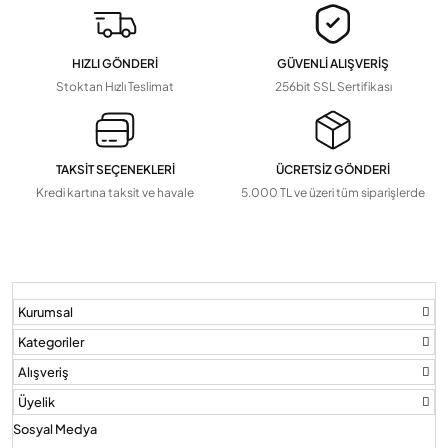
Hopörlörler
HIZLI GÖNDERİ
GÜVENLİ ALIŞVERİŞ
Devamını Gör
▼
Stoktan Hızlı Teslimat
256bit SSL Sertifikası
TAKSİT SEÇENEKLERİ
ÜCRETSİZ GÖNDERİ
Kredi kartına taksit ve havale
5.000 TL ve üzeri tüm siparişlerde
Kurumsal
Kategoriler
Alışveriş
Üyelik
Sosyal Medya