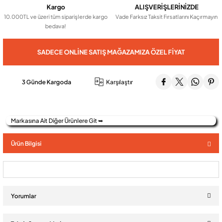
Kargo
ALIŞVERİŞLERİNİZDE
10.000TL ve üzeri tüm siparişlerde kargo
Vade Farksız Taksit Fırsatlarını Kaçırmayın
bedava!
Audio Villa Görüntülü Sistemler
SADECE ONLINE SATIŞ MAĞAZAMIZA ÖZEL FIYAT
Audio Yan Sıra Butonlu Zil paneller
3 Günde Kargoda
Karşılaştır
Dedektör Ve Vanalar
Markasına Ait Diğer Ürünlere Git ➥
Görüntülü Diafon Kapakları
Ürün Bilgisi
Telefon Santralleri
Yorumlar