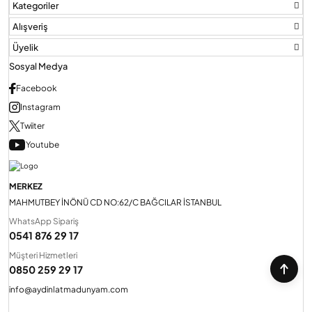
Kategoriler
Alışveriş
Üyelik
Sosyal Medya
Facebook
Instagram
Twiiter
Youtube
MERKEZ
MAHMUTBEY İNÖNÜ CD NO:62/C BAĞCILAR İSTANBUL
WhatsApp Sipariş
0541 876 29 17
Müşteri Hizmetleri
0850 259 29 17
info@aydinlatmadunyam.com