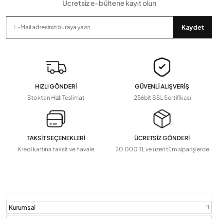
Ücretsiz e-bültene kayıt olun
Gönder
Kaydet
HIZLI GÖNDERİ
GÜVENLİ ALIŞVERİŞ
Stoktan Hızlı Teslimat
256bit SSL Sertifikası
TAKSİT SEÇENEKLERİ
ÜCRETSİZ GÖNDERİ
Kredi kartına taksit ve havale
20.000 TL ve üzeri tüm siparişlerde
Kurumsal