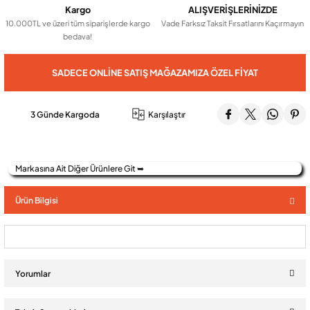
Kargo
ALIŞVERİŞLERİNİZDE
10.000TL ve üzeri tüm siparişlerde kargo
Vade Farksız Taksit Fırsatlarını Kaçırmayın
bedava!
Audio Villa Görüntülü Sistemler
SADECE ONLINE SATIŞ MAĞAZAMIZA ÖZEL FIYAT
Audio Yan Sıra Butonlu Zil paneller
3 Günde Kargoda
Karşılaştır
Dedektör Ve Vanalar
Markasına Ait Diğer Ürünlere Git ➥
Görüntülü Diafon Kapakları
Ürün Bilgisi
Telefon Santralleri
Yorumlar