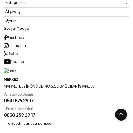
Kategoriler
Alışveriş
Üyelik
Sosyal Medya
Facebook
Instagram
Twiiter
Youtube
MERKEZ
MAHMUTBEY İNÖNÜ CD NO:62/C BAĞCILAR İSTANBUL
WhatsApp Sipariş
0541 876 29 17
Müşteri Hizmetleri
0850 259 29 17
info@aydinlatmadunyam.com