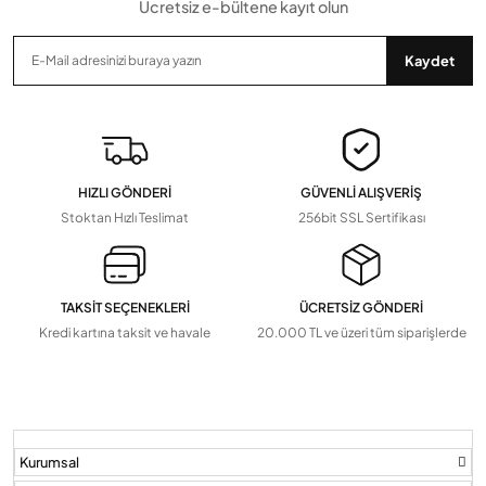
Ücretsiz e-bültene kayıt olun
Gönder
Kaydet
HIZLI GÖNDERİ
GÜVENLİ ALIŞVERİŞ
Stoktan Hızlı Teslimat
256bit SSL Sertifikası
TAKSİT SEÇENEKLERİ
ÜCRETSİZ GÖNDERİ
Kredi kartına taksit ve havale
20.000 TL ve üzeri tüm siparişlerde
Kurumsal