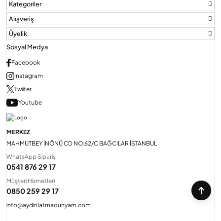
Kategoriler
Alışveriş
Üyelik
Sosyal Medya
Facebook
Instagram
Twiiter
Youtube
MERKEZ
MAHMUTBEY İNÖNÜ CD NO:62/C BAĞCILAR İSTANBUL
WhatsApp Sipariş
0541 876 29 17
Müşteri Hizmetleri
0850 259 29 17
info@aydinlatmadunyam.com