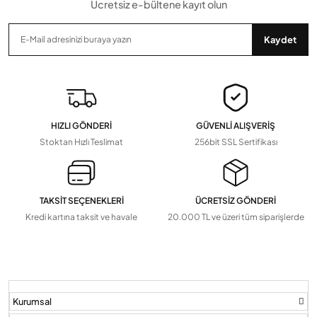
Ücretsiz e-bültene kayıt olun
Gönder
Kaydet
HIZLI GÖNDERİ
GÜVENLİ ALIŞVERİŞ
Stoktan Hızlı Teslimat
256bit SSL Sertifikası
TAKSİT SEÇENEKLERİ
ÜCRETSİZ GÖNDERİ
Kredi kartına taksit ve havale
20.000 TL ve üzeri tüm siparişlerde
Kurumsal