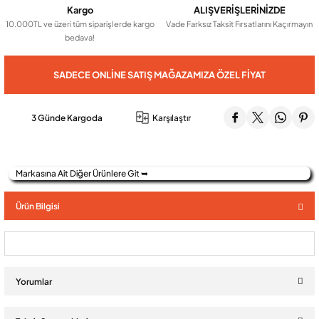
Kargo
ALIŞVERİŞLERİNİZDE
10.000TL ve üzeri tüm siparişlerde kargo
Vade Farksız Taksit Fırsatlarını Kaçırmayın
bedava!
Audio Villa Görüntülü Sistemler
SADECE ONLINE SATIŞ MAĞAZAMIZA ÖZEL FIYAT
Audio Yan Sıra Butonlu Zil paneller
3 Günde Kargoda
Karşılaştır
Dedektör Ve Vanalar
Markasına Ait Diğer Ürünlere Git ➥
Görüntülü Diafon Kapakları
Ürün Bilgisi
Telefon Santralleri
Yorumlar