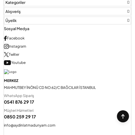
Kategoriler
Alışveriş
Üyelik
Sosyal Medya
Facebook
Instagram
Twiiter
Youtube
MERKEZ
MAHMUTBEY İNÖNÜ CD NO:62/C BAĞCILAR İSTANBUL
WhatsApp Sipariş
0541 876 29 17
Müşteri Hizmetleri
0850 259 29 17
info@aydinlatmadunyam.com