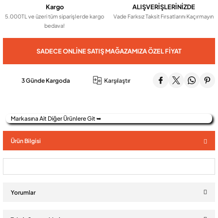
Kargo
ALIŞVERİŞLERİNİZDE
5.000TL ve üzeri tüm siparişlerde kargo
Vade Farksız Taksit Fırsatlarını Kaçırmayın
bedava!
Audio Villa Görüntülü Sistemler
SADECE ONLINE SATIŞ MAĞAZAMIZA ÖZEL FIYAT
Audio Yan Sıra Butonlu Zil paneller
3 Günde Kargoda
Karşılaştır
Dedektör Ve Vanalar
Markasına Ait Diğer Ürünlere Git ➥
Görüntülü Diafon Kapakları
Ürün Bilgisi
Telefon Santralleri
Yorumlar