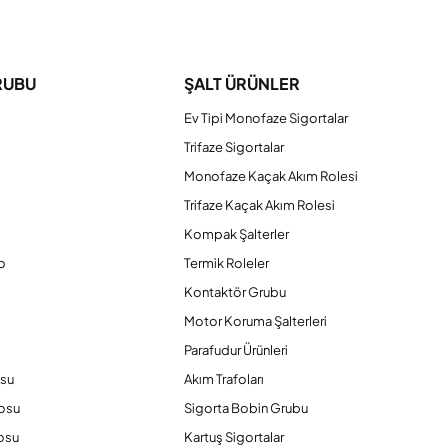
iniz.
RUBU
ŞALT ÜRÜNLER
Ev Tipi Monofaze Sigortalar
Trifaze Sigortalar
Monofaze Kaçak Akım Rolesi
Trifaze Kaçak Akım Rolesi
Kompak Şalterler
o
Termik Roleler
Kontaktör Grubu
o
Motor Koruma Şalterleri
Parafudur Ürünleri
osu
Akım Trafoları
losu
Sigorta Bobin Grubu
osu
Kartuş Sigortalar