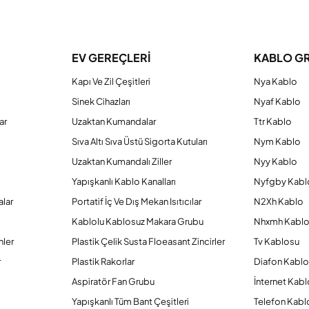
a yetersiz gördüğünüz noktaları öneri formunu kullanarak tarafımıza iletebilirs
Bu ürüne ilk yorumu siz yapın!
EV GEREÇLERİ
KABLO G
Kapı Ve Zil Çeşitleri
Nya Kablo
Yorum Yaz
Sinek Cihazları
Nyaf Kablo
ar
Uzaktan Kumandalar
Ttr Kablo
Sıva Altı Sıva Üstü Sigorta Kutuları
Nym Kablo
Uzaktan Kumandalı Ziller
Nyy Kablo
Yapışkanlı Kablo Kanalları
Nyfgby Kabl
alar
Portatif İç Ve Dış Mekan Isıtıcılar
N2Xh Kablo
Kablolu Kablosuz Makara Grubu
Nhxmh Kabl
nler
Plastik Çelik Susta Floeasant Zincirler
Tv Kablosu
Gönder
r
Plastik Rakorlar
Diafon Kabl
Aspiratör Fan Grubu
İnternet Kab
Yapışkanlı Tüm Bant Çeşitleri
Telefon Kabl