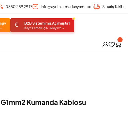
0850 259 29 17
info@aydinlatmadunyam.com
Sipariş Takibi
rşiv
B2B Sistemimiz Açılmıştır!
 →
Kayıt Olmak İçin Tıklayınız →
14G1mm2 Kumanda Kablosu