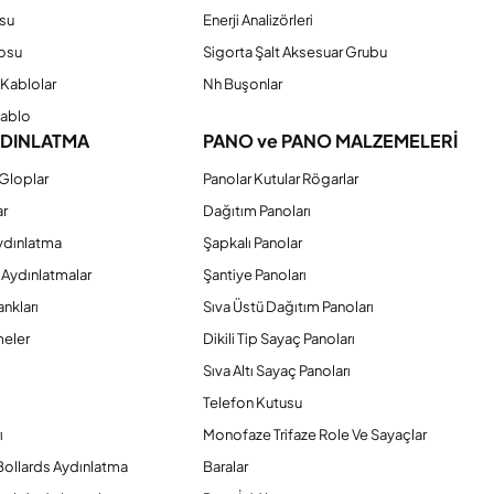
su
Enerji Analizörleri
osu
Sigorta Şalt Aksesuar Grubu
Kablolar
Nh Buşonlar
Kablo
YDINLATMA
PANO ve PANO MALZEMELERİ
Gloplar
Panolar Kutular Rögarlar
ar
Dağıtım Panoları
ydınlatma
Şapkalı Panolar
 Aydınlatmalar
Şantiye Panoları
nkları
Sıva Üstü Dağıtım Panoları
eler
Dikili Tip Sayaç Panoları
Sıva Altı Sayaç Panoları
Telefon Kutusu
ı
Monofaze Trifaze Role Ve Sayaçlar
Bollards Aydınlatma
Baralar