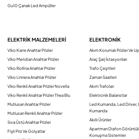
Gu10 Çanak Led Ampüller
ELEKTRİK MALZEMELERİ
ELEKTRONİK
Viko Karre Anahtar Prizler
Akım Korumalı Prizler Ve Up
Viko Meridian Anahtar Prizler
Araç Şarj İstasyonları
Viko Rollina Anahtar Prizler
Trafo Çeşitleri
Viko Linnera Anahtar Prizler
Zaman Saatleri
Viko Renkli Anahtar Prizler Novella
Akım Trafoları
Viko Renkli Anahtar Prizler Thea Blu
Elektronik Balanstlar
Mutlusan Anahtar Prizler
Led Kumanda, Led Driver,
Kumanda
Mutlusan Renkli Anahtar Prizler
Akıllı Ürünler
Sıva Üstü Anahtar Prizler
Apartman Diafon Görüntül
Fişli Priz Ve Golyatlar
Konuşma Sistemler