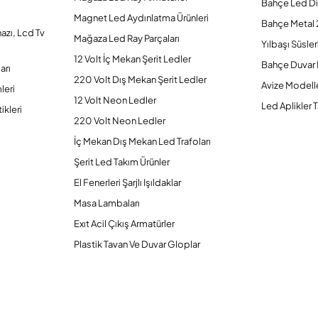
Bahçe Led Di
Magnet Led Aydınlatma Ürünleri
Bahçe Metal 
hazı, Lcd Tv
Mağaza Led Ray Parçaları
Yılbaşı Süsler
12 Volt İç Mekan Şerit Ledler
Bahçe Duvar 
arı
220 Volt Dış Mekan Şerit Ledler
Avize Modelle
leri
12 Volt Neon Ledler
Led Aplikler T
ikleri
220 Volt Neon Ledler
İç Mekan Dış Mekan Led Trafoları
Şerit Led Takım Ürünler
El Fenerleri Şarjlı Işıldaklar
Masa Lambaları
Exıt Acil Çıkış Armatürler
Plastik Tavan Ve Duvar Gloplar