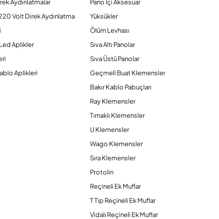
rek Aydınlatmalar
Pano İçi Aksesuar
220 Volt Direk Aydınlatma
Yüksükler
i
Ölüm Levhası
Led Aplikler
Sıva Altı Panolar
ri
Sıva Üstü Panolar
ablo Aplikleri
Geçmeli Buat Klemensler
Bakır Kablo Pabuçları
Ray Klemensler
Tırnaklı Klemensler
U Klemensler
Wago Klemensler
Sıra Klemensler
Protolin
Reçineli Ek Muflar
T Tip Reçineli Ek Muflar
Vidalı Reçineli Ek Muflar