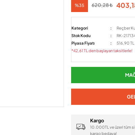
403,1
620,28 ₺
%35
Kategori
Reçber K
Stok Kodu
RK-21713
Piyasa Fiyatı
516,90 TL
*42,61 TL den başlayan taksitlerle!
MAĞ
GE
Kargo
10.000TL ve üzeri tüm si
kargo bedava!