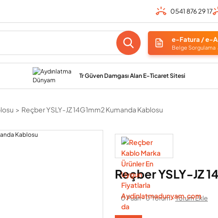
0541 876 29 17
e-Fatura / e-A
Belge Sorgulama
Tr Güven Damgası Alan E-Ticaret Sitesi
losu
Reçber YSLY-JZ 14G1mm2 Kumanda Kablosu
Reçber YSLY-JZ 
0 Puan - 0 Yorum -
Yorum Ekle