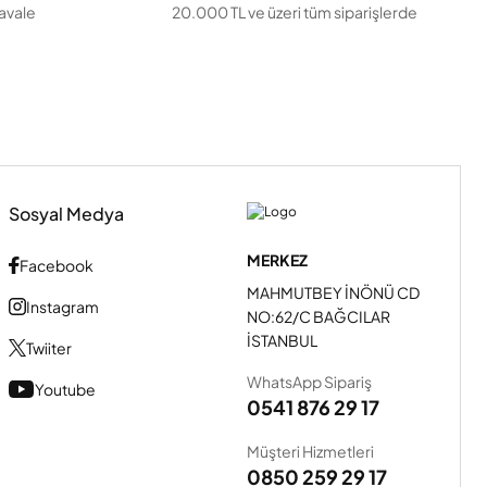
havale
20.000 TL ve üzeri tüm siparişlerde
Sosyal Medya
MERKEZ
Facebook
MAHMUTBEY İNÖNÜ CD
Instagram
NO:62/C BAĞCILAR
İSTANBUL
Twiiter
WhatsApp Sipariş
Youtube
0541 876 29 17
Müşteri Hizmetleri
0850 259 29 17