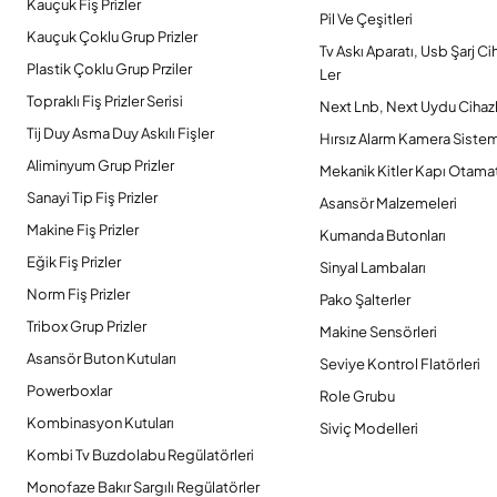
Kauçuk Fiş Prizler
Pil Ve Çeşitleri
Kauçuk Çoklu Grup Prizler
Tv Askı Aparatı, Usb Şarj Ci
Plastik Çoklu Grup Prziler
Ler
Topraklı Fiş Prizler Serisi
Next Lnb, Next Uydu Cihazl
Tij Duy Asma Duy Askılı Fişler
Hırsız Alarm Kamera Sistem
Aliminyum Grup Prizler
Mekanik Kitler Kapı Otamat
Sanayi Tip Fiş Prizler
Asansör Malzemeleri
Makine Fiş Prizler
Kumanda Butonları
Eğik Fiş Prizler
Sinyal Lambaları
Norm Fiş Prizler
Pako Şalterler
Tribox Grup Prizler
Makine Sensörleri
Asansör Buton Kutuları
Seviye Kontrol Flatörleri
Powerboxlar
Role Grubu
Kombinasyon Kutuları
Siviç Modelleri
Kombi Tv Buzdolabu Regülatörleri
Monofaze Bakır Sargılı Regülatörler