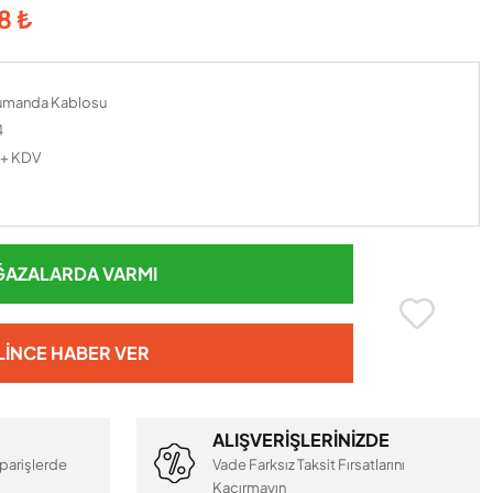
8 ₺
umanda Kablosu
4
 + KDV
AZALARDA VARMI
LINCE HABER VER
ALIŞVERİŞLERİNİZDE
parişlerde
Vade Farksız Taksit Fırsatlarını
Kaçırmayın