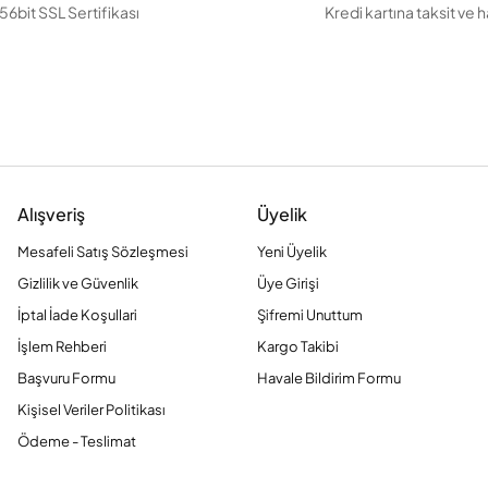
56bit SSL Sertifikası
Kredi kartına taksit ve 
Alışveriş
Üyelik
Mesafeli Satış Sözleşmesi
Yeni Üyelik
Gizlilik ve Güvenlik
Üye Girişi
İptal İade Koşullari
Şifremi Unuttum
İşlem Rehberi
Kargo Takibi
Başvuru Formu
Havale Bildirim Formu
Kişisel Veriler Politikası
Ödeme - Teslimat