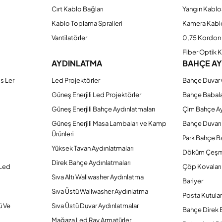
Cırt Kablo Bağları
Yangın Kablo
Kablo Toplama Spralleri
Kamera Kabl
Vantilatörler
0,75 Kordon 
Fiber Optik 
AYDINLATMA
BAHÇE A
s Ler
Led Projektörler
Bahçe Duvar 
Güneş Enerjili Led Projektörler
Bahçe Babal
Güneş Enerjili Bahçe Aydınlatmaları
Çim Bahçe A
Güneş Enerjili Masa Lambaları ve Kamp
Bahçe Duvarı
Ürünleri
Park Bahçe Ba
Yüksek Tavan Aydınlatmaları
Döküm Çeşm
Direk Bahçe Aydınlatmaları
 Led
Çöp Kovaları
Sıva Altı Wallwasher Aydınlatma
Bariyer
Sıva Üstü Wallwasher Aydınlatma
Posta Kutular
ü Ve
Sıva Üstü Duvar Aydınlatmalar
Bahçe Direk 
Mağaza Led Ray Armatürler