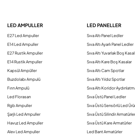
Bu ürünün fiyat bilgisi, resim, ürün açıklamalarında ve diğer konulard
Görüş ve önerileriniz için teşekkür ederiz.
LED AMPULLER
LED PANELLER
Ürün resmi kalitesiz, bozuk veya görüntülenemiyor.
E27 Led Ampuller
Sıva Altı Panel Ledler
Ürün açıklamasında eksik bilgiler bulunuyor.
E14 Led Ampuller
Sıva Altı Ayarlı Panel Ledler
Ürün bilgilerinde hatalar bulunuyor.
E27 Rustik Ampuller
Sıva Altı Yuvarlak Boş Kasal
Ürün fiyatı diğer sitelerden daha pahalı.
E14 Rustik Ampuller
Sıva Altı Kare Boş Kasalar
Bu ürüne benzer farklı alternatifler olmalı.
Kapsül Ampüller
Sıva Altı Cam Spotlar
Buzdolabı Ampulü
Sıva Altı Yıldız Spotlar
Fırın Ampulü
Sıva Altı Koridor Aydınlatm
Led Florasan
Sıva Üstü Panel Ledler
Rgb Ampuller
Sıva Üstü Sensörlü Led Ürü
Şarjlı Led Ampuller
Sıva Üstü Silindir Armatürle
Havuz Led Ampuller
Sıva Üstü Kare Armatürler
Alev Led Ampuller
Led Bant Armatürler